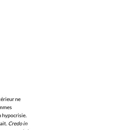
térieur ne
sommes
n hypocrisie.
ait.
Credo in