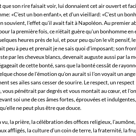
que son rire faisait voir, lui donnaient cet air ouvert et faci
me: «C'est un bon enfant», et d'un vieillard: «C'est un bo
en souvient, l'effet qu'il avait fait à Napoléon. Au premier a
 pour la première fois, ce n'était guère qu'un bonhomme en e
quelques heures près de lui, et pour peu qu'on le vît pensif
ait peu à peu et prenait je ne sais quoi d'imposant; son front
ste par les cheveux blancs, devenait auguste aussi par la m
gageait de cette bonté, sans que la bonté cessât de rayonn
lque chose de l'émotion qu'on aurait si l'on voyait un ange
ent ses ailes sans cesser de sourire. Le respect, un respect
 vous pénétrait par degrés et vous montait au cœur, et l'on
evant soi une de ces âmes fortes, éprouvées et indulgentes,
 qu'elle ne peut plus être que douce.
vu, la prière, la célébration des offices religieux, l'aumône,
x affligés, la culture d'un coin de terre, la fraternité, la fru