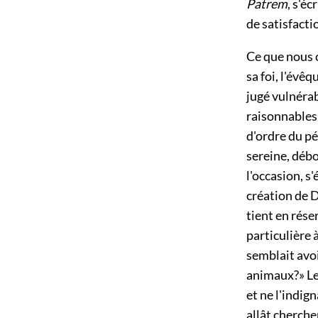
Patrem
, s'é
de satisfactio
Ce que nous c
sa foi, l'évêq
jugé vulnérab
raisonnables»
d'ordre du pé
sereine, déb
l'occasion, s
création de D
tient en rése
particulière 
semblait avoi
animaux?» Les
et ne l'indign
allât chercher