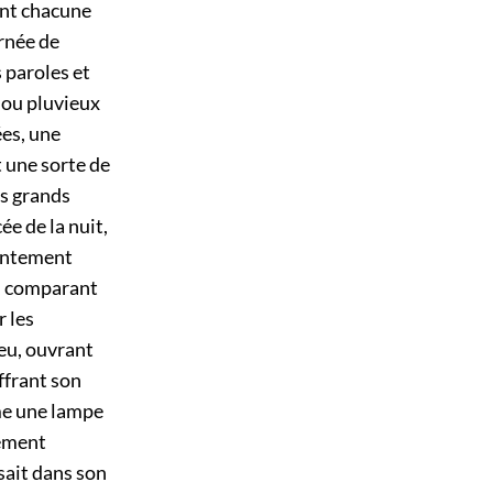
ient chacune
urnée de
 paroles et
 ou pluvieux
ées, une
t une sorte de
es grands
e de la nuit,
lentement
nt, comparant
r les
ieu, ouvrant
ffrant son
me une lampe
nement
ssait dans son