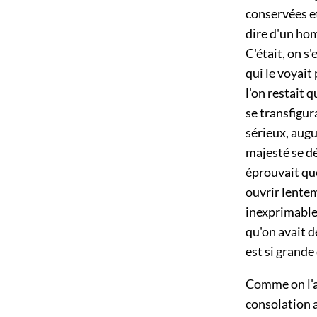
conservées et 
dire d'un hom
C'était, on s'
qui le voyait
l'on restait 
se transfigur
sérieux, augu
majesté se dé
éprouvait que
ouvrir lentem
inexprimable,
qu'on avait d
est si grande
Comme on l'a 
consolation au