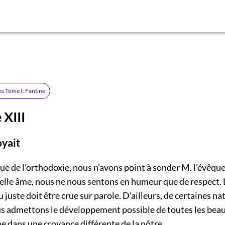
es Tome I: Fantine
 XIII
oyait
ue de l'orthodoxie, nous n'avons point à sonder M. l'évêqu
elle âme, nous ne nous sentons en humeur que de respect. 
 juste doit être crue sur parole. D'ailleurs, de certaines na
s admettons le développement possible de toutes les beau
e dans une croyance différente de la nôtre.