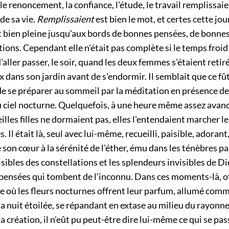
, le renoncement, la confiance, l'étude, le travail remplissa
de sa vie.
Remplissaient
est bien le mot, et certes cette jo
t bien pleine jusqu'aux bords de bonnes pensées, de bonnes
ions. Cependant elle n'était pas complète si le temps froid
'aller passer, le soir, quand les deux femmes s'étaient retir
 dans son jardin avant de s'endormir. Il semblait que ce fû
 de se préparer au sommeil par la méditation en présence d
 ciel nocturne. Quelquefois, à une heure même assez avancé
ieilles filles ne dormaient pas, elles l'entendaient marcher 
s. Il était là, seul avec lui-même, recueilli, paisible, adora
e son cœur à la sérénité de l'éther, ému dans les ténèbres pa
sibles des constellations et les splendeurs invisibles de D
pensées qui tombent de l'inconnu. Dans ces moments-là, o
re où les fleurs nocturnes offrent leur parfum, allumé com
la nuit étoilée, se répandant en extase au milieu du rayon
la création, il n'eût pu peut-être dire lui-même ce qui se pa