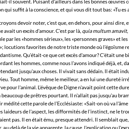
criait-il souvent. Puisant d'ailleurs dans les bonnes œuvres 
n qui suffit à la conscience, et qui vous dit tout bas: «Tu es
royons devoir noter, c'est que, en dehors, pour ainsi dire, e
ue avait un excès d'amour. C'est par là,
quia multum amavit
,
le par les «hommes sérieux», les «personnes graves» et les
; locutions favorites de notre triste monde où l'égoïsme r
dantisme. Qu'était-ce que cet excès d'amour? C'était une b
ordant les hommes, comme nous l'avons indiqué déjà, et, d
'étendant jusqu'aux choses. Il vivait sans dédain. Il était ind
ieu. Tout homme, même le meilleur, a en lui une dureté irré
rve pour l'animal. L'évêque de Digne n'avait point cette dure
à beaucoup de prêtres pourtant. Il n'allait pas jusqu'au bram
r médité cette parole de l'Ecclésiaste: «Sait-on où va l'âme
 laideurs de l'aspect, les difformités de l'instinct, ne le tr
aient pas. Il en était ému, presque attendri. Il semblait que, 
, au-delà de la vie apparente, la cause, l'explication ou l'excu