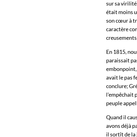
sur sa virili
était moins u
son cœur à tr
caractère com
creusements-l
En 1815, nous
paraissait pas
embonpoint, e
avait le pas 
conclure; Gré
l'empêchait 
peuple appell
Quand il caus
avons déjà pa
il sortît de l