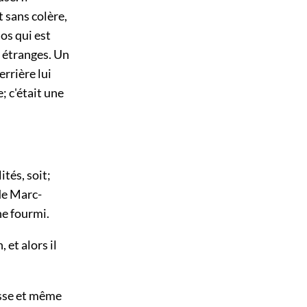
 sans colère,
aos qui est
s étranges. Un
errière lui
e; c'était une
tés, soit;
 de Marc-
ne fourmi.
 et alors il
esse et même