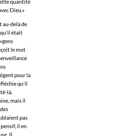
cette quantité
 avec Dieu.»
t au-delà de
 qu'il était
 «gens
eçoit le mot
ienveillance
ans
ulgent pour la
fléchie qu'il
té-là,
ine, mais il
 des
oublaient pas
pensif, il en
se. Il