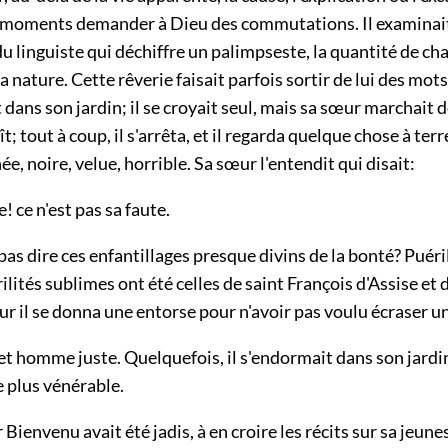
 moments demander à Dieu des commutations. Il examinait
 du linguiste qui déchiffre un palimpseste, la quantité de ch
a nature. Cette rêverie faisait parfois sortir de lui des mot
t dans son jardin; il se croyait seul, mais sa sœur marchait d
vît; tout à coup, il s'arrêta, et il regarda quelque chose à terr
ée, noire, velue, horrible. Sa sœur l'entendit qui disait:
 ce n'est pas sa faute.
as dire ces enfantillages presque divins de la bonté? Puérili
ilités sublimes ont été celles de saint François d'Assise et
ur il se donna une entorse pour n'avoir pas voulu écraser u
cet homme juste. Quelquefois, il s'endormait dans son jardin,
de plus vénérable.
ienvenu avait été jadis, à en croire les récits sur sa jeun