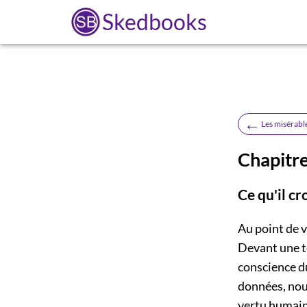
Skedbooks
←
Les misérabl
Chapitre
Ce qu'il cr
Au point de v
Devant une t
conscience du
données, nou
vertu humain