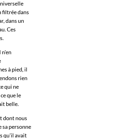
niverselle
 filtrée dans
ar, dans un
au. Ces
s.
l n'en
e
s à pied, il
tendons rien
ce qui ne
ce que le
it belle.
et dont nous
te sa personne
s qu'il avait