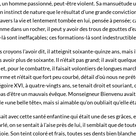
té, un homme passionné, peut-être violent. Sa mansuétude u
n instinct de nature que le résultat d'une grande conviction
avers la vie et lentement tombée en lui, pensée à pensée; c
me dans un rocher, il peut y avoir des trous de gouttes d'e
à sont ineffaçables; ces formations-là sont indestructible
 croyons l'avoir dit, il atteignit soixante-quinze ans, mais i
 avoir plus de soixante. Il n'était pas grand; il avait quelqu
t, pour le combattre, il faisait volontiers de longues marche
ferme et n'était que fort peu courbé, détail d'où nous ne pré
goire XVI, à quatre-vingts ans, se tenait droit et souriant, 
pas d'être un mauvais évêque. Monseigneur Bienvenu avait 
e «une belle tête», mais si aimable qu'on oubliait qu'elle éta
ait avec cette santé enfantine qui était une de ses grâces, 
rlé, on se sentait à l'aise près de lui, il semblait que de tou
a joie. Son teint coloré et frais, toutes ses dents bien blanche