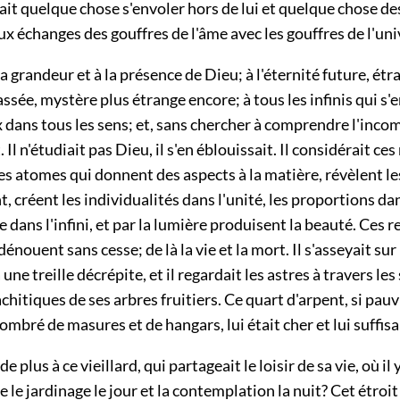
ntait quelque chose s'envoler hors de lui et quelque chose d
ux échanges des gouffres de l'âme avec les gouffres de l'uni
 la grandeur et à la présence de Dieu; à l'éternité future, ét
passée, mystère plus étrange encore; à tous les infinis qui s
 dans tous les sens; et, sans chercher à comprendre l'inco
t. Il n'étudiait pas Dieu, il s'en éblouissait. Il considérait c
s atomes qui donnent des aspects à la matière, révèlent le
t, créent les individualités dans l'unité, les proportions da
 dans l'infini, et par la lumière produisent la beauté. Ces 
dénouent sans cesse; de là la vie et la mort. Il s'asseyait su
une treille décrépite, et il regardait les astres à travers le
achitiques de ses arbres fruitiers. Ce quart d'arpent, si pa
combré de masures et de hangars, lui était cher et lui suffisa
 de plus à ce vieillard, qui partageait le loisir de sa vie, où il 
re le jardinage le jour et la contemplation la nuit? Cet étroit