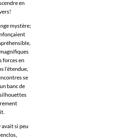
escendre en
vers!
range mystère;
'enfonçaient
mpréhensible,
es magnifiques
s forces en
ns l'étendue,
rencontres se
r un banc de
s silhouettes
uvrement
it.
y avait si peu
 enclos,