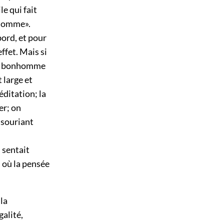
le qui fait
nhomme».
bord, et pour
ffet. Mais si
, le bonhomme
 large et
éditation; la
er; on
 souriant
 sentait
 où la pensée
 la
galité,