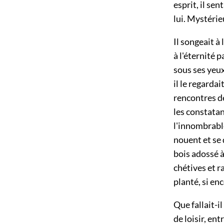
esprit, il se
lui. Mystérie
Il songeait à
à l'éternité 
sous ses yeux
il le regardai
rencontres de
les constatan
l'innombrable
nouent et se 
bois adossé à 
chétives et r
planté, si en
Que fallait-il
de loisir, ent