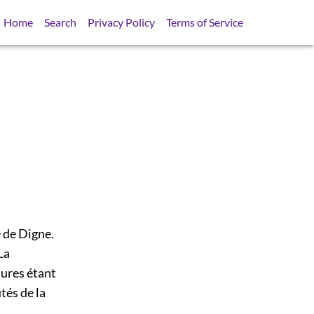
Home
Search
Privacy Policy
Terms of Service
e de Digne.
La
tures étant
tés de la