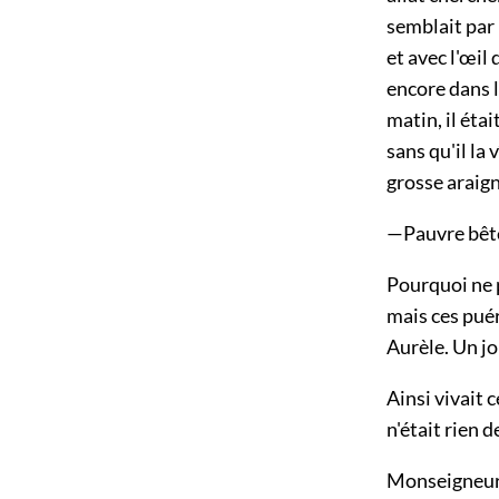
semblait par
et avec l'œil
encore dans l
matin, il étai
sans qu'il la 
grosse araign
—Pauvre bête!
Pourquoi ne p
mais ces puér
Aurèle. Un jo
Ainsi vivait 
n'était rien 
Monseigneur B