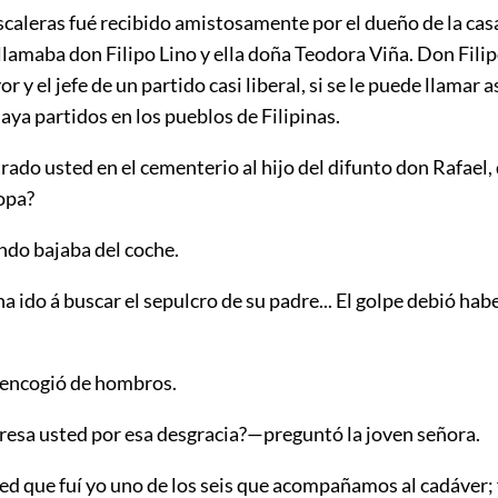
escaleras fué recibido amistosamente por el dueño de la cas
 llamaba don Filipo Lino y ella doña Teodora Viña. Don Filip
 y el jefe de un partido casi liberal, si se le puede llamar así
aya partidos en los pueblos de Filipinas.
ado usted en el cementerio al hijo del difunto don Rafael,
opa?
ando bajaba del coche.
 ido á buscar el sepulcro de su padre... El golpe debió hab
e encogió de hombros.
resa usted por esa desgracia?—preguntó la joven señora.
ed que fuí yo uno de los seis que acompañamos al cadáver; 