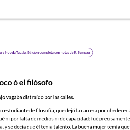
ere Novela Tagala, Edición completa con notas de R. Sempau
loco ó el filósofo
ejo vagaba distraído por las calles.
o estudiante de filosofía, que dejó la carrera por obedecer 
ué ni por falta de medios ni de capacidad: fué precisament
a, y se decía que él tenía talento. La buena mujer temía que