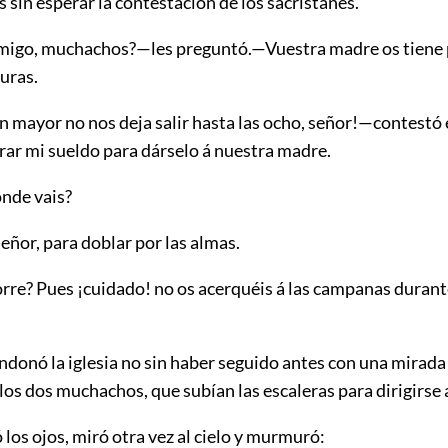
os sin esperar la contestación de los sacristanes.
migo, muchachos?—les preguntó.—Vuestra madre os tiene
uras.
n mayor no nos deja salir hasta las ocho, señor!—contestó 
ar mi sueldo para dárselo á nuestra madre.
ónde vais?
señor, para doblar por las almas.
orre? Pues ¡cuidado! no os acerquéis á las campanas durant
donó la iglesia no sin haber seguido antes con una mirada
os dos muchachos, que subían las escaleras para dirigirse a
ó los ojos, miró otra vez al cielo y murmuró: