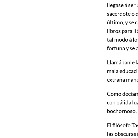
llegase á ser
sacerdote ó d
último, y se 
libros para li
tal modo á lo
fortuna y se 
Llamábanle la
mala educació
extraña mane
Como decíamo
con pálida lu
bochornoso.
El filósofo T
las obscuras