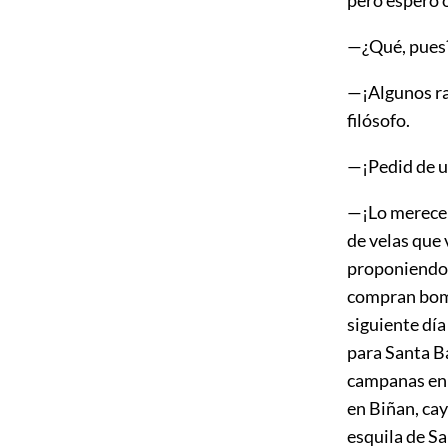
pero espero 
—¿Qué, pues
—¡Algunos ra
filósofo.
—¡Pedid de un
—¡Lo merecemo
de velas que 
proponiendo 
compran bomb
siguiente
día
para Santa Bá
campanas en 
en Biñan, cay
esquila de S