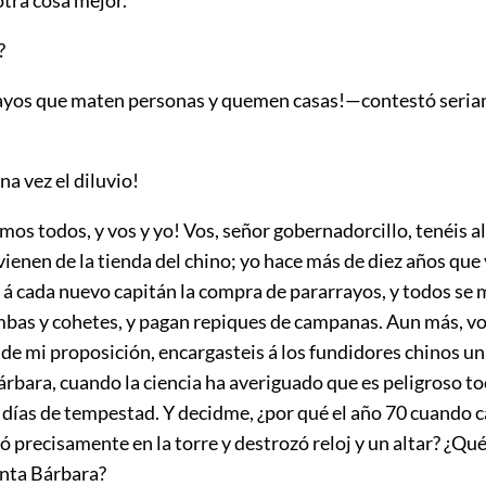
otra cosa mejor.
?
yos que maten personas y quemen casas!—contestó seria
a vez el diluvio!
s todos, y vos y yo! Vos, señor gobernadorcillo, tenéis al
vienen de la tienda del chino; yo hace más de diez años que
á cada nuevo capitán la compra de pararrayos, y todos se m
as y cohetes, y pagan repiques de campanas. Aun más, vo
 de mi proposición, encargasteis á los fundidores chinos un
rbara, cuando la ciencia ha averiguado que es peligroso to
días de tempestad. Y decidme, ¿por qué el año 70 cuando c
ó precisamente en la torre y destrozó reloj y un altar? ¿Qué
anta Bárbara?