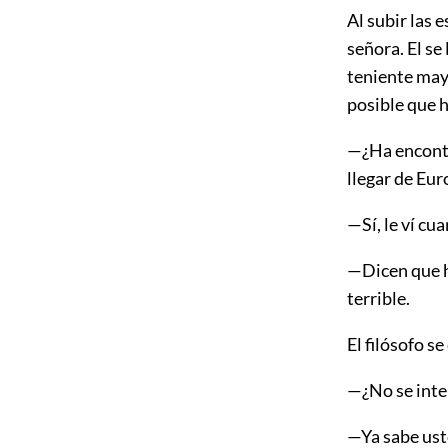
Al subir las 
señora. El se
teniente mayor
posible que h
—¿Ha encontr
llegar de Eur
—Sí, le ví cu
—Dicen que ha
terrible.
El filósofo s
—¿No se inte
—
Ya sabe ust