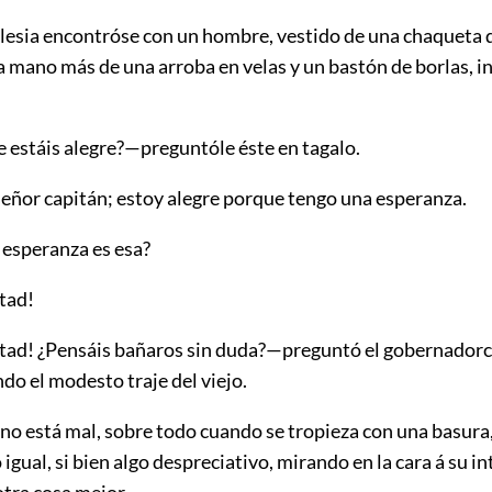
glesia encontróse con un hombre, vestido de una chaqueta 
a mano más de una arroba en velas y un bastón de borlas, in
 estáis alegre?—preguntóle éste en tagalo.
señor capitán; estoy alegre porque tengo una esperanza.
 esperanza es esa?
tad!
ad! ¿Pensáis bañaros sin duda?—preguntó el gobernadorci
do el modesto traje del viejo.
no está mal, sobre todo cuando se tropieza con una basur
 igual, si bien algo despreciativo, mirando en la cara á su i