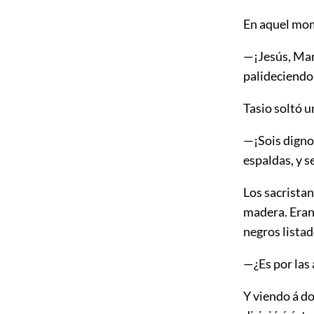
En aquel mom
—¡Jesús, Mar
palideciendo
Tasio soltó u
—¡Sois digno
espaldas, y se
Los sacrista
madera. Eran
negros listad
—¿Es por las
Y viendo á d