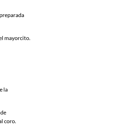
 preparada
el mayorcito.
e la
 de
l coro.