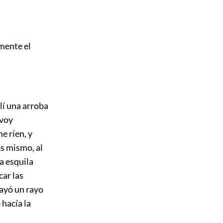
mente el
lí una arroba
 voy
e ríen, y
s mismo, al
a esquila
car las
ayó un rayo
 hacía la