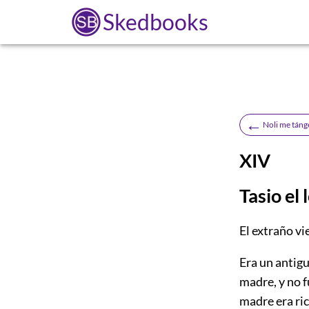
Skedbooks
←
Noli me táng
XIV
Tasio el 
E
l extraño vi
Era un antigu
madre, y no f
madre era ric