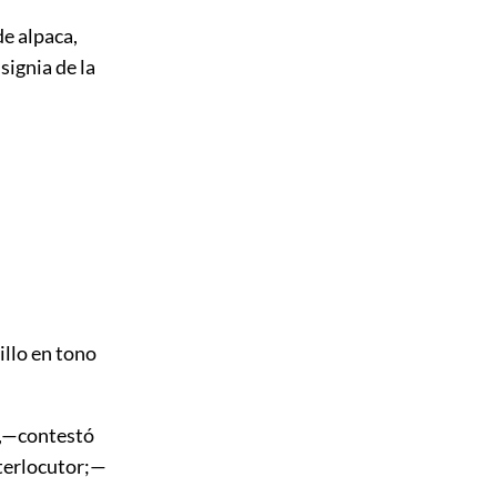
de alpaca,
signia de la
llo en tono
a,—contestó
nterlocutor;—