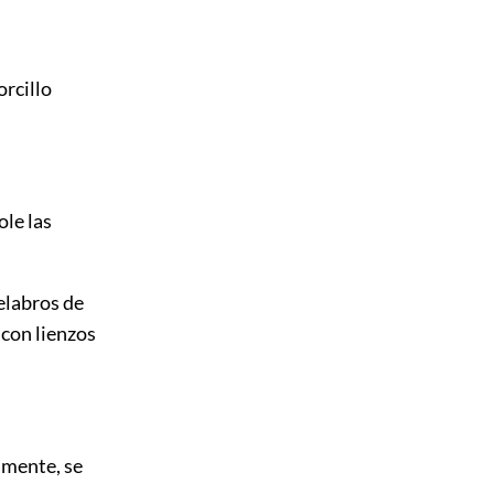
rcillo
le las
elabros de
 con lienzos
amente, se