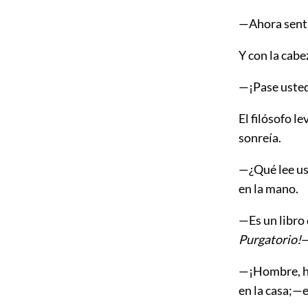
—Ahora senti
Y con la cabe
—¡Pase usted
El filósofo l
sonreía.
—¿Qué lee us
en la mano.
—Es un libro
Purgatorio!
—
—¡Hombre, ho
en la casa;—e