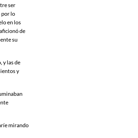
tre ser
 por lo
lo en los
 aficionó de
mente su
 y las de
mientos y
luminaban
ente
onríe mirando