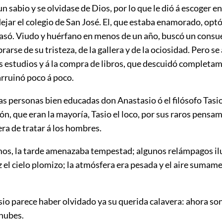
 un sabio y se olvidase de Dios, por lo que le dió á escoger en
ejar el colegio de San José. El, que estaba enamorado, optó
casó. Viudo y huérfano en
menos de un año, buscó un consue
brarse de su tristeza, de la gallera y de la ociosidad. Pero se
s estudios y á la compra de libros, que descuidó completa
arruinó poco á poco.
s personas bien educadas don Anastasio ó el filósofo Tasio,
n, que eran la mayoría, Tasio el loco, por sus raros pensa
ra de tratar á los hombres.
s, la tarde amenazaba tempestad; algunos relámpagos i
z el cielo plomizo; la atmósfera era pesada y el aire sumam
asio parece haber olvidado ya su querida calavera: ahora s
 nubes.