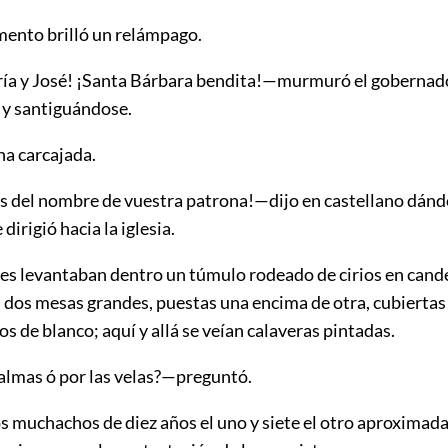
ento brilló un relámpago.
ía y José! ¡Santa Bárbara bendita!—murmuró el gobernado
 y santiguándose.
na carcajada.
s del nombre de vuestra patrona!—dijo en castellano dándo
 dirigió hacia la iglesia.
nes levantaban dentro un túmulo rodeado de cirios en cand
 dos mesas grandes, puestas una encima de otra, cubiertas
os de blanco; aquí y allá se veían calaveras pintadas.
 almas ó por las velas?—preguntó.
os muchachos de diez años el uno y siete el otro aproximad