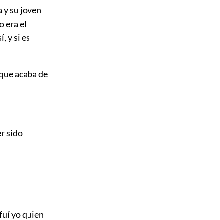
a y su joven
o era el
, y si es
 que acaba de
er sido
fuí yo quien