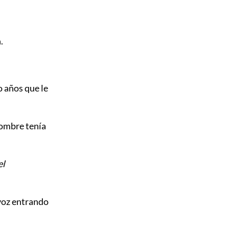
.
o años que le
hombre tenía
el
voz entrando