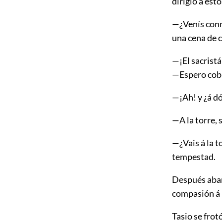
dirigió á ést
—¿Venís con
una cena de c
—¡El sacristá
—Espero cobr
—¡Ah! y ¿á d
—A la torre, 
—¿Vais á la t
tempestad.
Después aban
compasión á l
Tasio se frot