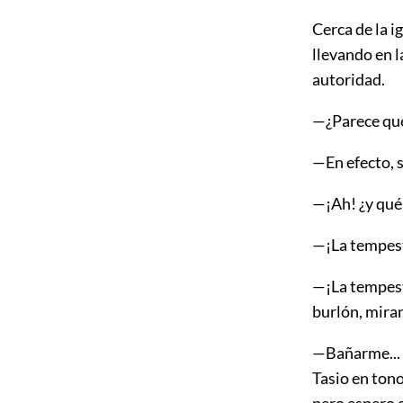
Cerca de la i
llevando en l
autoridad.
—¿Parece que
—En efecto, 
—¡Ah! ¿y qué
—¡La tempes
—¡La tempest
burlón, miran
—Bañarme... 
Tasio en tono