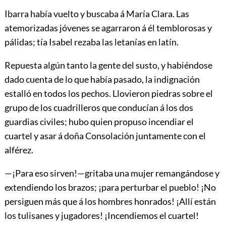
Ibarra había vuelto y buscaba á María Clara. Las
atemorizadas jóvenes se agarraron á él temblorosas y
pálidas; tía Isabel rezaba las letanías en latín.
Repuesta
algún
tanto
la gente del susto, y habiéndose
dado cuenta de lo que había pasado, la indignación
estalló en todos los pechos. Llovieron piedras sobre el
grupo de los cuadrilleros que conducían á los dos
guardias civiles; hubo quien propuso incendiar el
cuartel y asar á doña Consolación juntamente con el
alférez.
—¡Para eso sirven!—gritaba una mujer remangándose y
extendiendo los brazos; ¡para perturbar el pueblo! ¡No
persiguen más que á los hombres honrados! ¡Allí están
los tulisanes y jugadores! ¡Incendiemos el cuartel!