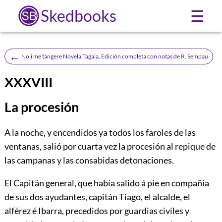
Skedbooks
☰
←
Noli me tángere Novela Tagala, Edición completa con notas de R. Sempau
XXXVIII
La procesión
A
la noche, y encendidos ya todos los faroles de las
ventanas, salió por cuarta vez la procesión al repique de
las campanas y las consabidas detonaciones.
El Capitán general, que había salido á pie en compañía
de sus dos ayudantes, capitán Tiago, el alcalde, el
alférez é Ibarra, precedidos por guardias civiles y