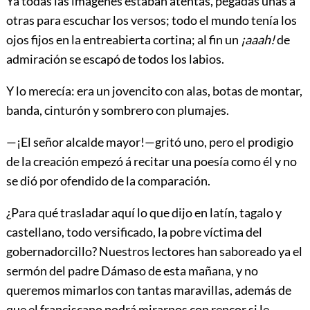
Ya todas las imágenes estaban atentas, pegadas unas á
otras para escuchar los versos; todo el mundo tenía los
ojos fijos en la entreabierta cortina; al fin un
¡aaah!
de
admiración se escapó de todos los labios.
Y lo merecía: era un jovencito con alas, botas de montar,
banda, cinturón y sombrero con plumajes.
—¡El señor alcalde mayor!—gritó uno, pero el prodigio
de la creación empezó á recitar una poesía como él y no
se dió por ofendido de la comparación.
¿Para qué trasladar aquí lo que dijo en latín, tagalo y
castellano, todo versificado, la pobre víctima del
gobernadorcillo? Nuestros lectores han saboreado ya el
sermón del padre Dámaso de esta mañana, y no
queremos mimarlos con tantas maravillas, además de
que el franciscano podrá mirarnos con rencor si le