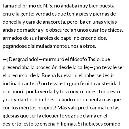
fama del prímo de N. S. no andaba muy bien puesta
entre la gente; verdad es que tenía pies y piernas de
doncella y cara de anacoreta, pero iba en unas viejas
andas de madera y le obscurecían unos cuantos chicos,
armados de sus faroles de papel no encendidos,
pegándose disimuladamente unos á otros.
—¡Desgraciado!—murmuró el filósofo Tasio, que
presenciaba la procesión desde la calle;—¡no te vale ser
el precursor de la Buena Nueva, ni el haberse Jesús
inclinado ante tí! no te vale tu gran fe ni tu austeridad,
ni el
morir por la verdad y tus convicciones: todo esto
¡lo olvidan los hombres, cuando no se cuenta más que
con los méritos propios! Más vale predicar mal en las
iglesias que ser la elocuente voz que clama en el
desierto; esto te enseña Filipinas
.
Si hubieses comido