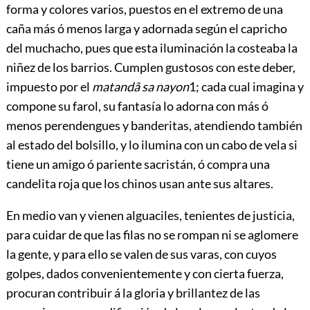
forma y colores varios,
puestos en el extremo de una
caña más ó menos larga y adornada según el capricho
del muchacho, pues que esta iluminación la costeaba la
niñez de los barrios. Cumplen gustosos con este deber,
impuesto por el
matandâ sa nayon
1
; cada cual imagina y
compone su farol, su fantasía lo adorna con más ó
menos perendengues y banderitas, atendiendo también
al estado del bolsillo, y lo ilumina con un cabo de vela si
tiene un amigo ó pariente sacristán, ó compra una
candelita roja que los chinos usan ante sus altares.
En medio van y vienen alguaciles, tenientes de justicia,
para cuidar de que las filas no se rompan ni se aglomere
la gente, y para ello se valen de sus varas, con cuyos
golpes, dados convenientemente y con cierta fuerza,
procuran contribuir á la gloria y brillantez de las