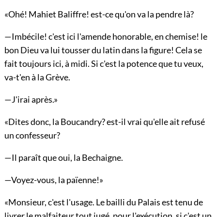
«Ohé! Mahiet Baliffre! est-ce qu'on va la pendre là?
—Imbécile! c'est ici l'amende honorable, en chemise! le
bon Dieu va lui tousser du latin dans la figure! Cela se
fait toujours ici, à midi. Si c'est la potence que tu veux,
va-t'en à la Grève.
—J'irai après.»
«Dites donc, la Boucandry? est-il vrai qu'elle ait refusé
un confesseur?
—Il paraît que oui, la Bechaigne.
—Voyez-vous, la païenne!»
«Monsieur, c'est l'usage. Le bailli du Palais est tenu de
livrer le malfaiteur tout jugé, pour l'exécution, si c'est un