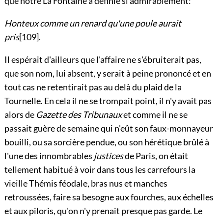
que notre La Fontaine a définie si admirablement:
Honteux comme un renard qu'une poule aurait
pris
[109]
.
Il espérait d'ailleurs que l'affaire ne s'ébruiterait pas,
que son nom, lui absent, y serait à peine prononcé et en
tout cas ne retentirait pas au delà du plaid de la
Tournelle. En cela il ne se trompait point, il n'y avait pas
alors de
Gazette des Tribunaux
et comme il ne se
passait guère de semaine qui n'eût son faux-monnayeur
bouilli, ou sa sorcière pendue, ou son hérétique brûlé à
l'une des innombrables
justices
de Paris, on était
tellement habitué à voir dans tous les carrefours la
vieille Thémis féodale, bras nus et manches
retroussées, faire sa besogne aux fourches, aux échelles
et aux piloris, qu'on n'y prenait presque pas garde. Le