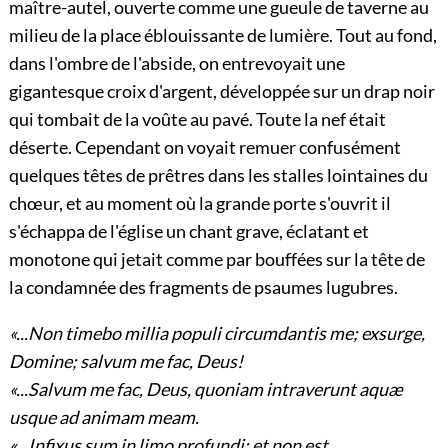
maître-autel, ouverte comme une gueule de taverne au
milieu de la place éblouissante de lumière. Tout au fond,
dans l'ombre de l'abside, on entrevoyait une
gigantesque croix d'argent, développée sur un drap noir
qui tombait de la voûte au pavé. Toute la nef était
déserte. Cependant on voyait remuer confusément
quelques têtes de prêtres dans les stalles lointaines du
chœur, et au moment où la grande porte s'ouvrit il
s'échappa de l'église un chant grave, éclatant et
monotone qui jetait comme par bouffées sur la tête de
la condamnée des fragments de psaumes lugubres.
«...Non timebo millia populi circumdantis me; exsurge,
Domine; salvum me fac, Deus!
«...Salvum me fac, Deus, quoniam intraverunt aquæ
usque ad animam meam.
«...Infixus sum in limo profundi; et non est