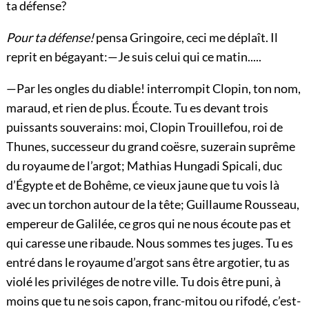
ta défense?
Pour ta défense!
pensa Gringoire, ceci me déplaît. Il
reprit en bégayant:—Je suis celui qui ce matin.....
—Par les ongles du diable! interrompit Clopin, ton nom,
maraud, et rien de plus. Écoute. Tu es devant trois
puissants souverains: moi, Clopin Trouillefou, roi de
Thunes, successeur du grand coësre, suzerain suprême
du royaume de l’argot; Mathias Hungadi Spicali, duc
d’Égypte et de Bohême, ce vieux jaune que tu vois là
avec un torchon autour de la tête; Guillaume Rousseau,
empereur de Galilée, ce gros qui ne nous écoute pas et
qui caresse une ribaude. Nous sommes tes juges. Tu es
entré dans le royaume d’argot
sans être argotier, tu as
violé les priviléges de notre ville. Tu dois être puni, à
moins que tu ne sois capon, franc-mitou ou rifodé, c’est-