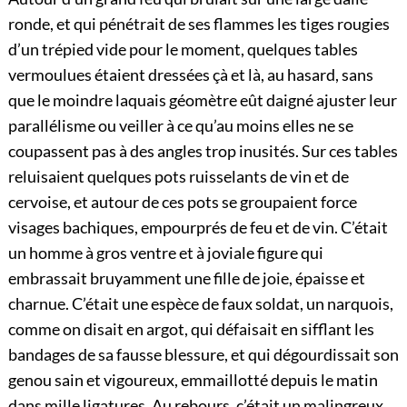
ronde, et qui pénétrait de ses flammes les tiges rougies
d’un trépied vide pour le moment, quelques tables
vermoulues étaient dressées çà et là, au hasard, sans
que le moindre laquais géomètre eût daigné ajuster leur
parallélisme ou veiller à ce qu’au moins elles ne se
coupassent pas à des angles trop inusités. Sur ces tables
reluisaient quelques pots ruisselants de vin et de
cervoise, et autour de ces pots se groupaient force
visages bachiques, empourprés de feu et de vin. C’était
un homme à gros ventre et à joviale figure qui
embrassait bruyamment une fille de joie, épaisse et
charnue. C’était une espèce de faux soldat, un narquois,
comme on disait en argot, qui défaisait en sifflant les
bandages de sa fausse blessure, et qui dégourdissait son
genou sain et vigoureux, emmaillotté depuis le
matin
dans mille ligatures. Au rebours, c’était un malingreux