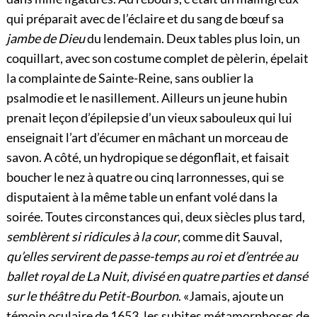
qui préparait avec de l’éclaire et du sang de bœuf sa
jambe de Dieu
du lendemain. Deux tables plus loin, un
coquillart, avec son costume complet de pèlerin, épelait
la complainte de Sainte-Reine, sans oublier la
psalmodie et le nasillement. Ailleurs un jeune hubin
prenait leçon d’épilepsie d’un vieux sabouleux qui lui
enseignait l’art d’écumer en mâchant un morceau de
savon. A côté, un hydropique se dégonflait, et faisait
boucher le nez à quatre ou cinq larronnesses, qui se
disputaient à la même table un enfant volé dans la
soirée. Toutes circonstances qui, deux siècles plus tard,
semblèrent si ridicules à la cour
, comme dit Sauval,
qu’elles servirent de passe-temps au roi et d’entrée au
ballet royal de La Nuit, divisé en quatre parties et dansé
sur le théâtre du Petit-Bourbon
. «Jamais, ajoute un
témoin oculaire de 1653, les subites métamorphoses de