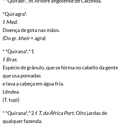
* *Quirabi*,
m.
Árvore angolense de Caconda.
*Quiragra*,
f. Med.
Doença de gota nas mãos.
(Do gr.
kheir
+
agra
)
* *Quirana*,^1
f. Bras.
Espécie de grânulo, que se fórma no cabello da gente
que usa pomadas
e lava a cabeça em água fria.
Lêndea.
(T. tupi)
* *Quirana*,^2
f. T. da África Port.
Oito jardas de
qualquer fazenda.