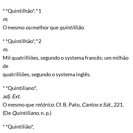
* *Quintilhão*,^1
m.
O mesmo
ou
melhor que
quintillião
.
* *Quintilhão*,^2
m.
Mil quatrilliões, segundo o systema francês; um milhão
de
quatrilliões, segundo o systema inglês.
* *Quintiliano*,
adj. Ext.
O mesmo que
retórico
. Cf. B. Pato,
Cantos e Sát.
, 221.
(De
Quintiliano
, n. p.)
* *Quintilião*,