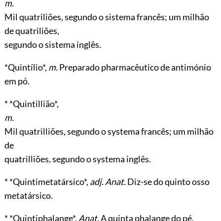
m.
Mil quatriliões, segundo o sistema francês; um milhão
de quatriliões,
segundo o sistema inglês.
*Quintílio*,
m.
Preparado pharmacêutico de antimónio
em pó.
* *Quintillião*,
m.
Mil quatrilliões, segundo o systema francês; um milhão
de
quatrilliões, segundo o systema inglês.
* *Quintimetatársico*,
adj. Anat.
Diz-se do quinto osso
metatársico.
* *Quintiphalange*,
Anat.
A quinta phalange do pé.