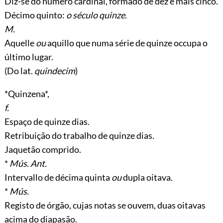
Diz-se do número cardinal, formado de déz e mais cinco.
Décimo quinto:
o século quinze
.
M.
Aquelle
ou
aquillo que numa série de quinze occupa o
último lugar.
(Do lat.
quindecim
)
*Quinzena*,
f.
Espaço de quinze dias.
Retribuição do trabalho de quinze dias.
Jaquetão comprido.
*
Mús. Ant.
Intervallo de décima quinta
ou
dupla oitava.
*
Mús.
Registo de órgão, cujas notas se ouvem, duas oitavas
acima do diapasão.