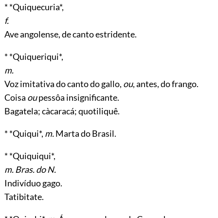
* *Quiquecuria*,
f.
Ave angolense, de canto estridente.
* *Quiqueriqui*,
m.
Voz imitativa do canto do gallo,
ou
, antes, do frango.
Coisa
ou
pessôa insignificante.
Bagatela; càcaracá; quotiliquê.
* *Quiqui*,
m.
Marta do Brasil.
* *Quiquiqui*,
m. Bras. do N.
Indivíduo gago.
Tatibitate.