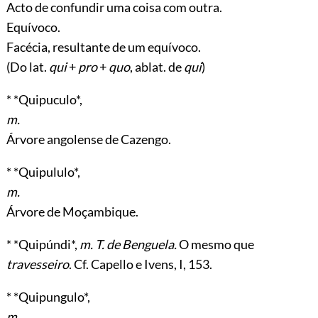
Acto de confundir uma coisa com outra.
Equívoco.
Facécia, resultante de um equívoco.
(Do lat.
qui
+
pro
+
quo
, ablat. de
qui
)
* *Quipuculo*,
m.
Árvore angolense de Cazengo.
* *Quipululo*,
m.
Árvore de Moçambique.
* *Quipúndi*,
m. T. de Benguela.
O mesmo que
travesseiro
. Cf. Capello e Ivens, I, 153.
* *Quipungulo*,
m.