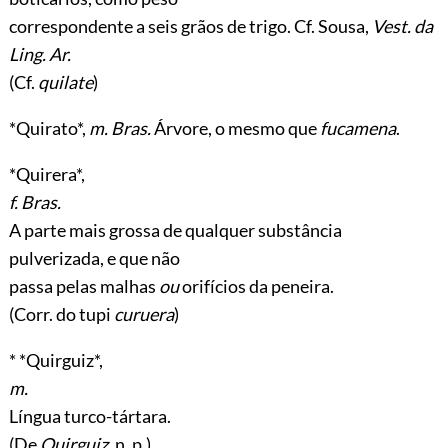
correspondente a seis grãos de trigo. Cf. Sousa,
Vest. da
Ling. Ar.
(Cf.
quilate
)
*Quirato*,
m. Bras.
Árvore, o mesmo que
fucamena
.
*Quirera*,
f. Bras.
A parte mais grossa de qualquer substância
pulverizada, e que não
passa pelas malhas
ou
orifícios da peneira.
(Corr. do tupi
curuera
)
* *Quirguiz*,
m.
Língua turco-tártara.
(De
Quirguiz
, n. p.)