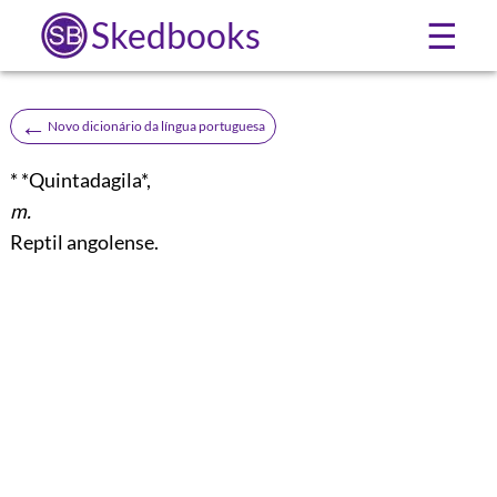
Skedbooks
☰
←
Novo dicionário da língua portuguesa
* *Quintadagila*,
m.
Reptil angolense.