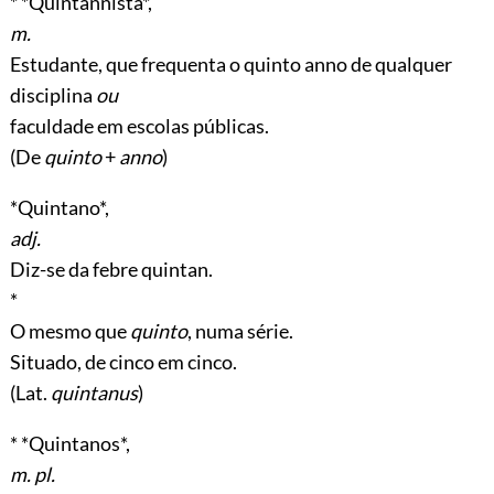
* *Quintannista*,
m.
Estudante, que frequenta o quinto anno de qualquer
disciplina
ou
faculdade em escolas públicas.
(De
quinto
+
anno
)
*Quintano*,
adj.
Diz-se da febre quintan.
*
O mesmo que
quinto
, numa série.
Situado, de cinco em cinco.
(Lat.
quintanus
)
* *Quintanos*,
m. pl.