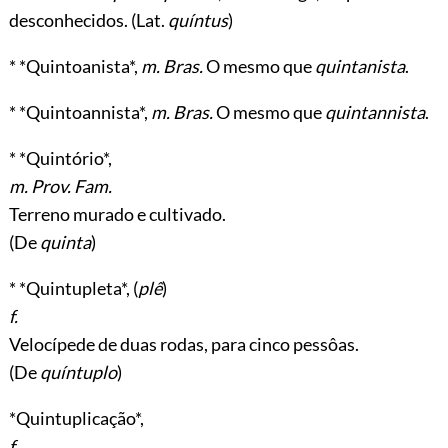
desconhecidos. (Lat.
quíntus
)
* *Quintoanista*,
m. Bras.
O mesmo que
quintanista
.
* *Quintoannista*,
m. Bras.
O mesmo que
quintannista
.
* *Quintório*,
m. Prov. Fam.
Terreno murado e cultivado.
(De
quinta
)
* *Quintupleta*, (
plê
)
f.
Velocípede de duas rodas, para cinco pessôas.
(De
quíntuplo
)
*Quintuplicação*,
f.