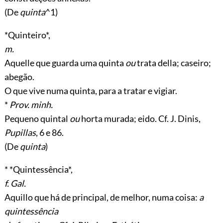
(De
quinta
^1)
*Quinteiro*,
m.
Aquelle que guarda uma quinta
ou
trata della; caseiro;
abegão.
O que vive numa quinta, para a tratar e vigiar.
*
Prov. minh.
Pequeno quintal
ou
horta murada; eido. Cf. J. Dinis,
Pupillas
, 6 e 86.
(De
quinta
)
* *Quintessência*,
f. Gal.
Aquillo que há de principal, de melhor, numa coisa:
a
quintessência