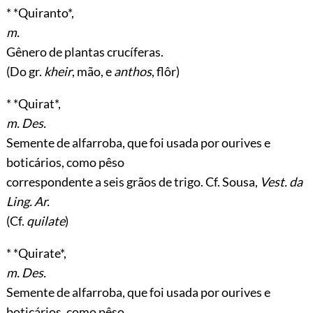
* *Quiranto*,
m.
Gênero de plantas crucíferas.
(Do gr.
kheir
, mão, e
anthos
, flôr)
* *Quirat*,
m. Des.
Semente de alfarroba, que foi usada por ourives e
boticários, como pêso
correspondente a seis grãos de trigo. Cf. Sousa,
Vest. da
Ling. Ar.
(Cf.
quilate
)
* *Quirate*,
m. Des.
Semente de alfarroba, que foi usada por ourives e
boticários, como pêso