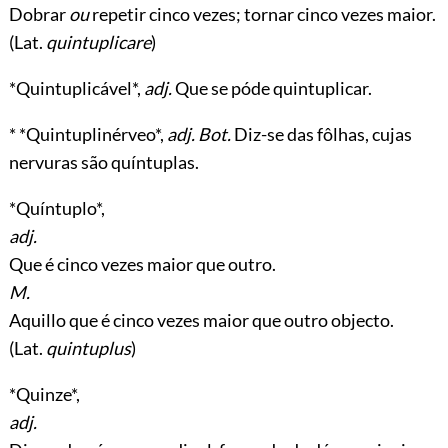
Dobrar
ou
repetir cinco vezes; tornar cinco vezes maior.
(Lat.
quintuplicare
)
*Quintuplicável*,
adj.
Que se póde quintuplicar.
* *Quintuplinérveo*,
adj. Bot.
Diz-se das fôlhas, cujas
nervuras são quíntuplas.
*Quíntuplo*,
adj.
Que é cinco vezes maior que outro.
M.
Aquillo que é cinco vezes maior que outro objecto.
(Lat.
quintuplus
)
*Quinze*,
adj.