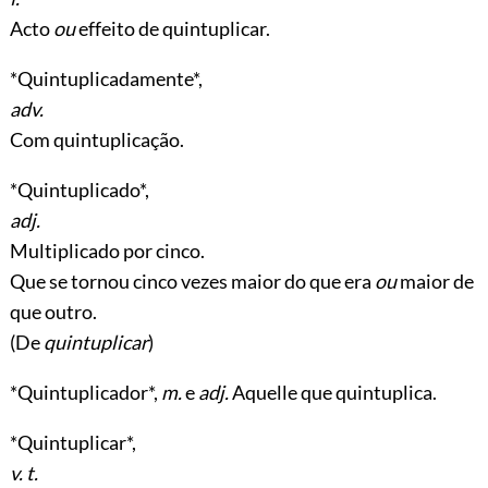
Acto
ou
effeito de quintuplicar.
*Quintuplicadamente*,
adv.
Com quintuplicação.
*Quintuplicado*,
adj.
Multiplicado por cinco.
Que se tornou cinco vezes maior do que era
ou
maior de
que outro.
(De
quintuplicar
)
*Quintuplicador*,
m.
e
adj.
Aquelle que quintuplica.
*Quintuplicar*,
v. t.