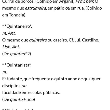
Curral de porcos. (Colhido em Arganil)
Prov. beir.
O
mesmo que
estrumeira
, em pátio
ou
em rua. (Colhido
em Tondela)
* *Quintaneiro*,
m. Ant.
O mesmo que
quinteiro
ou caseiro. Cf. Júl. Castilho,
Lisb. Ant.
(De
quintan
^2)
* *Quintanista*,
m.
Estudante, que frequenta o quinto anno de qualquer
disciplina
ou
faculdade em escolas públicas.
(De
quinto
+
ano
)