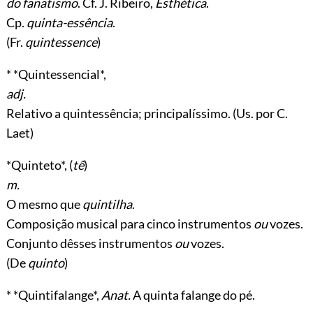
do fanatismo
. Cf. J. Ribeiro,
Esthética
.
Cp.
quinta-essência
.
(Fr.
quintessence
)
* *Quintessencial*,
adj.
Relativo a quintessência; principalíssimo. (Us. por C.
Laet)
*Quinteto*, (
tê
)
m.
O mesmo que
quintilha
.
Composição musical para cinco instrumentos
ou
vozes.
Conjunto dêsses instrumentos
ou
vozes.
(De
quinto
)
* *Quintifalange*,
Anat.
A quinta falange do pé.