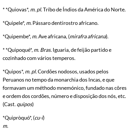
* *Quiovas*,
m. pl.
Tríbo de Índios da América do Norte.
*Quipele*,
m.
Pássaro dentirostro africano.
*Quipembe*,
m.
Ave africana, (
mirafra africana
).
* *Quipoqué*,
m. Bras.
Iguaria, de feijão partido e
cozinhado com vários temperos.
*Quipos*,
m. pl.
Cordões nodosos, usados pelos
Peruanos no tempo da monarchia dos Incas, e que
formavam um méthodo mnemónico, fundado nas côres
e ordem dos cordões, número e disposição dos nós, etc.
(Cast.
quipos
)
*Quipròquó*, (
cu-i
)
m.