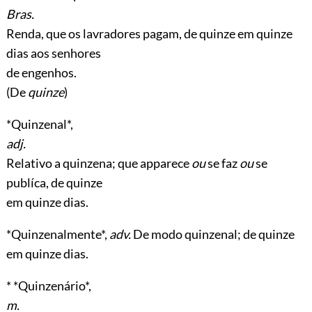
Bras.
Renda, que os lavradores pagam, de quinze em quinze
dias aos senhores
de engenhos.
(De
quinze
)
*Quinzenal*,
adj.
Relativo a quinzena; que apparece
ou
se faz
ou
se
publíca, de quinze
em quinze dias.
*Quinzenalmente*,
adv.
De modo quinzenal; de quinze
em quinze dias.
* *Quinzenário*,
m.