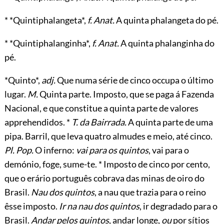
* *Quintiphalangeta*,
f. Anat.
A quinta phalangeta do pé.
* *Quintiphalanginha*,
f. Anat.
A quinta phalanginha do
pé.
*Quinto*,
adj.
Que numa série de cinco occupa o último
lugar.
M.
Quinta parte. Imposto, que se paga á Fazenda
Nacional, e que constitue a quinta parte de valores
apprehendidos. *
T. da Bairrada.
A quinta parte de uma
pipa. Barril, que leva quatro almudes e meio, até cinco.
Pl. Pop.
O inferno:
vai para os quintos
, vai para o
demónio, foge, sume-te. * Imposto de cinco por cento,
que o erário português cobrava das minas de oiro do
Brasil.
Nau dos quintos
, a nau que trazia para o reino
êsse imposto.
Ir na nau dos quintos
, ir degradado para o
Brasil.
Andar pelos quintos
, andar longe,
ou
por sítios