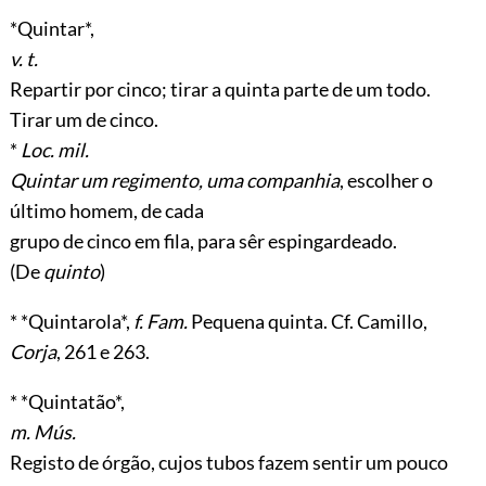
*Quintar*,
v. t.
Repartir por cinco; tirar a quinta parte de um todo.
Tirar um de cinco.
*
Loc. mil.
Quintar um regimento, uma companhia
, escolher o
último homem, de cada
grupo de cinco em fila, para sêr espingardeado.
(De
quinto
)
* *Quintarola*,
f. Fam.
Pequena quinta. Cf. Camillo,
Corja
, 261 e 263.
* *Quintatão*,
m. Mús.
Registo de órgão, cujos tubos fazem sentir um pouco