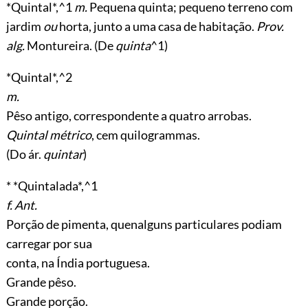
*Quintal*,^1
m.
Pequena quinta; pequeno terreno com
jardim
ou
horta, junto a uma casa de habitação.
Prov.
alg.
Montureira. (De
quinta
^1)
*Quintal*,^2
m.
Pêso antigo, correspondente a quatro arrobas.
Quintal métrico
, cem quilogrammas.
(Do ár.
quintar
)
* *Quintalada*,^1
f. Ant.
Porção de pimenta, quenalguns particulares podiam
carregar por sua
conta, na Índia portuguesa.
Grande pêso.
Grande porção.