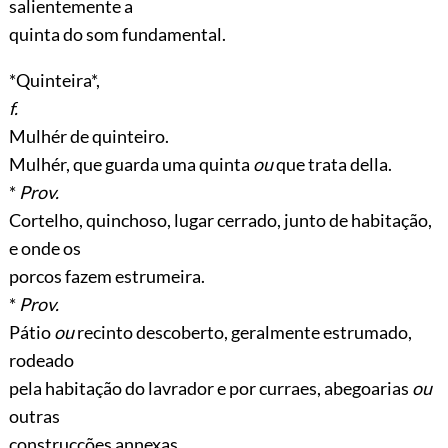
salientemente a
quinta do som fundamental.
*Quinteira*,
f.
Mulhér de quinteiro.
Mulhér, que guarda uma quinta
ou
que trata della.
*
Prov.
Cortelho, quinchoso, lugar cerrado, junto de habitação,
e onde os
porcos fazem estrumeira.
*
Prov.
Pátio
ou
recinto descoberto, geralmente estrumado,
rodeado
pela habitação do lavrador e por curraes, abegoarias
ou
outras
construcções annexas.