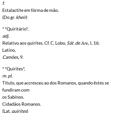
f.
Estalactite em fórma de mão.
(Do gr.
kheir
)
* *Quiritário*,
adj.
Relativo aos quirites. Cf. C. Lobo,
Sát. de Juv.
, I, 16;
Latino,
Camões
, 9.
* *Quirites*,
m. pl.
Título, que accresceu ao dos Romanos, quando êstes se
fundiram com
os Sabinos.
Cidadãos Romanos.
(Lat.
quirites
)