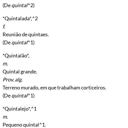
(De
quintal
^2)
*Quintalada*,^2
f.
Reunião de quintaes.
(De
quintal
^1)
*Quintalão*,
m.
Quintal grande.
Prov. alg.
Terreno murado, em que trabalham corticeiros.
(De
quintal
^1)
*Quintalejo*,^1
m.
Pequeno quintal^1.