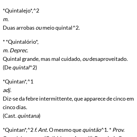
*Quintalejo*,^2
m.
Duas arrobas
ou
meio quintal^2.
* *Quintalório*,
m. Deprec.
Quintal grande, mas mal cuidado,
ou
desaproveitado.
(De
quintal
^2)
*Quintan*,^1
adj.
Diz-se da febre intermittente, que apparece de cinco em
cinco dias.
(Cast.
quintana
)
*Quintan*,^2
f. Ant.
O mesmo que
quintão
^1. *
Prov.