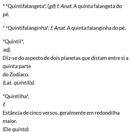
* *Quintifalangeta*, (
gê
)
f. Anat.
A quinta falangeta do
pé.
* *Quintifalanginha*,
f. Anat.
A quinta falanginha do pé.
*Quintil*,
adj.
Diz-se do aspecto de dois planetas que distam entre si a
quinta parte
do Zodíaco.
(Lat.
quíntilis
)
*Quintilha*,
f.
Estância de cinco versos, geralmente em redondilha
maior.
(De
quinto
)