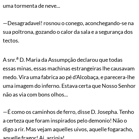
uma tormenta de neve...
—Desagradavel! rosnou o conego, aconchegando-se na
sua poltrona, gozando o calor da sala e a segurança dos
tectos.
a
A snr.
D. Maria da Assumpção declarou que todas
essas minas, essas machinas estrangeiras lhe causavam
medo. Vira uma fabrica ao pé d'Alcobaça, e parecera-lhe
uma imagem do inferno. Estava certa que Nosso Senhor
não as via com bons olhos...
—É como os caminhos de ferro, disse D. Josepha. Tenho
a certeza que foram inspirados pelo demonio! Não o
digo a rir. Mas vejam aquelles uivos, aquelle fogaracho,
aquelle fragor! Ai, arripia!