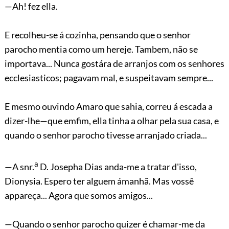
—Ah! fez ella.
E recolheu-se á cozinha, pensando que o senhor
parocho mentia como um hereje. Tambem, não se
importava... Nunca gostára de arranjos com os senhores
ecclesiasticos; pagavam mal, e suspeitavam sempre...
E mesmo ouvindo Amaro que sahia, correu á escada a
dizer-lhe—que emfim, ella tinha a olhar pela sua casa, e
quando o senhor parocho tivesse arranjado criada...
a
—A snr.
D. Josepha Dias anda-me a tratar d'isso,
Dionysia. Espero ter alguem ámanhã. Mas vossê
appareça... Agora que somos amigos...
—Quando o senhor parocho quizer é chamar-me da