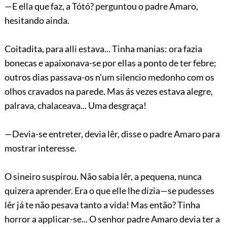
—E ella que faz, a Tótó? perguntou o padre Amaro,
hesitando ainda.
Coitadita, para alli estava... Tinha manias: ora fazia
bonecas e apaixonava-se por ellas a ponto de ter febre;
outros dias passava-os n'um silencio medonho com os
olhos cravados na parede. Mas ás vezes estava alegre,
palrava, chalaceava... Uma desgraça!
—Devia-se entreter, devia lêr, disse o padre Amaro para
mostrar interesse.
O sineiro suspirou. Não sabia lêr, a pequena, nunca
quizera aprender. Era o que elle lhe dizia—se pudesses
lêr já te não pesava tanto a vida! Mas então? Tinha
horror a applicar-se... O senhor padre Amaro devia ter a