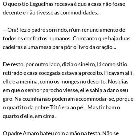
O que o tio Esguelhas receava é que a casa não fosse
decente e não tivesse as commodidades...
—Ora! fez o padre sorrindo, n'um renunciamento de
todos os confortos humanos. Comtanto que haja duas
cadeiras e uma mesa para pôr o livro da oração...
De resto, por outro lado, dizia o sineiro, lá como sitio
retirado e casa socegada estava a preceito. Ficavam alli,
elle e a menina, como os monges no deserto. Nos dias
em que o senhor parocho viesse, elle sahia a dar o seu
giro. Na cozinha não poderiam accommodar-se, porque
o quartito da pobre Tótó era ao pé... Mas tinham o
quarto d'elle, em cima.
O padre Amaro bateu com a mão na testa. Não se