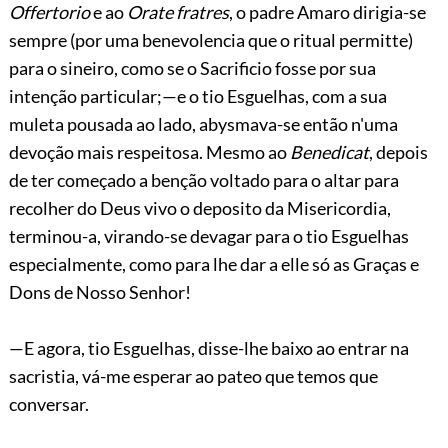
Offertorio
e ao
Orate fratres
, o padre Amaro dirigia-se
sempre (por uma benevolencia que o ritual permitte)
para o sineiro, como se o Sacrificio fosse por sua
intenção particular;—e o tio Esguelhas, com
a sua
muleta pousada ao lado, abysmava-se então n'uma
devoção mais respeitosa. Mesmo ao
Benedicat
, depois
de ter começado a benção voltado para o altar para
recolher do Deus vivo o deposito da Misericordia,
terminou-a, virando-se devagar para o tio Esguelhas
especialmente, como para lhe dar a elle só as Graças e
Dons de Nosso Senhor!
—E agora, tio Esguelhas, disse-lhe baixo ao entrar na
sacristia, vá-me esperar ao pateo que temos que
conversar.