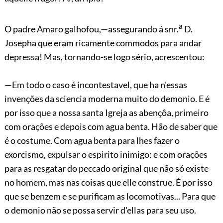
a
O padre Amaro galhofou,—assegurando á snr.
D.
Josepha que eram ricamente commodos para andar
depressa! Mas, tornando-se logo sério, acrescentou:
—Em todo o caso é incontestavel, que ha n'essas
invenções da sciencia moderna muito do demonio. E é
por isso que a nossa santa Igreja as abençôa, primeiro
com orações e depois com agua benta. Hão de saber que
é o costume. Com agua benta para lhes fazer o
exorcismo, expulsar o espirito inimigo: e com orações
para as resgatar do peccado original que não só existe
no homem, mas nas coisas que elle construe. É por isso
que se benzem e se purificam as locomotivas... Para que
o demonio não se possa servir d'ellas para seu uso.