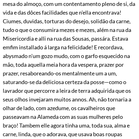
mesa do almoço, com um contentamento pleno de si, da
vida e das dôces facilidades que n'ella encontrava!
Ciumes, duvidas, torturas do desejo, solidão da carne,
tudo o que o consumira mezes e mezes, além na rua da
Misericordia e alli na rua das Sousas, passára. Estava
emfim installado á larga na felicidade! E recordava,
abysmado n'um gozo mudo, com o garfo esquecido na
mão, toda aquella meia hora da vespera, prazer por
prazer, resaboreando-os mentalmente um a um,
saturando-se da deliciosa certeza da posse—como o
lavrador que percorre a leira de terra adquirida que os
seus olhos invejaram muitos annos. Ah, não tornaria a
olhar de lado, com azedume, os cavalheiros que
passeavam na Alameda com as suas mulheres pelo
braço! Tambem elle agora tinha uma, toda sua, alma e
carne, linda, que o adorava, que usava boas roupas