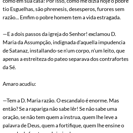
como em sua casa! Por isso, como me dizia hoje o pobre
tio Esguelhas, são phrenesis, desesperos, furores sem
razão... Emfim o pobre homem tem a vida estragada.
—E a dois passos da igreja do Senhor! exclamou D.
Maria da Assumpção, indignada d'aquella impudencia
de Satanaz,
installando-se
n'um corpo, n'um leito, que
apenas a estreiteza do pateo separava dos contrafortes
da Sé.
Amaro acudiu:
—Tem a D. Maria razão. O escandalo é enorme. Mas
então? Se a rapariga não sabe lêr! Se não sabe uma
oração, se não tem quem a instrua, quem lhe leve a
palavra de Deus, quem a fortifique, quem lhe ensine o