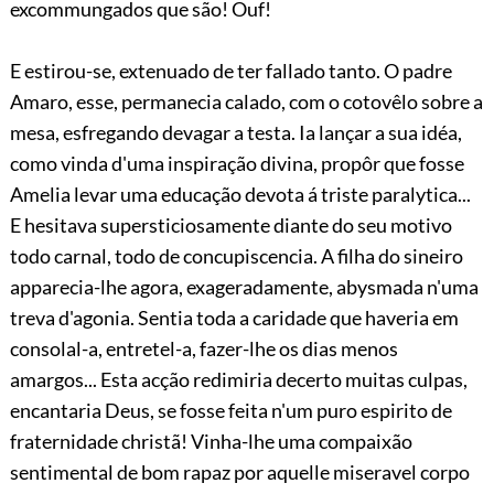
excommungados que são! Ouf!
E estirou-se, extenuado de ter fallado tanto. O padre
Amaro, esse, permanecia calado, com o cotovêlo sobre a
mesa, esfregando devagar a testa. Ia lançar a sua idéa,
como vinda d'uma inspiração divina, propôr que fosse
Amelia levar uma educação devota á triste paralytica...
E hesitava supersticiosamente diante do seu motivo
todo carnal, todo de concupiscencia. A filha do sineiro
apparecia-lhe agora, exageradamente, abysmada n'uma
treva d'agonia. Sentia toda a caridade que haveria em
consolal-a, entretel-a, fazer-lhe os dias menos
amargos...
Esta acção redimiria decerto muitas culpas,
encantaria Deus, se fosse feita n'um puro espirito de
fraternidade christã! Vinha-lhe uma compaixão
sentimental de bom rapaz por aquelle miseravel corpo