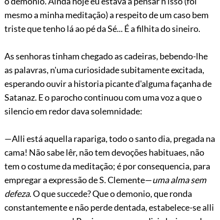
o demonio. Ainda hoje eu estava a pensar n'isso (foi
mesmo a minha meditação) a respeito de um caso bem
triste que tenho lá ao pé da Sé... É a filhita do sineiro.
As senhoras tinham chegado as cadeiras, bebendo-lhe
as palavras, n'uma curiosidade subitamente excitada,
esperando ouvir a historia picante d'alguma façanha de
Satanaz. E o parocho continuou com uma voz a que o
silencio em redor dava solemnidade:
—Alli está aquella rapariga, todo o santo dia, pregada na
cama! Não sabe lêr, não tem devoções habituaes, não
tem o costume da meditação; é por consequencia, para
empregar a expressão de S. Clemente—
uma alma sem
defeza
. O que succede? Que o demonio, que ronda
constantemente e não perde dentada, estabelece-se alli