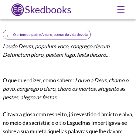
Skedbooks
☰
←
O crime do padre Amaro, scenas da vida devota
Laudo Deum, populum voco, congrego clerum.
Defunctum ploro, pestem fugo, festa decoro...
O que quer dizer, como sabem:
Louvo a Deus, chamo o
povo, congrego o clero, choro os mortos, afugento as
pestes, alegro as festas
.
Citava a glosa com respeito, já revestido d'amicto e alva,
no meio da sacristia; e o tio Esguelhas impertigava-se
sobre a sua muleta áquellas palavras que lhe davam