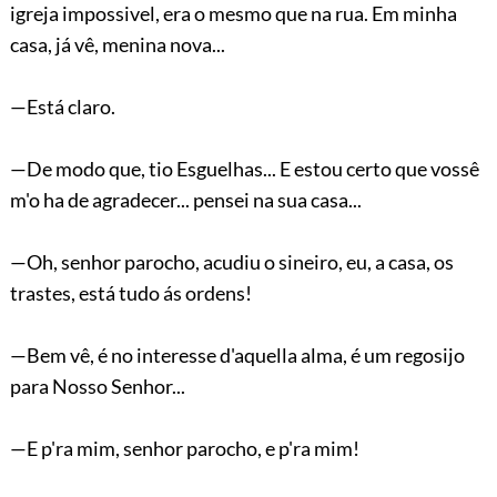
igreja impossivel, era o mesmo que na rua. Em minha
casa, já vê, menina nova...
—Está claro.
—De modo que, tio Esguelhas... E estou certo que vossê
m'o ha de agradecer... pensei na sua casa...
—Oh, senhor parocho, acudiu o sineiro, eu, a casa, os
trastes, está tudo ás ordens!
—Bem vê, é no interesse d'aquella alma, é um regosijo
para Nosso Senhor...
—E p'ra mim, senhor parocho, e p'ra mim!