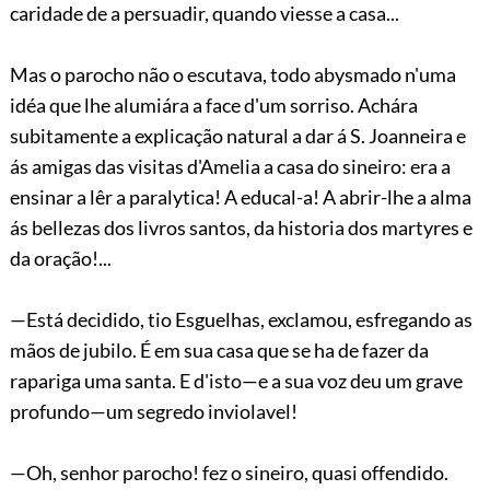
caridade de a persuadir, quando viesse a casa...
Mas o parocho não o escutava, todo abysmado n'uma
idéa que lhe alumiára a face d'um sorriso. Achára
subitamente a explicação natural a dar á S. Joanneira e
ás amigas das visitas d'Amelia a casa do sineiro: era a
ensinar a lêr a paralytica! A educal-a! A abrir-lhe a alma
ás bellezas dos livros santos, da historia dos martyres e
da oração!...
—Está decidido, tio Esguelhas, exclamou, esfregando as
mãos de jubilo. É em sua casa que se ha de fazer da
rapariga uma santa. E d'isto—e a sua voz deu um grave
profundo—um segredo inviolavel!
—Oh, senhor parocho! fez o sineiro, quasi offendido.