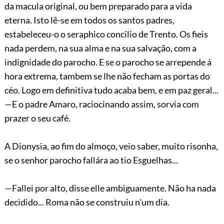
da macula original, ou bem preparado para a vida
eterna. Isto lê-se em todos os santos padres,
estabeleceu-o o seraphico concilio de Trento. Os fieis
nada perdem, na sua alma e na sua salvação, com a
indignidade do parocho. E se o parocho se arrepende á
hora extrema, tambem se lhe não fecham as portas do
céo. Logo em definitiva tudo acaba bem, e em paz geral...
—E o padre Amaro, raciocinando assim, sorvia com
prazer o seu café.
A Dionysia, ao fim do almoço, veio saber, muito risonha,
se o senhor parocho fallára ao tio Esguelhas...
—Fallei por alto, disse elle ambiguamente. Não
ha nada
decidido... Roma não se construiu n'um dia.