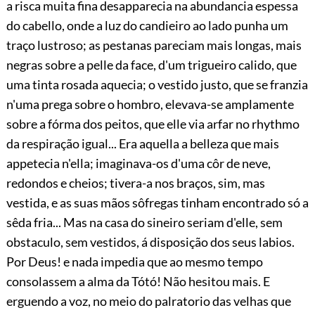
a risca muita fina desapparecia na abundancia espessa
do cabello, onde a luz do candieiro ao lado punha um
traço lustroso; as pestanas pareciam mais longas, mais
negras sobre a pelle da face, d'um trigueiro calido, que
uma tinta rosada aquecia; o vestido justo, que se franzia
n'uma prega sobre o hombro, elevava-se amplamente
sobre a fórma dos peitos, que elle via arfar no rhythmo
da respiração igual... Era aquella a belleza que mais
appetecia n'ella; imaginava-os d'uma côr de neve,
redondos e cheios; tivera-a nos braços, sim, mas
vestida, e as suas mãos sôfregas tinham
encontrado
só a
sêda fria... Mas na casa do sineiro seriam
d'elle, sem
obstaculo, sem vestidos, á disposição dos seus labios.
Por Deus! e nada impedia que ao mesmo tempo
consolassem a alma da Tótó! Não hesitou mais. E
erguendo a voz, no meio do palratorio das velhas que