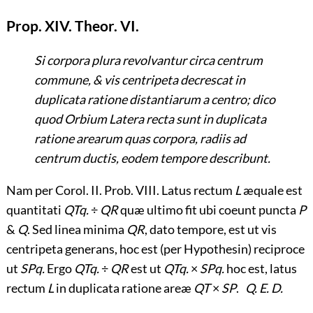
Prop. XIV. Theor. VI.
Si corpora plura revolvantur circa centrum
commune, & vis centripeta decrescat in
duplicata ratione distantiarum a centro; dico
quod Orbium Latera recta sunt in duplicata
ratione arearum quas corpora, radiis ad
centrum ductis, eodem tempore describunt.
Nam per Corol. II. Prob. VIII. Latus rectum
L
æquale est
quantitati
QTq.
÷
QR
quæ ultimo fit ubi coeunt puncta
P
&
Q
. Sed linea minima
QR
, dato tempore, est ut vis
centripeta generans, hoc est (per Hypothesin) reciproce
ut
SPq.
Ergo
QTq.
÷
QR
est ut
QTq.
×
SPq.
hoc est, latus
rectum
L
in duplicata ratione areæ
QT
×
SP
.
Q. E. D.