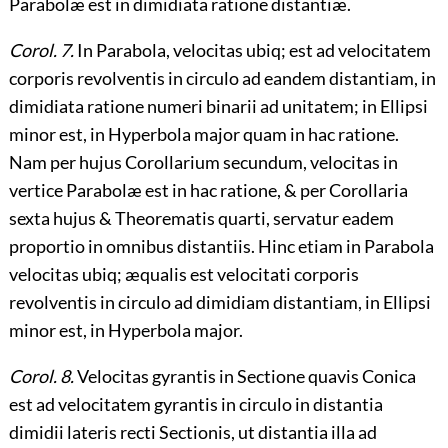
Parabolæ est in dimidiata ratione distantiæ.
Corol. 7.
In Parabola, velocitas ubiq; est ad velocitatem
corporis revolventis in circulo ad eandem distantiam, in
dimidiata ratione numeri binarii ad unitatem; in Ellipsi
minor est, in Hyperbola
major quam in hac ratione.
Nam per hujus Corollarium secundum, velocitas in
vertice Parabolæ est in hac ratione, & per Corollaria
sexta hujus & Theorematis quarti, servatur eadem
proportio in omnibus distantiis. Hinc etiam in Parabola
velocitas ubiq; æqualis est velocitati corporis
revolventis in circulo ad dimidiam distantiam, in Ellipsi
minor est, in Hyperbola major.
Corol. 8.
Velocitas gyrantis in Sectione quavis Conica
est ad velocitatem gyrantis in circulo in distantia
dimidii lateris recti Sectionis, ut distantia illa ad