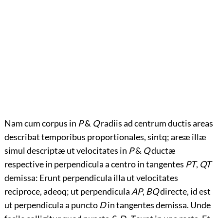
Nam cum corpus in
P
&
Q
radiis ad centrum ductis areas
describat temporibus proportionales, sintq; areæ illæ
simul descriptæ ut velocitates in
P
&
Q
ductæ
respective in perpendicula a centro in tangentes
PT
,
QT
demissa: Erunt perpendicula illa ut velocitates
reciproce, adeoq; ut perpendicula
AP
,
BQ
directe, id est
ut perpendicula a puncto
D
in tangentes demissa. Unde