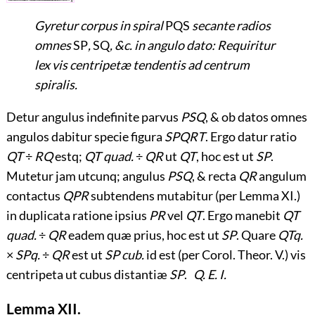
Gyretur corpus in spiral
PQS
secante radios
omnes
SP
,
SQ
, &c. in angulo dato: Requiritur
lex vis centripetæ tendentis ad centrum
spiralis.
Detur angulus indefinite parvus
PSQ
, & ob datos omnes
angulos dabitur specie figura
SPQRT
. Ergo datur ratio
QT
÷
RQ
estq;
QT quad.
÷
QR
ut
QT
, hoc est ut
SP
.
Mutetur jam utcunq; angulus
PSQ
, & recta
QR
angulum
contactus
QPR
subtendens mutabitur (per Lemma XI.)
in duplicata ratione ipsius
PR
vel
QT
. Ergo manebit
QT
quad.
÷
QR
eadem quæ prius, hoc est ut
SP
. Quare
QTq.
×
SPq.
÷
QR
est ut
SP cub.
id est (per Corol. Theor. V.) vis
centripeta ut cubus distantiæ
SP
.
Q. E. I.
Lemma XII.