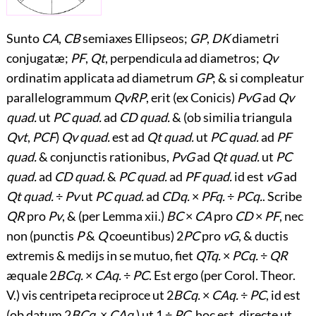
Sunto
CA
,
CB
semiaxes Ellipseos;
GP
,
DK
diametri
conjugatæ;
PF
,
Qt
, perpendicula ad diametros;
Qv
ordinatim applicata ad diametrum
GP
; & si compleatur
parallelogrammum
QvRP
, erit (ex Conicis)
PvG
ad
Qv
quad.
ut
PC quad.
ad
CD quad.
& (ob similia triangula
Qvt
,
PCF
)
Qv quad.
est ad
Qt quad.
ut
PC quad.
ad
PF
quad.
& conjunctis rationibus,
PvG
ad
Qt quad.
ut
PC
quad.
ad
CD quad.
&
PC quad.
ad
PF quad.
id est
vG
ad
Qt quad.
÷
Pv
ut
PC quad.
ad
CDq.
×
PFq.
÷
PCq.
. Scribe
QR
pro
Pv
, & (per Lemma xii.)
BC
×
CA
pro
CD
×
PF
, nec
non (punctis
P
&
Q
coeuntibus) 2
PC
pro
vG
, & ductis
extremis & medijs in se mutuo, fiet
QTq.
×
PCq.
÷
QR
æquale 2
BCq.
×
CAq.
÷
PC
. Est ergo (per Corol. Theor.
V.) vis centripeta reciproce ut 2
BCq.
×
CAq.
÷
PC
, id est
(ob datum 2
BCq.
×
CAq.
) ut 1 ÷
PC
, hoc est, directe ut