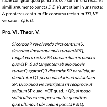
facile colligitur quod puncta
S
,
D
,
T
sunt in una recta. Et
simili argumento puncta
S
,
E
,
V
sunt etiam in una recta;
& propterea centrum
S
in concursu rectarum
TD
,
VE
versatur.
Q. E. D.
Pro. VI. Theor. V.
Si corpus
P
revolvendo circa centrum
S
,
describat lineam quamvis curvam
APQ
,
tangat vero recta
ZPR
curvam illam in puncto
quovis
P
, & ad tangentem ab alio quovis
curvæ
Q
agatur
QR
distantiæ
SP
parallela, ac
demittatur
QT
perpendicularis ad distantiam
SP
: Dico quod vis centripeta sit reciproce ut
solidum
SP quad.
×
QT quad.
÷
QR
, si modo
solidi illius ea semper sumatur quantitas
quæ ultimo fit ubi coeunt puncta
P
&
Q
.