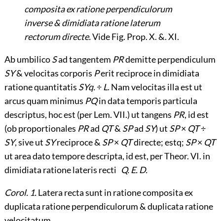
composita ex ratione perpendiculorum
inverse & dimidiata ratione laterum
rectorum directe.
Vide Fig. Prop. X. &. XI.
Ab umbilico
S
ad tangentem
PR
demitte perpendiculum
SY
& velocitas corporis
P
erit reciproce in dimidiata
ratione quantitatis
SYq.
÷
L
. Nam velocitas illa est ut
arcus quam minimus
PQ
in data temporis particula
descriptus, hoc est (per Lem. VII.) ut tangens
PR
, id est
(ob proportionales
PR
ad
QT
&
SP
ad
SY
) ut
SP
×
QT
÷
SY
, sive ut
SY
reciproce &
SP
×
QT
directe; estq;
SP
×
QT
ut area dato tempore descripta, id est, per Theor. VI. in
dimidiata ratione lateris recti
Q. E. D.
Corol. 1.
Latera recta sunt in ratione composita ex
duplicata ratione perpendiculorum & duplicata ratione
velocitatum.