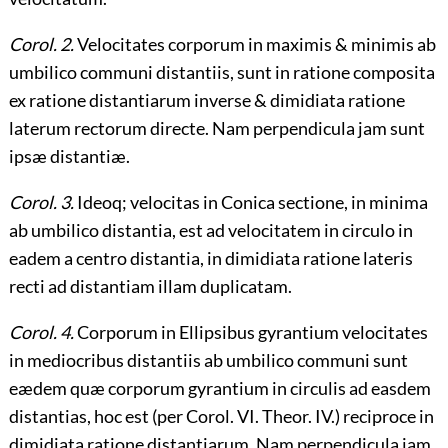
Corol. 2.
Velocitates corporum in maximis & minimis ab
umbilico communi distantiis, sunt in ratione composita
ex ratione distantiarum inverse & dimidiata ratione
laterum rectorum directe. Nam perpendicula jam sunt
ipsæ distantiæ.
Corol. 3.
Ideoq; velocitas in Conica sectione, in minima
ab umbilico distantia, est ad velocitatem in circulo in
eadem a centro distantia, in dimidiata ratione lateris
recti ad distantiam illam duplicatam.
Corol. 4.
Corporum in Ellipsibus gyrantium velocitates
in mediocribus distantiis ab umbilico communi sunt
eædem quæ corporum gyrantium in circulis ad easdem
distantias, hoc est (per Corol. VI. Theor. IV.) reciproce in
dimidiata ratione distantiarum. Nam perpendicula jam