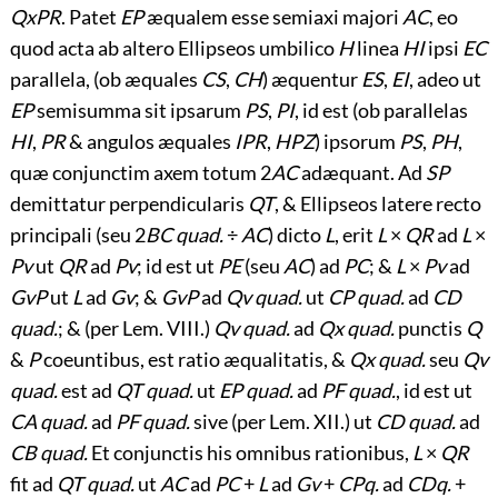
QxPR
. Patet
EP
æqualem esse semiaxi majori
AC
, eo
quod acta ab altero Ellipseos umbilico
H
linea
HI
ipsi
EC
parallela, (ob æquales
CS
,
CH
) æquentur
ES
,
EI
, adeo ut
EP
semisumma sit ipsarum
PS
,
PI
, id est (ob parallelas
HI
,
PR
& angulos æquales
IPR
,
HPZ
) ipsorum
PS
,
PH
,
quæ conjunctim axem totum 2
AC
adæquant. Ad
SP
demittatur perpendicularis
QT
, & Ellipseos latere recto
principali (seu 2
BC quad.
÷
AC
) dicto
L
, erit
L
×
QR
ad
L
×
Pv
ut
QR
ad
Pv
; id est ut
PE
(seu
AC
) ad
PC
; &
L
×
Pv
ad
GvP
ut
L
ad
Gv
;
&
GvP
ad
Qv quad.
ut
CP quad.
ad
CD
quad.
; & (per Lem. VIII.)
Qv quad.
ad
Qx quad.
punctis
Q
&
P
coeuntibus, est ratio æqualitatis, &
Qx quad.
seu
Qv
quad.
est ad
QT quad.
ut
EP quad.
ad
PF quad.
, id est ut
CA quad.
ad
PF quad.
sive (per Lem. XII.) ut
CD quad.
ad
CB quad.
Et conjunctis his omnibus rationibus,
L
×
QR
fit ad
QT quad.
ut
AC
ad
PC
+
L
ad
Gv
+
CPq.
ad
CDq.
+