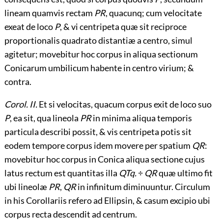
lineam quamvis rectam
PR
, quacunq; cum velocitate
exeat de loco
P
, & vi centripeta quæ sit reciproce
proportionalis quadrato distantiæ a centro, simul
agitetur; movebitur hoc corpus in aliqua sectionum
Conicarum umbilicum habente in centro virium; &
contra.
Corol. II.
Et si velocitas, quacum corpus exit de loco suo
P
, ea sit, qua lineola
PR
in minima aliqua temporis
particula describi possit, & vis centripeta potis sit
eodem tempore corpus idem movere per spatium
QR
:
movebitur hoc corpus in Conica aliqua sectione cujus
latus rectum est quantitas illa
QTq.
÷
QR
quæ ultimo fit
ubi lineolæ
PR
,
QR
in infinitum diminuuntur. Circulum
in his Corollariis refero ad Ellipsin, & casum excipio ubi
corpus recta descendit ad centrum.