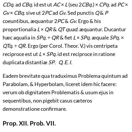
CDq.
ad
CBq.
id est ut
AC
×
L
(seu 2
CBq.
) ×
CPq.
ad
PC
×
Gv
×
CBq.
sive ut 2
PC
ad
Gv
. Sed punctis
Q
&
P
coeuntibus, æquantur 2
PC
&
Gv
. Ergo & his
proportionalia
L
×
QR
&
QT quad.
æquantur. Ducantur
hæc aqualia in
SPq.
÷
QR
& fiet
L
×
SPq.
æquale
SPq.
×
QTq.
÷
QR
. Ergo (per Corol. Theor. V.) vis centripeta
reciproce est ut
L
×
SPq.
id est reciproce in ratione
duplicata distantiæ
SP
.
Q. E. I.
Eadem brevitate qua traduximus Problema quintum ad
Parabolam, & Hyperbolam, liceret idem hic facere:
verum ob dignitatem Problematis & usum ejus in
sequentibus, non pigebit casus cæteros
demonstratione confirmare.
Prop. XII. Prob. VII.