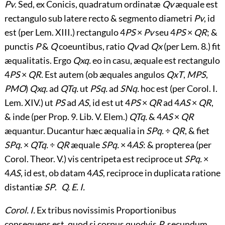
Pv
. Sed, ex Conicis, quadratum ordinatæ
Qv
æquale est
rectangulo sub latere recto & segmento diametri
Pv
, id
est (per Lem. XIII.) rectangulo 4
PS
×
Pv
seu 4
PS
×
QR
; &
punctis
P
&
Q
coeuntibus, ratio
Qv
ad
Qx
(per Lem. 8.) fit
æqualitatis. Ergo
Qxq.
eo in casu, æquale est rectangulo
4
PS
×
QR
. Est autem (ob æquales angulos
QxT
,
MPS
,
PMO
)
Qxq.
ad
QTq.
ut
PSq.
ad
SNq.
hoc est (per Corol. I.
Lem. XIV.) ut
PS
ad
AS
, id est ut 4
PS
×
QR
ad 4
AS
×
QR
,
& inde (per Prop. 9. Lib. V. Elem.)
QTq.
& 4
AS
×
QR
æquantur. Ducantur hæc æqualia in
SPq.
÷
QR
, & fiet
SPq.
×
QTq.
÷
QR
æquale
SPq.
× 4
AS
: & propterea (per
Corol. Theor. V.) vis centripeta est reciproce ut
SPq.
×
4
AS
, id est, ob datam 4
AS
, reciproce in duplicata ratione
distantiæ
SP
.
Q. E. I.
Corol. I.
Ex tribus novissimis Proportionibus
consequens est, quod si corpus quodvis
P
, secundum