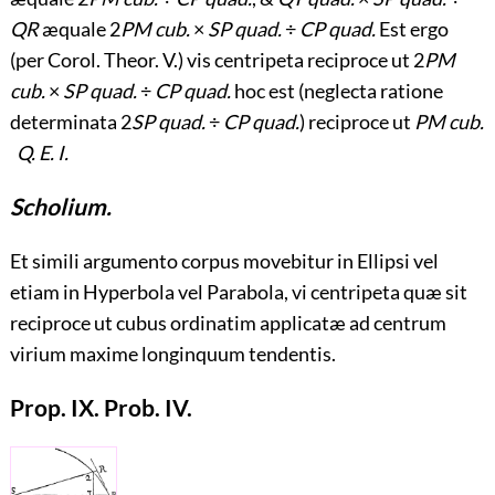
QR
æquale 2
PM cub.
×
SP quad.
÷
CP quad.
Est ergo
(per Corol. Theor. V.) vis centripeta reciproce ut 2
PM
cub.
×
SP quad.
÷
CP quad.
hoc est (neglecta ratione
determinata 2
SP quad.
÷
CP quad.
) reciproce ut
PM cub.
Q. E. I.
Scholium.
Et simili argumento corpus movebitur in Ellipsi vel
etiam in Hyperbola vel Parabola, vi centripeta quæ sit
reciproce ut cubus ordinatim applicatæ ad centrum
virium maxime longinquum tendentis.
Prop. IX. Prob. IV.