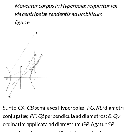
Moveatur corpus in Hyperbola: requiritur lex
vis centripetæ tendentis ad umbilicum
figuræ.
Sunto
CA
,
CB
semi-axes Hyperbolæ;
PG
,
KD
diametri
conjugatæ;
PF
,
Qt
perpendicula ad diametros; &
Qv
ordinatim applicata ad diametrum
GP
. Agatur
SP