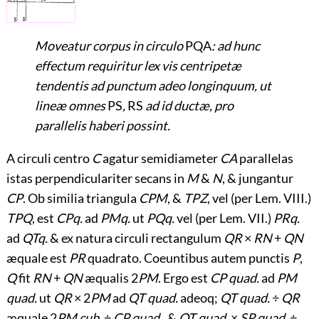
Moveatur corpus in circulo
PQA
: ad hunc
effectum requiritur lex vis centripetæ
tendentis ad punctum adeo longinquum, ut
lineæ omnes
PS
,
RS
ad id ductæ, pro
parallelis haberi possint.
A circuli centro
C
agatur semidiameter
CA
parallelas
istas perpendiculariter secans in
M
&
N
, & jungantur
CP
. Ob similia triangula
CPM
, &
TPZ
, vel (per Lem. VIII.)
TPQ
, est
CPq.
ad
PMq.
ut
PQq.
vel (per Lem. VII.)
PRq.
ad
QTq.
& ex natura circuli rectangulum
QR
×
RN
+
QN
æquale est
PR
quadrato. Coeuntibus autem punctis
P
,
Q
fit
RN
+
QN
æqualis 2
PM
. Ergo est
CP quad.
ad
PM
quad.
ut
QR
× 2
PM
ad
QT quad.
adeoq;
QT quad.
÷
QR
æquale 2
PM cub.
÷
CP quad.
, &
QT quad.
×
SP quad.
÷