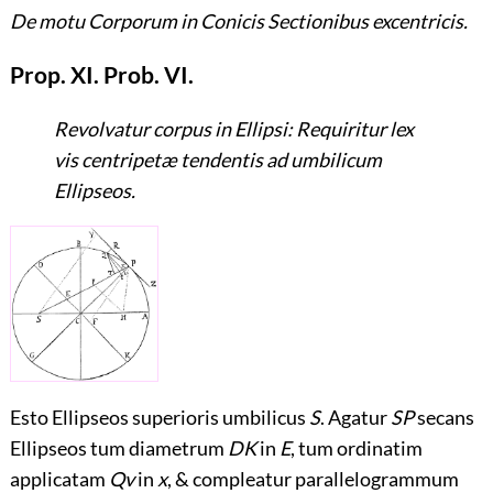
De motu Corporum in Conicis Sectionibus excentricis.
Prop. XI. Prob. VI.
Revolvatur corpus in Ellipsi: Requiritur lex
vis centripetæ tendentis ad umbilicum
Ellipseos.
Esto Ellipseos superioris umbilicus
S
. Agatur
SP
secans
Ellipseos tum diametrum
DK
in
E
, tum ordinatim
applicatam
Qv
in
x
, & compleatur parallelogrammum