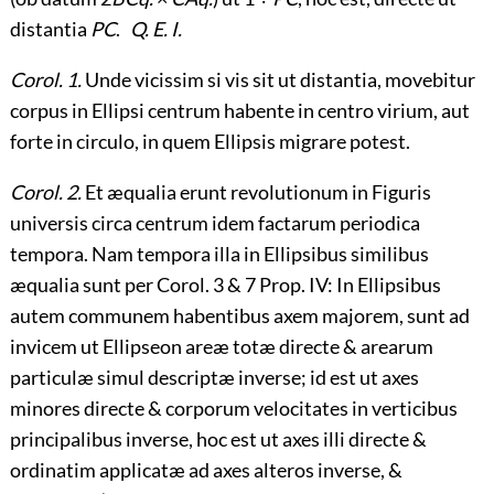
distantia
PC
.
Q. E. I.
Corol. 1.
Unde vicissim si vis sit ut distantia, movebitur
corpus in Ellipsi centrum habente in centro virium, aut
forte in circulo, in quem Ellipsis migrare potest.
Corol. 2.
Et æqualia erunt revolutionum in Figuris
universis circa centrum idem factarum periodica
tempora. Nam tempora illa in Ellipsibus similibus
æqualia sunt per Corol. 3 & 7 Prop. IV: In Ellipsibus
autem communem habentibus axem majorem, sunt ad
invicem ut Ellipseon areæ totæ directe & arearum
particulæ simul descriptæ inverse; id est ut axes
minores directe & corporum velocitates in verticibus
principalibus inverse, hoc est ut axes illi directe &
ordinatim applicatæ ad axes alteros inverse, &