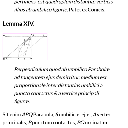
pertinens, est quadruplum distantiæ verticis
illius ab umbilico figuræ.
Patet ex Conicis.
Lemma XIV.
Perpendiculum quod ab umbilico Parabolæ
ad tangentem ejus demittitur, medium est
proportionale inter distantias umbilici a
puncto contactus & a vertice principali
figuræ.
Sit enim
APQ
Parabola,
S
umbilicus ejus,
A
vertex
principalis,
P
punctum contactus,
PO
ordinatim