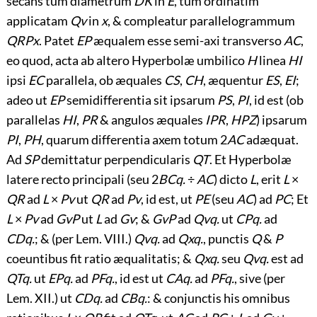
secans tum diametrum
DK
in
E
, tum ordinatim
applicatam
Qv
in
x
, & compleatur parallelogrammum
QRPx
. Patet
EP
æqualem esse semi-axi transverso
AC
,
eo quod, acta ab altero Hyperbolæ umbilico
H
linea
HI
ipsi
EC
parallela, ob æquales
CS
,
CH
, æquentur
ES
,
EI
;
adeo ut
EP
semidifferentia sit ipsarum
PS
,
PI
, id est (ob
parallelas
HI
,
PR
& angulos æquales
IPR
,
HPZ
) ipsarum
PI
,
PH
, quarum differentia axem totum 2
AC
adæquat.
Ad
SP
demittatur perpendicularis
QT
. Et Hyperbolæ
latere recto principali (seu 2
BCq.
÷
AC
) dicto
L
, erit
L
×
QR
ad
L
×
Pv
ut
QR
ad
Pv
, id est, ut
PE
(seu
AC
) ad
PC
; Et
L
×
Pv
ad
GvP
ut
L
ad
Gv
; &
GvP
ad
Qvq.
ut
CPq.
ad
CDq.
; & (per Lem. VIII.)
Qvq.
ad
Qxq.
, punctis
Q
&
P
coeuntibus fit ratio æqualitatis; &
Qxq.
seu
Qvq.
est ad
QTq.
ut
EPq.
ad
PFq.
, id est ut
CAq.
ad
PFq.
, sive (per
Lem. XII.) ut
CDq.
ad
CBq.
: & conjunctis his omnibus