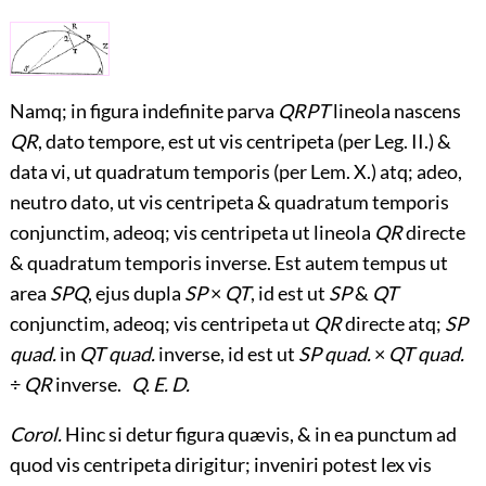
Namq; in figura indefinite parva
QRPT
lineola nascens
QR
, dato tempore, est ut vis centripeta (per Leg. II.) &
data vi, ut quadratum temporis (per Lem. X.) atq; adeo,
neutro dato, ut vis centripeta & quadratum temporis
conjunctim, adeoq; vis centripeta ut lineola
QR
directe
& quadratum temporis inverse. Est autem tempus ut
area
SPQ
, ejus dupla
SP
×
QT
, id est ut
SP
&
QT
conjunctim, adeoq; vis centripeta ut
QR
directe atq;
SP
quad.
in
QT quad.
inverse, id est ut
SP quad.
×
QT quad.
÷
QR
inverse.
Q. E. D.
Corol.
Hinc si detur figura quævis, & in ea punctum ad
quod vis centripeta dirigitur; inveniri potest lex vis