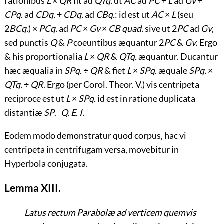
rationibus
L
×
QR
fit ad
QTq.
ut
AC
ad
PC
+
L
ad
Gv
+
CPq.
ad
CDq.
+
CDq.
ad
CBq.
: id est ut
AC
×
L
(seu
2
BCq.
) ×
PCq.
ad
PC
×
Gv
×
CB quad.
sive ut 2
PC
ad
Gv
,
sed punctis
Q
&
P
coeuntibus æquantur 2
PC
&
Gv
. Ergo
& his proportionalia
L
×
QR
&
QTq.
æquantur. Ducantur
hæc æqualia in
SPq.
÷
QR
& fiet
L
×
SPq.
æquale
SPq.
×
QTq.
÷
QR
. Ergo (per Corol. Theor. V.) vis centripeta
reciproce est ut
L
×
SPq.
id est in ratione duplicata
distantiæ
SP
.
Q. E. I.
Eodem modo demonstratur quod corpus, hac vi
centripeta in centrifugam versa, movebitur in
Hyperbola conjugata.
Lemma XIII.
Latus rectum Parabolæ ad verticem quemvis