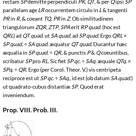
rectam
SP
demitte perpendiculi
PK
,
QT
, & per
Q
ipsi
SP
parallelam age
LR
occurrentem circulo in
L
& tangenti
PR
in
R
, & coeant
TQ
,
PR
in
Z
. Ob similitudinem
triangulorum
ZQR
,
ZTP
,
SPA
erit
RP quad.
(hoc est
QRL
) ad
QT quad.
ut
SA quad.
ad
SP quad.
Ergo
QRL
×
SP quad.
÷
SA quad.
æquatur
QT quad.
Ducantur hæc
æqualia in
SP quad.
÷
QR
, & punctis
P
&
Q
coeuntibus,
scribatur
SP
pro
RL
. Sic fiet
SP qc.
÷
SAq.
æquale
QTq.
×
SPq.
÷
QR
. Ergo (per Corol. Theor. V.) vis centripeta
reciproce est ut
SP qc.
÷
SAq.
, id est (ob datum
SA quad.
)
ut quadrato-cubus distantiæ
SP
. Quod erat
inveniendum.
Prop. VIII. Prob. III.