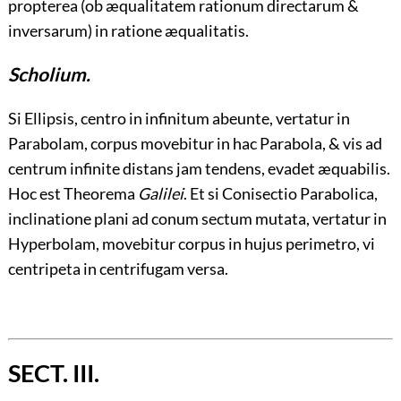
propterea (ob æqualitatem rationum directarum &
inversarum) in ratione æqualitatis.
Scholium.
Si Ellipsis, centro in infinitum abeunte, vertatur in
Parabolam, corpus movebitur in hac Parabola, & vis ad
centrum infinite distans jam tendens, evadet æquabilis.
Hoc est Theorema
Galilei
. Et si Conisectio Parabolica,
inclinatione plani ad conum sectum mutata, vertatur in
Hyperbolam, movebitur corpus in hujus perimetro, vi
centripeta in centrifugam versa.
SECT. III.