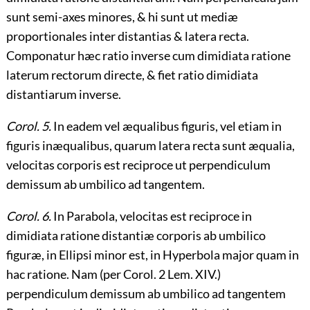
sunt semi-axes minores, & hi sunt ut mediæ
proportionales inter distantias & latera recta.
Componatur hæc ratio inverse cum dimidiata ratione
laterum rectorum directe, & fiet ratio dimidiata
distantiarum inverse.
Corol. 5.
In eadem vel æqualibus figuris, vel etiam in
figuris inæqualibus, quarum latera recta sunt æqualia,
velocitas corporis est reciproce ut perpendiculum
demissum ab umbilico ad tangentem.
Corol. 6.
In Parabola, velocitas est reciproce in
dimidiata ratione distantiæ corporis ab umbilico
figuræ, in Ellipsi minor est, in Hyperbola major quam in
hac ratione. Nam (per Corol. 2 Lem. XIV.)
perpendiculum demissum ab umbilico ad tangentem