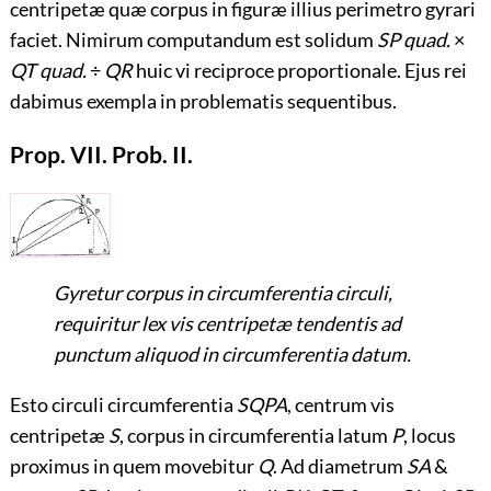
centripetæ quæ corpus in figuræ illius perimetro gyrari
faciet. Nimirum computandum est solidum
SP quad.
×
QT quad.
÷
QR
huic vi reciproce proportionale. Ejus rei
dabimus exempla in problematis sequentibus.
Prop. VII. Prob. II.
Gyretur corpus in circumferentia circuli,
requiritur lex vis centripetæ tendentis ad
punctum aliquod in circumferentia datum.
Esto circuli circumferentia
SQPA
, centrum vis
centripetæ
S
, corpus in circumferentia latum
P
, locus
proximus in quem movebitur
Q
. Ad diametrum
SA
&