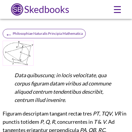
Skedbooks
☰
←
Philosophiae Naturalis Principia Mathematica
Data quibuscunq; in locis velocitate, qua
corpus figuram datam viribus ad commune
aliquod centrum tendentibus describit,
centrum illud invenire.
Figuram descriptam tangant rectæ tres
PT
,
TQV
,
VR
in
punctis totidem
P
,
Q
,
R
, concurrentes in
T
&
V
. Ad
tangentes erigantur perpendicula
PA
,
QB
,
RC
,