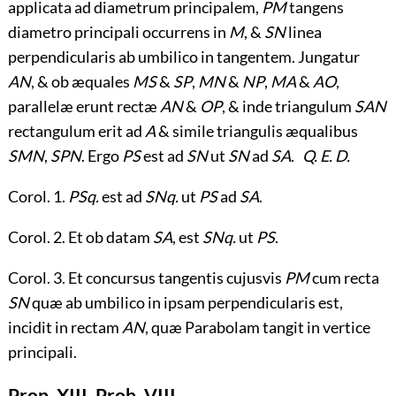
applicata ad diametrum principalem,
PM
tangens
diametro principali occurrens in
M
, &
SN
linea
perpendicularis ab umbilico in tangentem. Jungatur
AN
, & ob æquales
MS
&
SP
,
MN
&
NP
,
MA
&
AO
,
parallelæ erunt rectæ
AN
&
OP
, & inde triangulum
SAN
rectangulum erit ad
A
& simile triangulis æqualibus
SMN
,
SPN
. Ergo
PS
est ad
SN
ut
SN
ad
SA
.
Q. E. D.
Corol. 1.
PSq.
est ad
SNq.
ut
PS
ad
SA
.
Corol. 2. Et ob datam
SA
, est
SNq.
ut
PS
.
Corol. 3. Et concursus tangentis cujusvis
PM
cum recta
SN
quæ ab umbilico in ipsam perpendicularis est,
incidit in rectam
AN
, quæ Parabolam tangit in vertice
principali.
Prop. XIII. Prob. VIII.