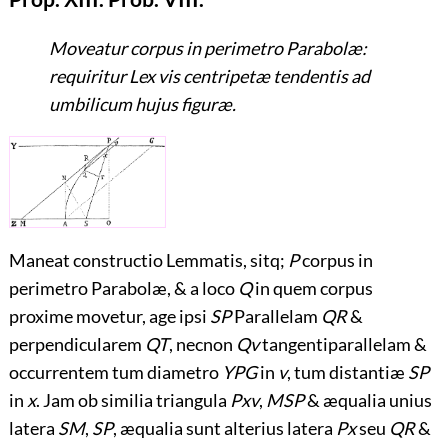
Moveatur corpus in perimetro Parabolæ:
requiritur Lex vis centripetæ tendentis ad
umbilicum hujus figuræ.
Maneat constructio Lemmatis, sitq;
P
corpus in
perimetro Parabolæ, & a loco
Q
in quem corpus
proxime movetur, age ipsi
SP
Parallelam
QR
&
perpendicularem
QT
, necnon
Qv
tangentiparallelam &
occurrentem
tum diametro
YPG
in
v
, tum distantiæ
SP
in
x
. Jam ob similia triangula
Pxv
,
MSP
& æqualia unius
latera
SM
,
SP
, æqualia sunt alterius latera
Px
seu
QR
&