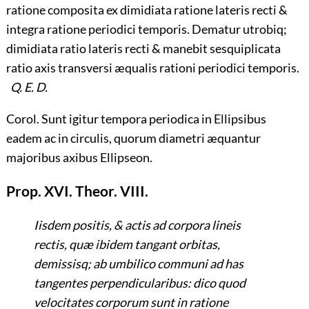
ratione composita ex dimidiata ratione lateris recti &
integra ratione periodici temporis. Dematur utrobiq;
dimidiata ratio lateris recti & manebit sesquiplicata
ratio axis transversi æqualis rationi periodici temporis.
Q. E. D.
Corol. Sunt igitur tempora periodica in Ellipsibus
eadem ac in circulis, quorum diametri æquantur
majoribus axibus Ellipseon.
Prop. XVI. Theor. VIII.
Iisdem positis, & actis ad corpora lineis
rectis, quæ ibidem tangant orbitas,
demissisq; ab umbilico communi ad has
tangentes perpendicularibus: dico quod
velocitates corporum sunt in ratione