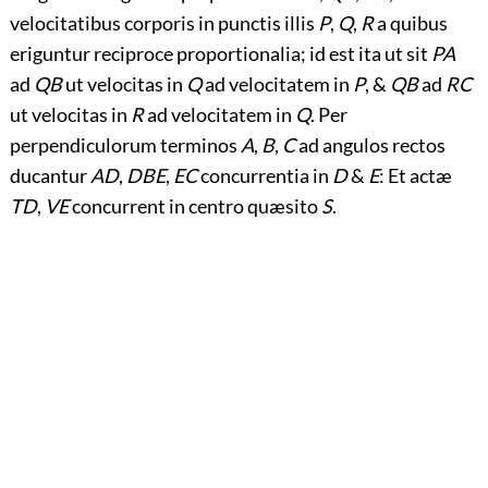
velocitatibus corporis in punctis illis
P
,
Q
,
R
a quibus
eriguntur reciproce proportionalia; id est ita ut sit
PA
ad
QB
ut velocitas in
Q
ad velocitatem in
P
, &
QB
ad
RC
ut velocitas in
R
ad velocitatem
in
Q
. Per
perpendiculorum terminos
A
,
B
,
C
ad angulos rectos
ducantur
AD
,
DBE
,
EC
concurrentia in
D
&
E
: Et actæ
TD
,
VE
concurrent in centro quæsito
S
.