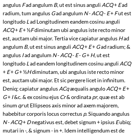
angulus
F
ad angulum
B
, ut est sinus anguli
ACQ
+
E
ad
radium, tum angulus
G
ad angulum
N
-
ACQ
-
E
+
F
ut est
longitudo
L
ad Longitudinem eandem cosinu anguli
ACQ
+
E
+ ½
F
diminutam ubi angulus iste recto minor
est, auctam ubi major. Tertia vice capiatur angulus
H
ad
angulum
B
, ut est sinus anguli
ACQ
+
E
+
G
ad radium; &
angulus
I
ad angulum
N
-
ACQ
-
E
-
G
+
H
, ut est
longitudo
L
ad eandem longitudinem cosinu anguli
ACQ
+
E
+
G
+ ½
H
diminutam, ubi angulus iste recto minor
est, auctam ubi major. Et sic pergere licet in infinitum.
Deniq; capiatur angulus
ACq
æqualis angulo
ACQ
+
E
+
G
+
I
&c. & ex cosinu ejus
Cr
& ordinata
pr
, quæ est ab
sinum
qr
ut Ellipseos axis minor ad axem majorem,
habebitur corporis locus correctus
p
. Siquando angulus
N
-
ACQ
+
D
negativus est, debet signum + ipsius
E
ubiq;
mutari in -, & signum - in +. Idem intelligendum est de