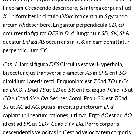
lineolam
Cc
cadendo describere, & interea corpus aliud
K
, uniformiter in circulo
OKk
circa centrum
S
gyrando,
arcum
Kk
describere. Erigantur perpendicula
CD
,
cd
occurrentia figuræ
DES
in
D
,
d
. Jungantur
SD
,
SK
,
Sk
&
ducatur
Dd
axi
AS
occurrens in
T
, & ad eam demittatur
perpendiculum
SY
.
Cas. 1.
Jam si figura
DES
Circulus est vel Hyperbola,
bisecetur ejus transversa diameter
AS
in
O
, & erit
SO
dimidium Lateris recti. Et quoniam est
TC
ad
TD
ut
Cc
ad
Dd
, &
TD
ad
TS
ut
CD
ad
SY
, erit ex æquo
TC
ad
TS
ut
CD
×
Cc
ad
SY
×
Dd
. Sed per Corol. Prop. 33. est
TC
ad
ST
ut
AC
ad
AO
, puta si in coitu punctorum
D
,
d
capiantur linearum rationes ultimæ. Ergo
AC
est ad
AO
,
id est ad
SK
, ut
CD
×
Cc
ad
SY
×
Dd
. Porro corporis
descendentis velocitas in
C
est ad velocitatem corporis