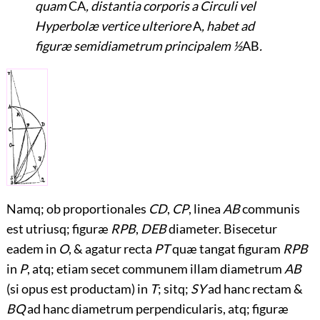
quam
CA
, distantia corporis a Circuli vel
Hyperbolæ vertice ulteriore
A
, habet ad
figuræ semidiametrum principalem ½
AB
.
Namq; ob proportionales
CD
,
CP
, linea
AB
communis
est utriusq; figuræ
RPB
,
DEB
diameter. Bisecetur
eadem in
O
, & agatur recta
PT
quæ tangat figuram
RPB
in
P
, atq; etiam secet communem illam diametrum
AB
(si opus est productam) in
T
; sitq;
SY
ad hanc rectam &
BQ
ad hanc diametrum perpendicularis, atq; figuræ