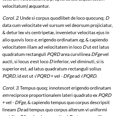
velocitatum) æquantur.
Corol. 2.
Unde si corpus quodlibet de loco quocunq;
D
data cum velocitate vel sursum vel deorsum projiciatur,
& detur lex vis centripetæ, invenietur velocitas ejus in
alio quovis loco
e
, erigendo ordinatam
eg
, & capiendo
velocitatem illam ad velocitatem in loco
D
ut est latus
quadratum rectanguli
PQRD
area curvilinea
DFge
vel
aucti, si locus
e
est loco
D
inferior, vel diminuti, si is
superior est, ad latus quadratum rectanguli solius
PQRD
, id est ut √
PQRD
+ vel -
DFge
ad √
PQRD
.
Corol. 3.
Tempus quoq; innotescet erigendo ordinatam
em
reciproce proportionalem lateri quadrato ex
PQRD
+ vel -
DFge
, & capiendo tempus quo corpus descripsit
lineam
De
ad tempus quo corpus alterum vi uniformi