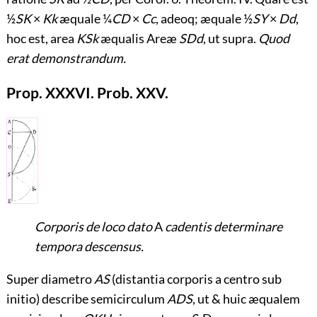
½
SK
×
Kk
æquale ¼
CD
×
Cc
, adeoq; æquale ½
SY
×
Dd
,
hoc est, area
KSk
æqualis Areæ
SDd
, ut supra.
Quod
erat demonstrandum.
Prop. XXXVI. Prob. XXV.
Corporis de loco dato
A
cadentis determinare
tempora descensus.
Super diametro
AS
(distantia corporis a centro sub
initio) describe semicirculum
ADS
, ut & huic æqualem