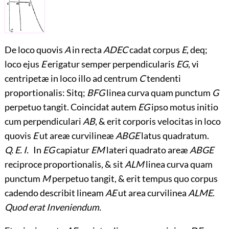
De loco quovis
A
in recta
ADEC
cadat corpus
E
, deq;
loco ejus
E
erigatur semper perpendicularis
EG
, vi
centripetæ in loco illo ad centrum
C
tendenti
proportionalis: Sitq;
BFG
linea curva quam punctum
G
perpetuo tangit. Coincidat autem
EG
ipso motus initio
cum perpendiculari
AB
, & erit corporis velocitas in loco
quovis
E
ut areæ curvilineæ
ABGE
latus quadratum.
Q. E. I.
In
EG
capiatur
EM
lateri quadrato areæ
ABGE
reciproce proportionalis, & sit
ALM
linea curva quam
punctum
M
perpetuo tangit, & erit tempus quo corpus
cadendo describit lineam
AE
ut area curvilinea
ALME
.
Quod erat Inveniendum.