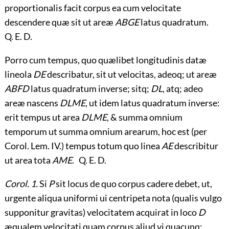
proportionalis facit corpus ea cum velocitate
descendere quæ sit ut areæ
ABGE
latus quadratum.
Q. E. D.
Porro cum tempus, quo quælibet longitudinis datæ
lineola
DE
describatur, sit ut velocitas, adeoq; ut areæ
ABFD
latus quadratum inverse; sitq;
DL
, atq; adeo
areæ nascens
DLME
, ut idem latus quadratum inverse:
erit tempus ut area
DLME
, & summa omnium
temporum ut summa omnium arearum, hoc est (per
Corol. Lem. IV.) tempus totum quo linea
AE
describitur
ut area tota
AME
. Q. E. D.
Corol. 1.
Si
P
sit locus de quo corpus cadere debet, ut,
urgente aliqua uniformi ui centripeta nota (qualis vulgo
supponitur gravitas) velocitatem acquirat in loco
D
æqualem velocitati quam corpus aliud vi quacunq;