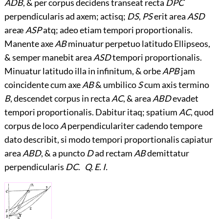
ADB
, & per corpus decidens transeat recta
DPC
perpendicularis ad axem; actisq;
DS
,
PS
erit area
ASD
areæ
ASP
atq; adeo etiam tempori proportionalis.
Manente axe
AB
minuatur perpetuo latitudo Ellipseos,
& semper manebit area
ASD
tempori proportionalis.
Minuatur latitudo illa in infinitum, & orbe
APB
jam
coincidente cum axe
AB
& umbilico
S
cum axis termino
B
, descendet corpus in recta
AC
, & area
ABD
evadet
tempori proportionalis. Dabitur itaq; spatium
AC
, quod
corpus de loco
A
perpendiculariter cadendo tempore
dato describit, si modo tempori proportionalis capiatur
area
ABD
, & a puncto
D
ad rectam
AB
demittatur
perpendicularis
DC
.
Q. E. I.