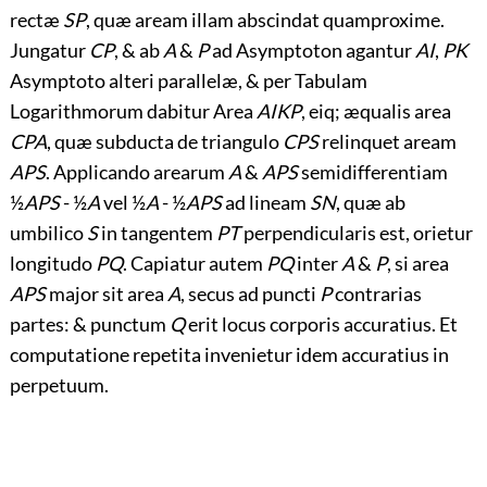
rectæ
SP
, quæ aream illam abscindat quamproxime.
Jungatur
CP
, & ab
A
&
P
ad Asymptoton agantur
AI
,
PK
Asymptoto alteri parallelæ, & per Tabulam
Logarithmorum dabitur Area
AIKP
, eiq; æqualis area
CPA
, quæ subducta de triangulo
CPS
relinquet aream
APS
. Applicando arearum
A
&
APS
semidifferentiam
½
APS
- ½
A
vel ½
A
- ½
APS
ad lineam
SN
, quæ ab
umbilico
S
in tangentem
PT
perpendicularis est, orietur
longitudo
PQ
. Capiatur autem
PQ
inter
A
&
P
, si area
APS
major sit area
A
, secus ad puncti
P
contrarias
partes: & punctum
Q
erit locus corporis accuratius. Et
computatione repetita invenietur idem accuratius in
perpetuum.