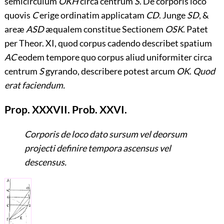
semicirculum
OKH
circa centrum
S
. De corporis loco
quovis
C
erige ordinatim applicatam
CD
. Junge
SD
, &
areæ
ASD
æqualem constitue Sectionem
OSK
. Patet
per Theor. XI, quod corpus cadendo describet spatium
AC
eodem tempore quo corpus aliud uniformiter circa
centrum
S
gyrando, describere potest arcum
OK
.
Quod
erat faciendum.
Prop. XXXVII. Prob. XXVI.
Corporis de loco dato sursum vel deorsum
projecti definire tempora ascensus vel
descensus.