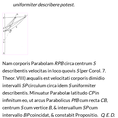
uniformiter describere potest.
Nam corporis Parabolam
RPB
circa centrum
S
describentis velocitas in loco quovis
S
(per Corol. 7.
Theor. VIII) æqualis est velocitati corporis dimidio
intervalli
SP
circulum circa idem
S
uniformiter
describentis. Minuatur Parabolæ latitudo
CP
in
infinitum eo, ut arcus Parabolicus
PfB
cum recta
CB
,
centrum
S
cum vertice
B
, & interuallum
SP
cum
intervallo
BP
coincidat, & constabit Propositio.
Q. E. D.