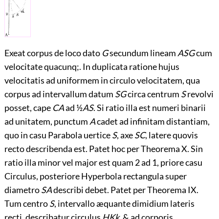
Exeat corpus de loco dato
G
secundum lineam
ASG
cum
velocitate quacunq;. In duplicata ratione hujus
velocitatis ad uniformem in circulo velocitatem, qua
corpus ad intervallum datum
SG
circa centrum
S
revolvi
posset, cape
CA
ad ½
AS
. Si ratio illa est numeri binarii
ad unitatem, punctum
A
cadet ad infinitam distantiam,
quo in casu Parabola uertice
S
, axe
SC
, latere quovis
recto describenda est. Patet hoc per Theorema X. Sin
ratio illa minor vel major est quam 2 ad 1, priore casu
Circulus, posteriore Hyperbola rectangula super
diametro
SA
describi debet. Patet per Theorema IX.
Tum centro
S
, intervallo æquante dimidium lateris
recti, describatur circulus
HKk
, & ad corporis