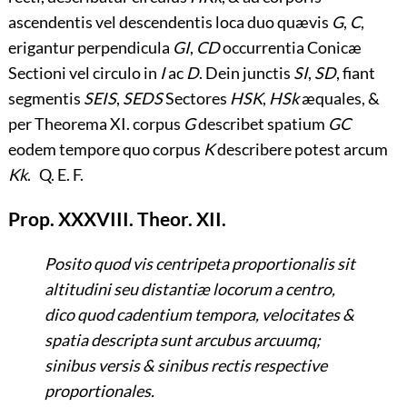
ascendentis vel descendentis loca duo quævis
G
,
C
,
erigantur perpendicula
GI
,
CD
occurrentia Conicæ
Sectioni vel circulo in
I
ac
D
. Dein junctis
SI
,
SD
, fiant
segmentis
SEIS
,
SEDS
Sectores
HSK
,
HSk
æquales, &
per Theorema XI. corpus
G
describet spatium
GC
eodem tempore quo corpus
K
describere potest arcum
Kk
. Q. E. F.
Prop. XXXVIII. Theor. XII.
Posito quod vis centripeta proportionalis sit
altitudini seu distantiæ locorum a centro,
dico quod cadentium tempora, velocitates &
spatia descripta sunt arcubus arcuumq;
sinibus versis & sinibus rectis respective
proportionales.