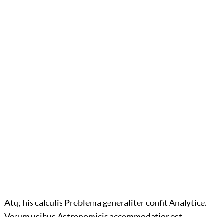
Atq; his calculis Problema generaliter confit Analytice.
Verum usibus Astronomicis accommodatior est