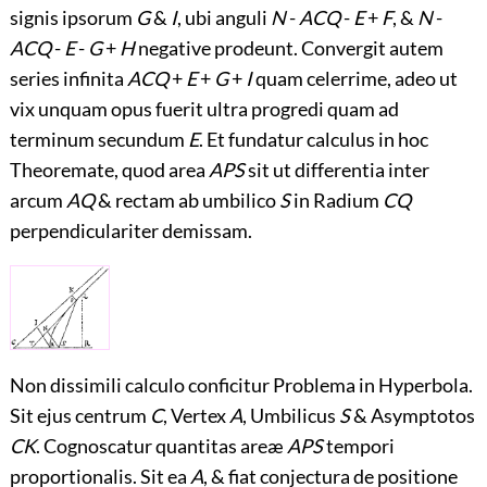
signis ipsorum
G
&
I
, ubi anguli
N
-
ACQ
-
E
+
F
, &
N
-
ACQ
-
E
-
G
+
H
negative prodeunt. Convergit autem
series infinita
ACQ
+
E
+
G
+
I
quam celerrime, adeo ut
vix unquam opus fuerit ultra progredi quam ad
terminum secundum
E
. Et fundatur calculus in hoc
Theoremate, quod area
APS
sit ut differentia inter
arcum
AQ
& rectam ab umbilico
S
in Radium
CQ
perpendiculariter demissam.
Non dissimili calculo conficitur Problema in Hyperbola.
Sit ejus centrum
C
, Vertex
A
, Umbilicus
S
&
Asymptotos
CK
. Cognoscatur quantitas areæ
APS
tempori
proportionalis. Sit ea
A
, & fiat conjectura de positione