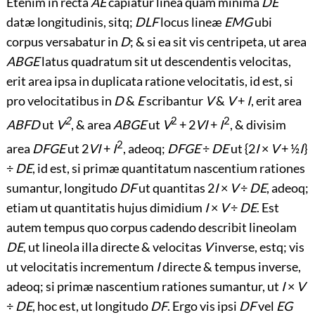
Etenim in recta
AE
capiatur linea quam minima
DE
datæ longitudinis, sitq;
DLF
locus lineæ
EMG
ubi
corpus versabatur in
D
; & si ea sit vis centripeta, ut area
ABGE
latus quadratum sit ut descendentis velocitas,
erit area ipsa in duplicata ratione velocitatis, id est, si
pro velocitatibus in
D
&
E
scribantur
V
&
V
+
I
, erit area
2
2
2
ABFD
ut
V
, & area
ABGE
ut
V
+ 2
VI
+
I
, & divisim
2
area
DFGE
ut 2
VI
+
I
, adeoq;
DFGE
÷
DE
ut {2
I
×
V
+ ½
I
}
÷
DE
, id est, si primæ quantitatum nascentium rationes
sumantur, longitudo
DF
ut quantitas 2
I
×
V
÷
DE
, adeoq;
etiam ut quantitatis hujus dimidium
I
×
V
÷
DE
. Est
autem tempus quo corpus cadendo describit lineolam
DE
, ut lineola illa directe & velocitas
V
inverse, estq; vis
ut velocitatis incrementum
I
directe & tempus inverse,
adeoq; si primæ nascentium rationes sumantur, ut
I
×
V
÷
DE
, hoc est, ut longitudo
DF
. Ergo vis ipsi
DF
vel
EG