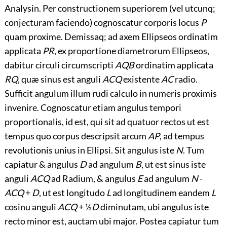
Analysin. Per constructionem superiorem (vel utcunq;
conjecturam faciendo) cognoscatur corporis locus
P
quam proxime. Demissaq; ad axem Ellipseos ordinatim
applicata
PR
, ex proportione diametrorum Ellipseos,
dabitur circuli circumscripti
AQB
ordinatim applicata
RQ
, quæ sinus est anguli
ACQ
existente
AC
radio.
Sufficit angulum illum rudi calculo in numeris proximis
invenire. Cognoscatur etiam angulus tempori
proportionalis
, id est, qui sit ad quatuor rectos ut est
tempus quo corpus descripsit arcum
AP
, ad tempus
revolutionis unius in Ellipsi. Sit angulus iste
N
. Tum
capiatur & angulus
D
ad angulum
B
, ut est sinus iste
anguli
ACQ
ad Radium, & angulus
E
ad angulum
N
-
ACQ
+
D
, ut est longitudo
L
ad longitudinem eandem
L
cosinu anguli
ACQ
+ ½
D
diminutam, ubi angulus iste
recto minor est, auctam ubi major. Postea capiatur tum