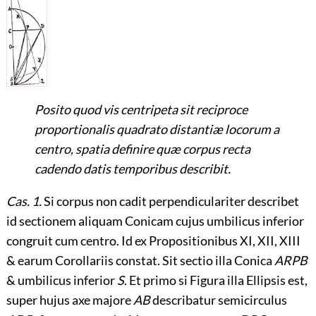
Posito quod vis centripeta sit reciproce
proportionalis quadrato distantiæ locorum a
centro, spatia definire quæ corpus recta
cadendo datis temporibus describit.
Cas. 1.
Si corpus non cadit perpendiculariter describet
id sectionem aliquam Conicam cujus umbilicus inferior
congruit cum centro. Id ex Propositionibus XI, XII, XIII
& earum Corollariis constat. Sit sectio illa Conica
ARPB
& umbilicus inferior
S
. Et primo si Figura illa Ellipsis est,
super hujus axe majore
AB
describatur semicirculus