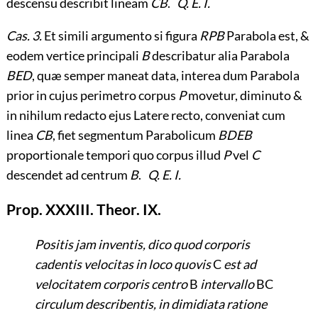
descensu describit lineam
CB
.
Q. E. I.
Cas. 3.
Et simili argumento si figura
RPB
Parabola est, &
eodem vertice principali
B
describatur alia Parabola
BED
, quæ semper maneat data, interea dum Parabola
prior in cujus perimetro corpus
P
movetur, diminuto &
in nihilum redacto ejus Latere recto, conveniat cum
linea
CB
, fiet segmentum Parabolicum
BDEB
proportionale tempori quo corpus illud
P
vel
C
descendet ad centrum
B
.
Q. E. I.
Prop. XXXIII. Theor. IX.
Positis jam inventis, dico quod corporis
cadentis velocitas in loco quovis
C
est ad
velocitatem corporis centro
B
intervallo
BC
circulum describentis, in dimidiata ratione