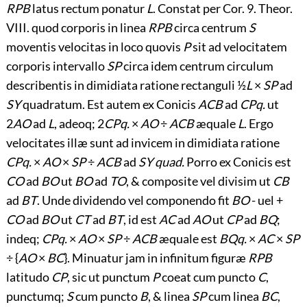
RPB
latus rectum ponatur
L
. Constat per Cor. 9. Theor.
VIII. quod corporis in linea
RPB
circa centrum
S
moventis velocitas in loco quovis
P
sit ad velocitatem
corporis intervallo
SP
circa idem centrum circulum
describentis in dimidiata ratione rectanguli ½
L
×
SP
ad
SY
quadratum. Est autem ex Conicis
ACB
ad
CPq.
ut
2
AO
ad
L
, adeoq; 2
CPq.
×
AO
÷
ACB
æquale
L
. Ergo
velocitates illæ sunt ad invicem in dimidiata ratione
CPq.
×
AO
×
SP
÷
ACB
ad
SY quad.
Porro ex Conicis est
CO
ad
BO
ut
BO
ad
TO
, & composite vel divisim ut
CB
ad
BT
. Unde dividendo vel componendo fit
BO
- uel +
CO
ad
BO
ut
CT
ad
BT
, id est
AC
ad
AO
ut
CP
ad
BQ
;
indeq;
CPq.
×
AO
×
SP
÷
ACB
æquale est
BQq.
×
AC
×
SP
÷ {
AO
×
BC
}. Minuatur jam in infinitum figuræ
RPB
latitudo
CP
, sic ut punctum
P
coeat cum puncto
C
,
punctumq;
S
cum puncto
B
, & linea
SP
cum linea
BC
,