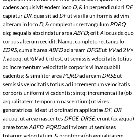
cadens acquisivit eodem loco
D
, & in perpendiculari
DF
capiatur
DR
, quæ sit ad
DF
ut vis illa uniformis ad vim
alteram in loco
D
, & compleatur rectangulum
PDRQ
,
eiq; æqualis abscindatur area
ABFD
; erit
A
locus de quo
corpus alterum cecidit. Namq; completo rectangulo
EDRS
, cum sit area
ABFD
ad aream
DFGE
ut
VV
ad 2
V
×
I
, adeoq; ut ½
V
ad
I
, id est, ut semissis velocitatis totius
ad incrementum velocitatis corporis vi inæquabili
cadentis; & similiter area
PQRD
ad aream
DRSE
ut
semissis velocitatis totius ad incrementum velocitatis
corporis uniformi vi cadentis; sintq; incrementa illa (ob
æqualitatem temporum nascentium) ut vires
generatrices, id est ut ordinatim applicatæ
DF
,
DR
,
adeoq; ut areæ nascentes
DFGE
,
DRSE
; erunt (ex æquo)
areæ totæ
ABFD
,
PQRD
ad invicem ut semisses
totarum velocitatum, & propterea (ob æqualitatem