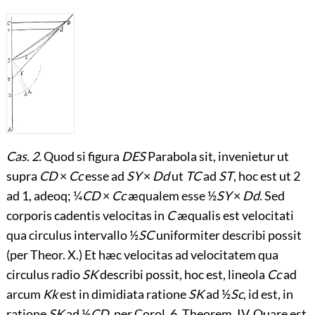
Cas. 2.
Quod si figura
DES
Parabola sit, invenietur ut
supra
CD
×
Cc
esse ad
SY
×
Dd
ut
TC
ad
ST
, hoc est ut 2
ad 1, adeoq; ¼
CD
×
Cc
æqualem esse ½
SY
×
Dd
. Sed
corporis
cadentis velocitas in
C
æqualis est velocitati
qua circulus intervallo ½
SC
uniformiter describi possit
(per Theor. X.) Et hæc velocitas ad velocitatem qua
circulus radio
SK
describi possit, hoc est, lineola
Cc
ad
arcum
Kk
est in dimidiata ratione
SK
ad ½
Sc
, id est, in
ratione
SK
ad ½
CD
, per Corol. 6. Theorem. IV. Quare est