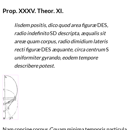
Prop. XXXV. Theor. XI.
Iisdem positis, dico quod area figuræ
DES
,
radio indefinito
SD
descripta, æqualis sit
areæ quam corpus, radio dimidium lateris
recti figuræ
DES
æquante, circa centrum
S
uniformiter gyrando, eodem tempore
describere potest.
Nam concipe corpus
C
quam minima temporis particula