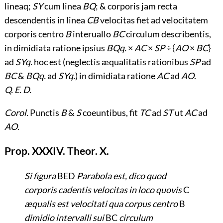
lineaq;
SY
cum linea
BQ
; & corporis jam recta
descendentis in linea
CB
velocitas fiet ad velocitatem
corporis centro
B
interuallo
BC
circulum describentis,
in dimidiata ratione ipsius
BQq.
×
AC
×
SP
÷ {
AO
×
BC
}
ad
SYq.
hoc est (neglectis æqualitatis rationibus
SP
ad
BC
&
BQq.
ad
SYq.
) in dimidiata ratione
AC
ad
AO
.
Q. E. D.
Corol.
Punctis
B
&
S
coeuntibus, fit
TC
ad
ST
ut
AC
ad
AO
.
Prop. XXXIV. Theor. X.
Si figura
BED
Parabola est, dico quod
corporis cadentis velocitas in loco quovis
C
æqualis est velocitati qua corpus centro
B
dimidio intervalli sui
BC
circulum