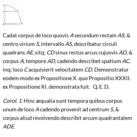
Cadat corpus de loco quovis
A
secundum rectam
AS
; &
centro virium
S
, intervallo
AS
, describatur circuli
quadrans
AE
, sitq;
CD
sinus rectus arcus
cujusvis
AD
, &
corpus
A
, tempore
AD
, cadendo describet spatium
AC
,
inq; loco
C
acquisierit velocitatem
CD
. Demonstratur
eodem modo ex Propositione X. quo Propositio XXXII.
ex Propositione XI. demonstrata fuit. Q. E. D.
Corol. 1.
Hinc æqualia sunt tempora quibus corpus
unum de loco
A
cadendo provenit ad centrum
S
, &
corpus aliud revolvendo describit arcum quadrantalem
ADE
.