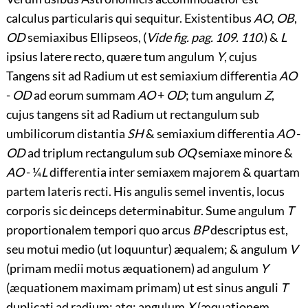
calculus particularis qui sequitur. Existentibus
AO
,
OB
,
OD
semiaxibus Ellipseos, (
Vide fig. pag. 109. 110.
) &
L
ipsius latere recto, quære tum angulum
Y
, cujus
Tangens sit ad Radium ut est semiaxium differentia
AO
-
OD
ad eorum summam
AO
+
OD
; tum angulum
Z
,
cujus tangens sit ad Radium ut rectangulum sub
umbilicorum distantia
SH
& semiaxium differentia
AO
-
OD
ad triplum rectangulum sub
OQ
semiaxe minore &
AO
- ¼
L
differentia inter
semiaxem majorem & quartam
partem lateris recti. His angulis semel inventis, locus
corporis sic deinceps determinabitur. Sume angulum
T
proportionalem tempori quo arcus
BP
descriptus est,
seu motui medio (ut loquuntur) æqualem; & angulum
V
(primam medii motus æquationem) ad angulum
Y
(æquationem maximam primam) ut est sinus anguli
T
duplicati ad radium; atq; angulum
X
(æquationem