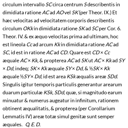
circulum intervallo
SC
circa centrum
S
describentis in
dimidiata ratione
AC
ad
AO
vel
SK
(per Theor. IX.) Et
hæc velocitas ad velocitatem corporis describentis
circulum
OKk
in dimidiata ratione
SK
ad
SC
per Cor. 6.
Theor. IV. & ex æquo velocitas prima ad ultimam, hoc
est lineola
Cc
ad arcum
Kk
in dimidiata ratione
AC
ad
SC
, id est in ratione
AC
ad
CD
. Quare est
CD
×
Cc
æquale
AC
×
Kk
, & propterea
AC
ad
SK
ut
AC
×
Kk
ad
SY
×
Dd
, indeq;
SK
×
Kk
æquale
SY
×
Dd
, & ½
SK
×
Kk
æquale ½
SY
×
Dd
, id est area
KSk
æqualis areæ
SDd
.
Singulis igitur temporis particulis generantur arearum
duarum particulæ
KSk
,
SDd
, quæ, si magnitudo earum
minuatur & numerus augeatur in infinitum, rationem
obtinent æqualitatis, & propterea (per Corollarium
Lemmatis IV) areæ totæ simul genitæ sunt semper
æquales.
Q. E. D.