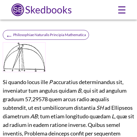
Skedbooks
☰
←
Philosophiae Naturalis Principia Mathematica
Si quando locus ille
P
accuratius determinandus sit,
inveniatur tum angulus quidam
B
, qui sit ad angulum
graduum 57,
29578
quem arcus radio æqualis
subtendit, ut est umbilicorum distantia
SH
ad Ellipseos
diametrum
AB
; tum etiam longitudo quædam
L
, quæ sit
ad radium in eadem ratione inverse. Quibus semel
inventis, Problema deinceps confit per sequentem