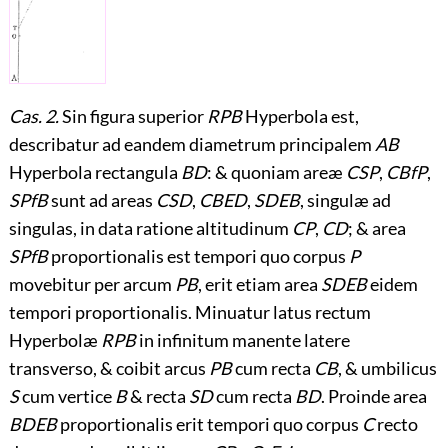
Cas. 2.
Sin figura superior
RPB
Hyperbola est,
describatur ad eandem diametrum principalem
AB
Hyperbola rectangula
BD
: & quoniam areæ
CSP
,
CBfP
,
SPfB
sunt ad areas
CSD
,
CBED
,
SDEB
, singulæ ad
singulas, in data ratione altitudinum
CP
,
CD
; & area
SPfB
proportionalis est tempori quo corpus
P
movebitur per arcum
PB
, erit etiam area
SDEB
eidem
tempori proportionalis. Minuatur latus rectum
Hyperbolæ
RPB
in infinitum manente latere
transverso, & coibit arcus
PB
cum recta
CB
, & umbilicus
S
cum vertice
B
& recta
SD
cum recta
BD
. Proinde area
BDEB
proportionalis erit tempori quo corpus
C
recto