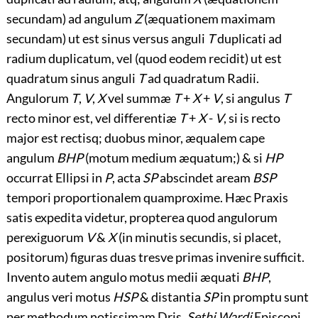
secundam) ad angulum
Z
(æquationem maximam
secundam) ut est sinus versus anguli
T
duplicati ad
radium duplicatum, vel (quod eodem recidit) ut est
quadratum sinus anguli
T
ad quadratum Radii.
Angulorum
T
,
V
,
X
vel summæ
T
+
X
+
V
, si angulus
T
recto minor est, vel differentiæ
T
+
X
-
V
, si is recto
major est rectisq; duobus minor, æqualem cape
angulum
BHP
(motum medium æquatum;) & si
HP
occurrat Ellipsi in
P
, acta
SP
abscindet aream
BSP
tempori proportionalem quamproxime. Hæc Praxis
satis expedita videtur, propterea quod angulorum
perexiguorum
V
&
X
(in minutis secundis, si placet,
positorum) figuras duas tresve primas invenire sufficit.
Invento autem angulo motus medii æquati
BHP
,
angulus veri motus
HSP
& distantia
SP
in promptu sunt
per methodum notissimam Dris.
Sethi Wardi
Episcopi