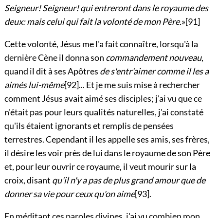
Seigneur! Seigneur! qui entreront dans le royaume des
deux: mais celui qui fait la volonté de mon Père.
»
[91]
Cette volonté, Jésus me l'a fait connaître, lorsqu'à la
dernière Cène il donna son
commandement nouveau
,
quand il dit à ses Apôtres
de s'entr'aimer comme il les a
aimés lui-même
[92]
... Et je me suis mise à rechercher
comment Jésus avait aimé ses disciples; j'ai vu que ce
n'était pas pour leurs qualités naturelles, j'ai constaté
qu'ils étaient ignorants et remplis de pensées
terrestres. Cependant il les appelle ses amis, ses frères,
il désire les voir près de lui dans le royaume de son Père
et, pour leur ouvrir ce royaume, il veut mourir sur la
croix, disant
qu'il n'y a pas de plus grand amour que de
donner sa vie pour ceux qu'on aime
[93]
.
En méditant ces paroles divines, j'ai vu combien mon