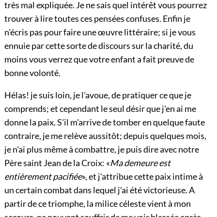
très mal expliquée. Je ne sais quel intérêt vous pourrez
trouver à lire toutes ces pensées confuses. Enfin je
n'écris pas pour faire une œuvre littéraire; si je vous
ennuie par cette sorte de discours sur la charité, du
moins vous verrez que votre enfant a fait preuve de
bonne volonté.
Hélas! je suis loin, je l'avoue, de pratiquer ce que je
comprends
; et cependant le seul désir que j'en ai me
donne la paix. S'il m'arrive de tomber en quelque faute
contraire, je me relève aussitôt; depuis quelques mois,
je n'ai plus même à combattre, je puis dire avec notre
Père saint Jean de la Croix: «
Ma demeure est
entièrement pacifiée
», et j'attribue cette paix intime à
un certain combat dans lequel j'ai été victorieuse. A
partir de ce triomphe, la milice céleste vient à mon
secours, ne pouvant souffrir de me voir blessée après