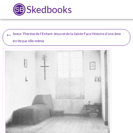
Skedbooks
←
Soeur Thérèse de l'Enfant-Jésus et de la Sainte Face Histoire d'une âme
écrite par elle-même