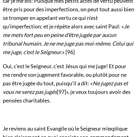
car je me dis: Puisque mes petits actes de vertu peuvent
être pris pour des imperfections, on peut tout aussi bien
se tromper en appelant vertu ce qui n'est
qu'imperfection; et je répète alors avec saint Paul: «
Je
me mets fort peu en peine d'être jugée par aucun
tribunal humain. Je ne me juge pas moi-même. Celui qui
me juge, c'est le Seigneur.
»
[96]
Oui, c'est le Seigneur, c'est Jésus qui me juge! Et pour
me rendre son jugement favorable, ou plutôt pour ne
pas être jugée du tout, puisqu'il a dit: «
Ne jugez pas et
vous ne serez pas jugés
[97]
», je veux toujours avoir des
pensées charitables.
Je reviens au saint Evangile où le Seigneur m'explique
bien clairement en quoi consiste son
commandement