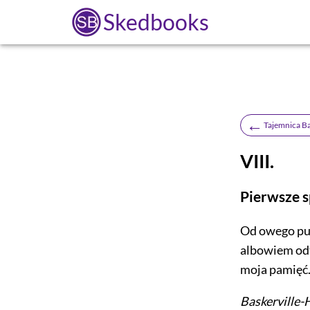
Skedbooks
←
Tajemnica Ba
VIII.
Pierwsze 
Od owego pun
albowiem odt
moja pamięć
Baskerville-