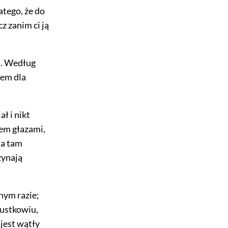
atego, że do
cz zanim ci ją
n. Według
nem dla
ł i nikt
nem głazami,
ma tam
zynają
nym razie;
pustkowiu,
 jest wątły