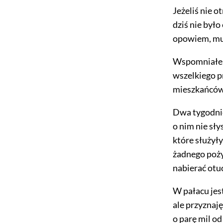
Jeżeliś nie o
dziś nie było
opowiem, mus
Wspomniałem 
wszelkiego p
mieszkańców,
Dwa tygodnie 
o nim nie sł
które służył
żadnego poży
nabierać otu
W pałacu jes
ale przyznaj
o parę mil od