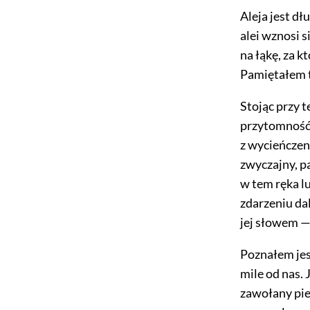
Aleja jest dł
alei wznosi s
na łąkę, za k
Pamiętałem t
Stojąc przy te
przytomność i
z wycieńczeni
zwyczajny, pa
w tem ręka l
zdarzeniu da
jej słowem —
Poznałem jesz
mile od nas.
zawołany pie