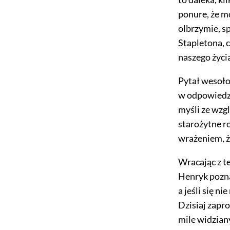
ponure, że m
olbrzymie, sp
Stapletona, 
naszego życi
Pytał wesoło,
w odpowiedzi
myśli ze wzg
starożytne ro
wrażeniem, ż
Wracając z te
Henryk pozna
a jeśli się n
Dzisiaj zapr
mile widzian