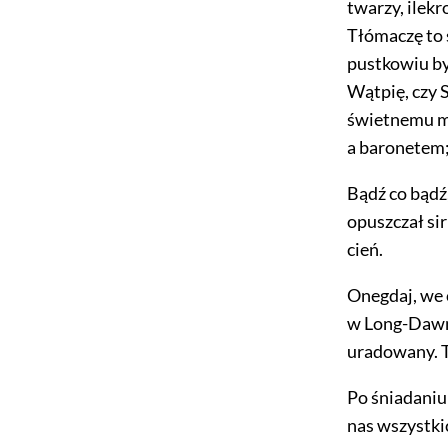
twarzy, ilekr
Tłómaczę to 
pustkowiu by
Wątpię, czy 
świetnemu ma
a baronetem;
Bądź co bądź,
opuszczał si
cień.
Onegdaj, we 
w Long-Dawn 
uradowany. T
Po śniadaniu
nas wszystki