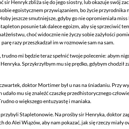
oć sir Henryk zbliża się do jego siostry, lub okazuje swój za
sobie egoistycznem przywiązaniem, bo życie przyrodnika 
łoby jeszcze smutniejsze, gdyby go nie opromieniała miss 
Stapleton posunie tak dalece egoizm, aby się sprzeciwić te
łżeństwu, choć widocznie nie życzy sobie zażyłości pomi
 parę razy przeszkadzał im w rozmowie sam na sam.
 trudno mi będzie teraz spełnić twoje polecenie: abym nig
r Henryka. Sprzykrzyłbym mu się prędko, gdybym chodził za
czwartek, doktor Mortimer był u nas na śniadaniu. Przy w
udało mu się znaleźć czaszkę przedhistorycznego człowie
rudno o większego entuzyastę i maniaka.
 przybyli Stapletonowie. Na prośby sir Henryka, doktor z
ch do Alei Wiązów, aby nam pokazać, jak się rzeczy miały o