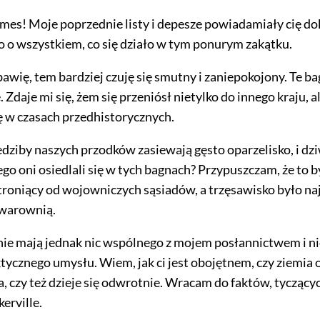
es! Moje poprzednie listy i depesze powiadamiały cię do
o o wszystkiem, co się działo w tym ponurym zakątku.
bawię, tem bardziej czuję się smutny i zaniepokojony. Te b
. Zdaje mi się, żem się przeniósł nietylko do innego kraju, al
ję w czasach przedhistorycznych.
dziby naszych przodków zasiewają gęsto oparzelisko, i dzi
ego oni osiedlali się w tych bagnach? Przypuszczam, że to b
stroniący od wojowniczych sąsiadów, a trzęsawisko było n
 warownią.
nie mają jednak nic wspólnego z mojem posłannictwem i ni
tycznego umysłu. Wiem, jak ci jest obojętnem, czy ziemia 
, czy też dzieje się odwrotnie. Wracam do faktów, tyczących
erville.