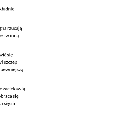
kładnie
agna rzucają
e i w inną
wić się
ył szczep
ajpewniejszą
e zaciekawią
obraca się
 się sir