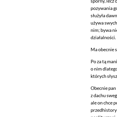
sporny, lecz
pozywania go
służyła dawn
używa swych 
nim; bywa ni
działalności.
Ma obecnie s
Po za tą ma
o nim dlatego
których słysz
Obecnie pan 
z dachu sweg
ale on chce 
przedhistory