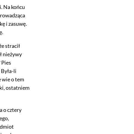
i. Na końcu
, prowadząca
kę i zasuwę.
ę.
że stracił
dł nieżywy
 Pies
 Była-li
 wie o tem
ki, ostatniem
a o cztery
ego,
edmiot