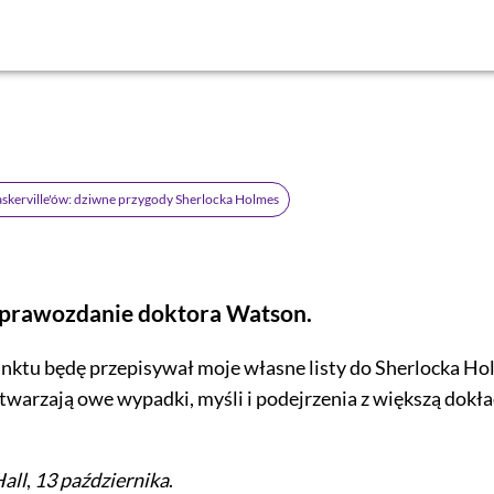
skerville'ów: dziwne przygody Sherlocka Holmes
sprawozdanie doktora Watson.
ktu będę przepisywał moje własne listy do Sherlocka Ho
warzają owe wypadki, myśli i podejrzenia z większą dokła
.
Hall
,
13 października
.