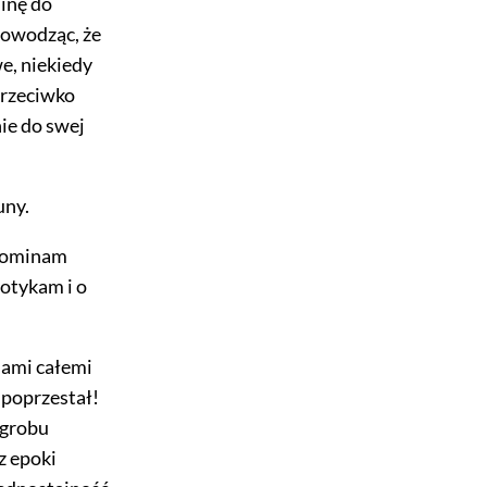
minę do
dowodząc, że
e, niekiedy
przeciwko
ie do swej
uny.
spominam
potykam i o
iami całemi
 poprzestał!
 grobu
z epoki