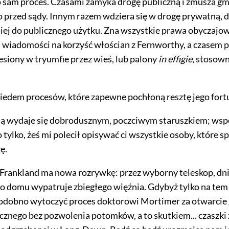
 o sam proces. Czasami zamyka drogę publiczną i zmusza g
 przed sądy. Innym razem wdziera się w drogę prywatną, 
iej do publicznego użytku. Zna wszystkie prawa obyczajow
wiadomości na korzyść włościan z Fernworthy, a czasem 
esiony w tryumfie przez wieś, lub palony
in effigie
, stosown
iedem procesów, które zapewne pochłoną resztę jego fort
nią wydaje się dobrodusznym, poczciwym staruszkiem; w
 tylko, żeś mi polecił opisywać ci wszystkie osoby, które s
ę.
Frankland ma nowa rozrywkę: przez wyborny teleskop, dn
o domu wypatruje zbiegłego więźnia. Gdybyż tylko na tem
podobno wytoczyć proces
doktorowi Mortimer za otwarcie
cznego bez pozwolenia potomków, a to skutkiem... czaszki 