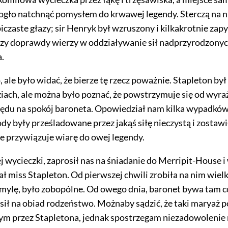
ogło natchnąć pomysłem do krwawej legendy. Sterczą na 
iczaste głazy; sir Henryk był wzruszony i kilkakrotnie zap
czy doprawdy wierzy w oddziaływanie sił nadprzyrodzonyc
a.
 ale było widać, że bierze tę rzecz poważnie. Stapleton by
ach, ale można było poznać, że powstrzymuje się od wyra
lędu na spokój baroneta. Opowiedział nam kilka wypadków
dy były prześladowane przez jakąś siłę nieczystą i zostawi
e przywiązuje wiarę do owej legendy.
j wycieczki, zaprosił nas na śniadanie do Merripit-House i
ł miss Stapleton. Od pierwszej chwili zrobiła na nim wielk
ie mylę, było zobopólne. Od
owego dnia, baronet bywa tam c
osił na obiad rodzeństwo. Możnaby sądzić, że taki maryaż 
ym przez Stapletona, jednak spostrzegam niezadowolenie 