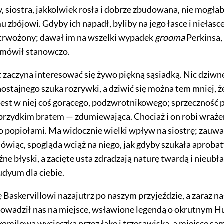
ny, siostra, jakkolwiek rosła i dobrze zbudowana, nie mogła
 zbójowi. Gdyby ich napadł, byliby na jego łasce i niełasc
zatrwożony; dawał im na wszelki wypadek
grooma
Perkinsa, 
dmówił stanowczo.
 zaczyna interesować się żywo piękną
sąsiadką. Nic dziwn
nostajnego szuka rozrywki, a dziwić się można tem mniej, 
 Jest w niej coś gorącego, podzwrotnikowego; sprzeczność 
brzydkim bratem — zdumiewająca. Chociaż i on robi wraże
 popiołami. Ma widocznie wielki wpływ na siostrę; zauwa
mówiąc, spogląda wciąż na niego, jak gdyby szukała aproba
ne błyski, a zacięte usta zdradzają naturę twardą i nieubł
dyum dla ciebie.
ę Baskervillowi nazajutrz po naszym przyjeździe, a zaraz 
owadził nas na miejsce, wsławione legendą o okrutnym Hu
lkomilowa wycieczka przez łąkę i trzęsawiska, a miejsce sa