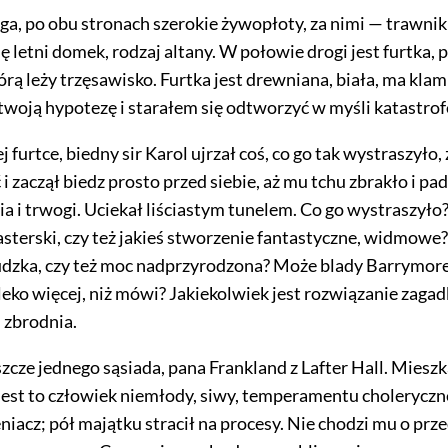
uga, po obu stronach szerokie żywopłoty, za nimi — trawnik
ię letni domek, rodzaj altany. W połowie drogi jest furtka
tórą leży trzęsawisko. Furtka jest drewniana, biała, ma klam
woją hypotezę i starałem się odtworzyć w myśli katastrof
j furtce, biedny sir Karol ujrzał coś, co go tak wystraszyło, 
 zaczął biedz prosto przed siebie, aż mu tchu zbrakło i pa
a i trwogi. Uciekał liściastym tunelem. Co go wystraszyło?
sterski, czy też jakieś stworzenie fantastyczne, widmowe?
udzka, czy też moc nadprzyrodzona? Może blady Barrymore
leko więcej, niż mówi? Jakiekolwiek jest rozwiązanie zagad
 zbrodnia.
cze jednego sąsiada, pana Frankland z Lafter Hall. Mieszk
 Jest to człowiek niemłody, siwy, temperamentu choleryczn
niacz; pół majątku stracił na procesy. Nie chodzi mu o prz