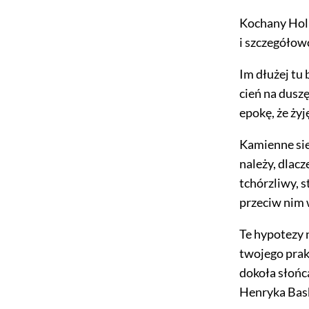
Kochany Holm
i szczegółow
Im dłużej tu 
cień na duszę
epokę, że ży
Kamienne sie
należy, dlacz
tchórzliwy, 
przeciw nim
Te hypotezy 
twojego prak
dokoła słońca
Henryka Bask