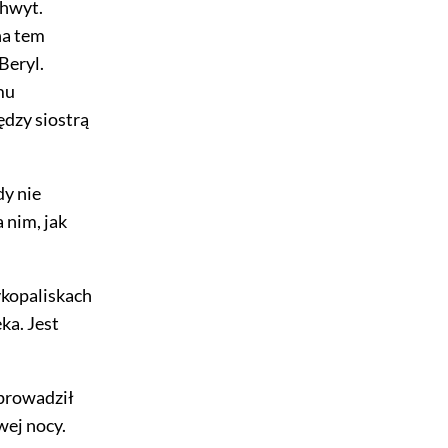
chwyt.
na tem
Beryl.
mu
ędzy siostrą
dy nie
 nim, jak
ykopaliskach
ka. Jest
aprowadził
wej nocy.