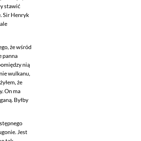
by stawić
e. Sir Henryk
ale
ego, że wśród
że panna
pomiędzy nią
nie wulkanu,
żyłem, że
ty. On ma
aganą. Byłby
następnego
gonie. Jest
mo tak