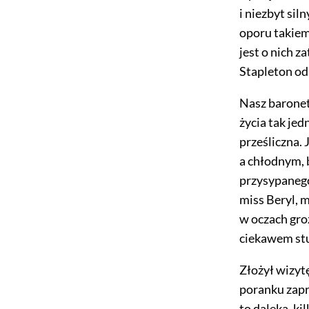
i niezbyt sil
oporu takiemu
jest o nich 
Stapleton o
Nasz baronet
życia tak jed
prześliczna.
a chłodnym, 
przysypanego
miss Beryl, 
w oczach groź
ciekawem stu
Złożył wizyt
poranku zapr
to daleka, ki