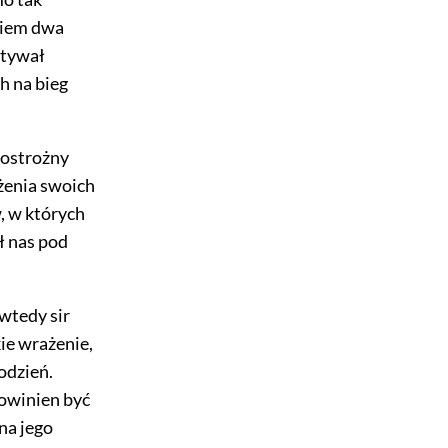
niem dwa
ytywał
h na bieg
ł ostrożny
żenia swoich
, w których
ł nas pod
 wtedy sir
ie wrażenie,
odzień.
powinien być
na jego