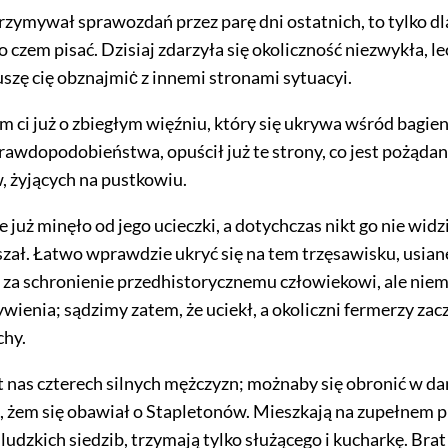
trzymywał sprawozdań przez parę dni ostatnich, to tylko dl
 o czem pisać. Dzisiaj zdarzyła się okoliczność niezwykła, le
zę cię obznajmiċ z innemi stronami sytuacyi.
ci już o zbiegłym więźniu, który się ukrywa wśród bagie
rawdopodobieństwa, opuścił już te strony, co jest pożąda
 żyjących na pustkowiu.
już minęło od jego ucieczki, a dotychczas nikt go nie widzia
yszał. Łatwo wprawdzie ukryć się na tem trzęsawisku, usia
y za schronienie przedhistorycznemu człowiekowi, ale nie
wienia; sądzimy zatem, że uciekł, a okoliczni fermerzy zac
chy.
t nas czterech silnych mężczyzn; możnaby się obronić w da
ę, żem się obawiał o Stapletonów. Mieszkają na zupełnem 
 ludzkich siedzib, trzymają tylko służącego i kucharkę. Brat