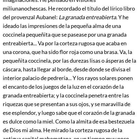
miliunanochescas. He recordado el título del lírico libro
del proven
zal Aubanel:
La granada entreabierta
. Y he
ideado las impresiones de la pequeña alma de una
coccinela pequeñita que se pasease por una granada
entreabierta... Va por la corteza rugosa que acaba en
una corona, que ha sido flor roja como una brasa. Va, la
pequeñita coccinela, por las durezas lisas o ásperas de la
cáscara, hasta llegar al borde, desde donde se divisa el
interior palacio de pedrería... Y los rayos solares ponen
el encanto de los juegos de la luz en el corazón de la
granada entreabierta; y la coccinela penetra entre las
riquezas que se presentan a sus ojos, y se maravilla de
ese esplendor, y luego sabe que el corazón de la granada
es dulce como la miel. Como la almita de esa bestezuela
de Dios mi alma. He mirado la corteza rugosa de la
antigua capital mahometana, en un tiempo muy poco