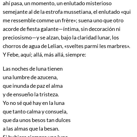
ahí pasa, un momento, un enlutado misterioso
semejante al de la estrofa mussetiana, el enlutado «qui
me ressemble comme un frère»; suena uno que otro
acorde de fiesta galante—íntima, sin decoración ni
preciosismo—y se al
zan, bajo la claridad lunar, los
chorros de agua de Lelian, «sveltes parmi les marbres».
Y Febe, aquí; allá, más allá, siempre:
Las noches de luna tienen
una lumbre de azucena,
que inunda de paz el alma
y de ensueño la tristeza.
Yo no sé qué hay en la luna
que tanto calma y consuela,
que da unos besos tan dulces
a las almas que la besan.
Si hubiera siempre una luna,