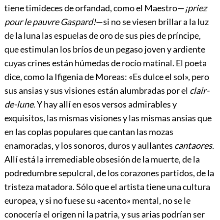
tiene timideces de orfandad, como el Maestro—
¡priez
pour le pauvre Gaspard!
—si no se viesen brillar a la luz
de la luna las espuelas de oro de sus pies de príncipe,
que estimulan los bríos de un pegaso joven y ardiente
cuyas crines están húmedas de rocío matinal. El poeta
dice, como la Ifigenia de Moreas: «Es dulce el sol», pero
sus ansias y sus visiones están alumbradas por el
clair-
de-lune
. Y hay allí en esos versos admirables y
exquisitos, las mismas visiones y las mismas ansias que
en las coplas populares que cantan las mozas
enamoradas, y los sonoros, duros y aullantes
cantaores
.
Allí está la irremediable obsesión de la muerte, de la
podredumbre sepulcral, de los corazones partidos, de la
tristeza matadora. Sólo que el artista tiene una cultura
europea, y si no fuese su «acento» mental, no se le
conocería el origen ni la patria, y sus arias podrían ser