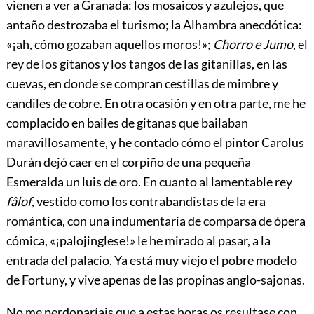
vienen a ver a Granada: los mosaicos y azulejos, que
antaño destrozaba el turismo; la Alhambra anecdótica:
«¡ah, cómo gozaban aquellos moros!»;
Chorro e Jumo
, el
rey de los gitanos y los tangos de las gitanillas, en las
cuevas, en donde se compran cestillas de mimbre y
candiles de cobre. En otra ocasión y en otra parte, me he
complacido en bailes de gitanas que bailaban
maravillosamente, y he contado cómo el pintor Carolus
Durán dejó caer en el corpiño de una pequeña
Esmeralda un luis de oro. En cuanto al lamentable rey
fâlof
, vestido como los contrabandistas de la era
romántica, con una indumentaria de comparsa de ópera
cómica, «¡palojinglese!» le he mirado al pasar, a la
entrada del palacio. Ya está muy viejo el pobre modelo
de Fortuny, y vive apenas de las propinas anglo-sajonas.
No me perdonaríais que a estas horas os resultase con