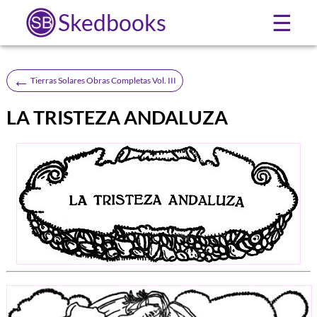
Skedbooks
☰
←
Tierras Solares Obras Completas Vol. III
LA TRISTEZA ANDALUZA