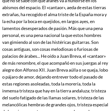
que no se sabe con qué afanes va a hundirse en los
abismos del espacio. El «cantaor», aeda de estas tierras
extrañas, ha recogido el alma triste de la España mora y
la
echa por la boca en quejidos, en largos ayes, en
lamentos desesperados de pasión. Más que una pena
personal, es una pena nacional la que estos hombres
van gimiendo al son de las histéricas guitarras. Son
cosas antiguas, son cosas melodiosas o furiosas de
palacios de árabes... He oído a Juan Breva, el «cantaor»
de más renombre, el que acompañó en sus juergas al rey
alegre don Alfonso XII. Juan Breva aúlla o se queja, lobo
o pájaro de amor, dejando entrever todo el pasado de
estas regiones asoleadas, toda la morería, toda la
inmensa tristeza que hay en la tierra andaluza; tristeza
del suelo fatigado de las llamas solares, tristeza de las
melancólicas hembras de grandes ojos, tristeza especial