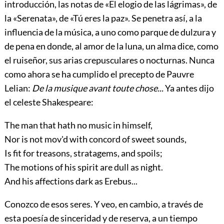
introducción, las notas de «El elogio de las lágrimas», de
la «Serenata», de «Tú eres la paz». Se penetra así, a la
influencia de la música, a uno como parque de dulzura y
de pena en donde, al amor de la luna, un alma dice, como
el ruiseñor, sus arias crepusculares o nocturnas. Nunca
como ahora se ha cumplido el precepto de Pauvre
Lelian:
De la musique avant toute chose...
Ya antes dijo
el celeste Shakespeare:
The man that hath no music in himself,
Nor is not mov'd with concord of sweet sounds,
Is fit for treasons, stratagems, and spoils;
The motions of his spirit are dull as night.
And his affections dark as Erebus...
Conozco de esos seres. Y veo, en cambio, a través de
esta poesía de sinceridad y de reserva, a un tiempo