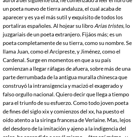
un poeta nuevo de tierra andaluza, el cual acaba de
aparecer y es ya el más sutil y exquisito de todos los
portaliras españoles. Al hojear su libro
Arias tristes
, lo
juzgariais de un poeta extranjero. Fijáos más; es un
poeta completamente de su tierra, como su nombre. Se
llama Juan, como el Arcipreste, y Jiménez, como el
Cardenal. Surge en momentos en que a su país
comienzan a llegar ráfagas de afuera, sobre más de una
parte derrumbada de la antigua muralla chinesca que
construyó la intransigencia y macizó el exagerado y
falso orgullo nacional. Quiero decir que llega a tiempo
para el triunfo de su esfuerzo. Como todo joven poeta
de fines del siglo
xix
y comienzos del
xx
, ha puesto el
oído atento a la siringa francesa de Verlaine. Mas, lejos
del desdoro de la imitación y ajeno a la indigencia del
calco, ha aprendido a ser él mismo—
être soi mème
—y