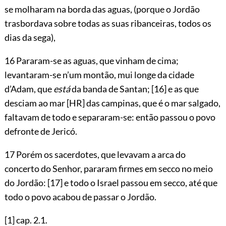
se molharam na borda das aguas, (porque o Jordão
trasbordava sobre todas as suas ribanceiras, todos os
dias da sega),
16 Pararam-se as aguas, que vinham de cima;
levantaram-se n’um montão, mui longe da cidade
d’Adam, que
está
da banda de Santan;
[16]
e as que
desciam ao mar
[HR]
das campinas, que é o mar salgado,
faltavam de todo e separaram-se: então passou o povo
defronte de Jericó.
17 Porém os sacerdotes, que levavam a arca do
concerto do Senhor, pararam firmes em secco no meio
do Jordão:
[17]
e todo o Israel passou em secco, até que
todo o povo acabou de passar o Jordão.
[1]
cap.
2.1
.