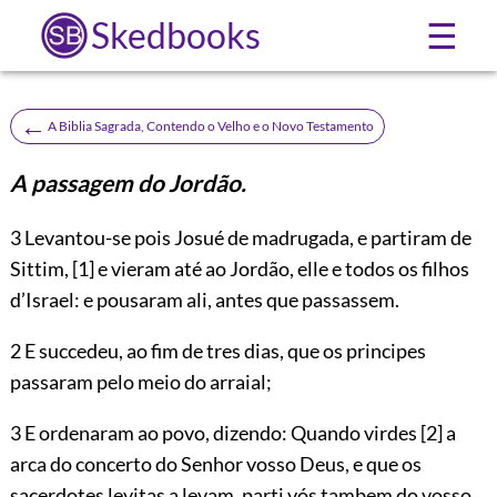
Skedbooks
☰
←
A Biblia Sagrada, Contendo o Velho e o Novo Testamento
A passagem do Jordão.
3
Levantou-se pois Josué de madrugada, e partiram de
Sittim,
[1]
e vieram até ao Jordão, elle e todos os filhos
d’Israel: e pousaram ali, antes que passassem.
2 E succedeu, ao fim de tres dias, que os principes
passaram pelo meio do arraial;
3 E ordenaram ao povo, dizendo: Quando virdes
[2]
a
arca do concerto do Senhor vosso Deus, e que os
sacerdotes levitas a levam, parti vós tambem do vosso