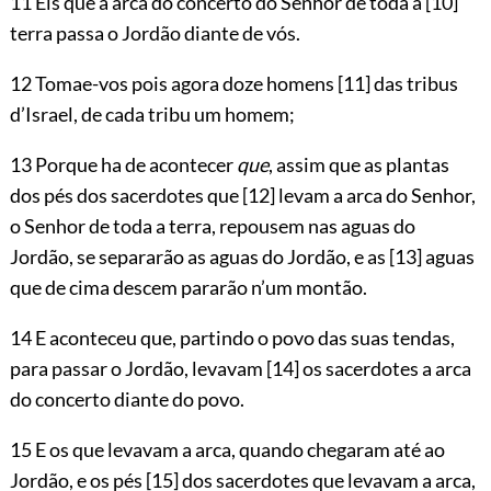
11 Eis que a arca do concerto do Senhor de toda a
[10]
terra passa o Jordão diante de vós.
12 Tomae-vos pois agora doze homens
[11]
das tribus
d’Israel, de cada tribu um homem;
13 Porque ha de acontecer
que
, assim que as plantas
dos pés dos sacerdotes que
[12]
levam a arca do Senhor,
o Senhor de toda a terra, repousem nas aguas do
Jordão, se separarão as aguas do Jordão, e as
[13]
aguas
que de cima descem pararão n’um montão.
14 E aconteceu que, partindo o povo das suas tendas,
para passar o Jordão, levavam
[14]
os sacerdotes a arca
do concerto diante do povo.
15 E os que levavam a arca, quando chegaram até ao
Jordão, e os pés
[15]
dos sacerdotes que levavam a arca,