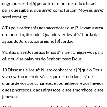
engrandecer-te
[6]
perante os olhos de todo o Israel,
para que saibam, que
assim
como fui com Moysés
assim
serei comtigo.
8 Tu pois ordenarás aos sacerdotes que
[7]
levam a arca
do concerto, dizendo: Quando vierdes até á borda das
aguas do Jordão, parareis no
[8]
Jordão.
9 Então disse Josué aos filhos d’Israel: Chegae-vos para
cá, e ouvi as palavras do Senhor vosso Deus.
10 Disse mais Josué: N’isto conhecereis
[9]
que o Deus
vivo
está
no meio de vós: e que de todo lançará de
diante de vós aos cananeos, e aos hetheos, e aos heveos,
e aos phereseos, e aos girgaseos, e aos amorrheos, e aos
jebuseos.