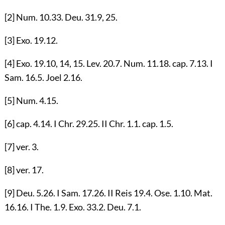
[2]
Num.
10.33
. Deu.
31.9
,
25
.
[3]
Exo.
19.12
.
[4]
Exo.
19.10
,
14
,
15
. Lev.
20.7
. Num.
11.18
. cap.
7.13
. I
Sam.
16.5
. Joel
2.16
.
[5]
Num.
4.15
.
[6]
cap.
4.14
. I Chr.
29.25
. II Chr.
1.1
. cap.
1.5
.
[7]
ver.
3
.
[8]
ver.
17
.
[9]
Deu.
5.26
. I Sam.
17.26
. II Reis
19.4
. Ose.
1.10
. Mat.
16.16
. I The.
1.9
. Exo.
33.2
. Deu.
7.1
.