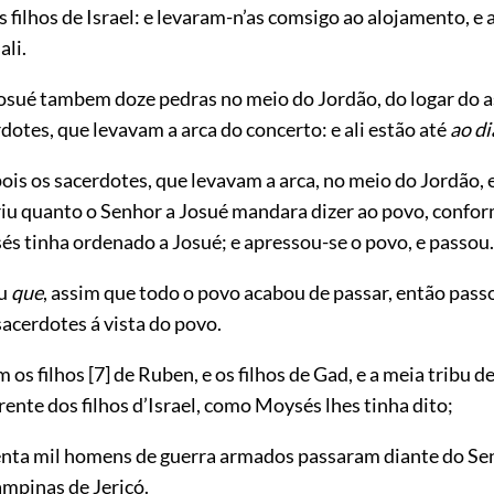
 filhos de Israel:
e levaram-n’as comsigo ao alojamento, e 
ali.
osué tambem doze pedras no meio do Jordão, do logar do 
dotes, que levavam a arca do concerto: e ali estão até
ao di
is os sacerdotes, que levavam a arca, no meio do Jordão, 
iu quanto o Senhor a Josué mandara dizer ao povo, confor
s tinha ordenado a Josué; e apressou-se o povo, e passou.
eu
que
, assim que todo o povo acabou de passar, então pass
sacerdotes á vista do povo.
m os filhos
[7]
de Ruben, e os filhos de Gad, e a meia tribu 
ente dos filhos d’Israel, como Moysés lhes tinha dito;
nta mil homens de guerra armados passaram diante do Se
ampinas de Jericó.