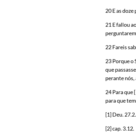
20 E as doze
21 E fallou ao
perguntarem 
22 Fareis sab
23 Porque o 
que passasse
perante nós,
24 Para que
para que te
[1]
Deu.
27.2
[2]
cap.
3.12
.