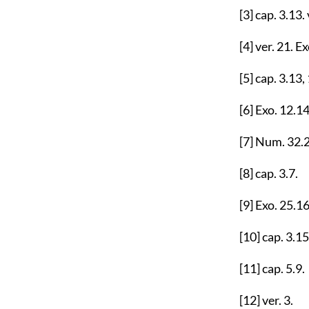
[3]
cap.
3.13
.
[4]
ver.
21
. E
[5]
cap.
3.13
,
[6]
Exo.
12.1
[7]
Num.
32.
[8]
cap.
3.7
.
[9]
Exo.
25.1
[10]
cap.
3.15
[11]
cap.
5.9
.
[12]
ver.
3
.