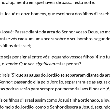
 no alojamento em que haveis de passar esta noite.
 Josué os doze homens, que escolhera dos filhos d’Israel: 
s Josué: Passae diante da arca do Senhor vosso Deus, ao m
vantae vós cada um uma pedra sobre o seu hombro, segund
 filhos de Israel;
to seja por signal entre vós;
e
quando vossos filhos
[4]
no fu
, dizendo: Que vos
significam
estas pedras?
direis
[5]
que as aguas do Jordão se separaram diante da ar
Senhor; passando ella pelo Jordão, separaram-se as aguas 
as pedras serão para sempre por memorial aos filhos de
[6
s os filhos d’Israel assim como Josué tinha ordenado, e l
do meio do Jordão, como o Senhor dissera a Josué, segund