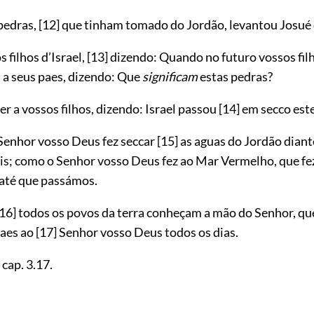
 pedras,
[12]
que tinham tomado do Jordão, levantou Josué 
s filhos d’Israel,
[13]
dizendo: Quando no futuro vossos fil
a seus paes, dizendo: Que
significam
estas pedras?
er a vossos filhos, dizendo: Israel passou
[14]
em secco este
Senhor vosso Deus fez seccar
[15]
as aguas do Jordão diante
is; como o Senhor vosso Deus fez ao Mar Vermelho, que fe
 até que passámos.
[16]
todos os povos da terra conheçam a mão do Senhor, q
maes ao
[17]
Senhor vosso Deus todos os dias.
. cap.
3.17
.