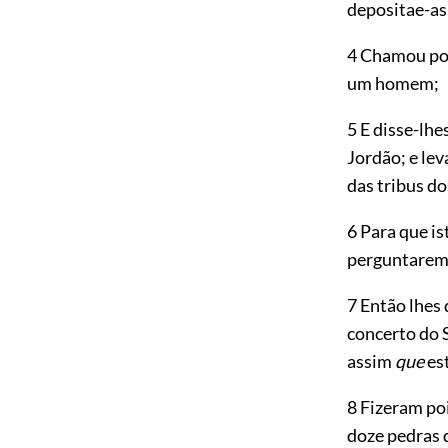
depositae-as
4 Chamou pois
um homem;
5 E disse-lhe
Jordão; e le
das tribus dos
6 Para que is
perguntarem
7 Então lhes 
concerto do 
assim
que
est
8 Fizeram poi
doze pedras 