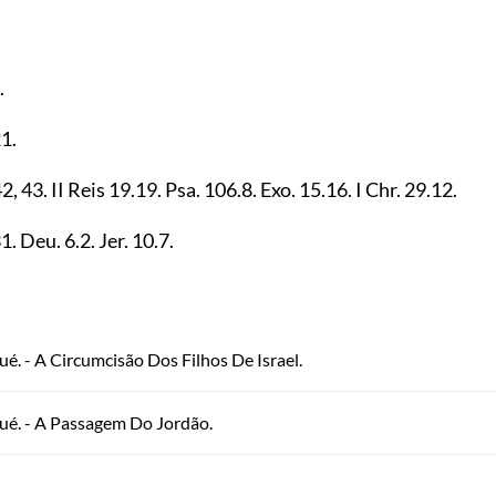
.
21
.
42
,
43
. II Reis
19.19
. Psa.
106.8
. Exo.
15.16
. I Chr.
29.12
.
31
. Deu.
6.2
. Jer.
10.7
.
ué. - A Circumcisão Dos Filhos De Israel.
ué. - A Passagem Do Jordão.