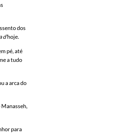
as
assento dos
a d’
hoje.
em pé, até
me a tudo
ou a arca do
de Manasseh,
nhor para