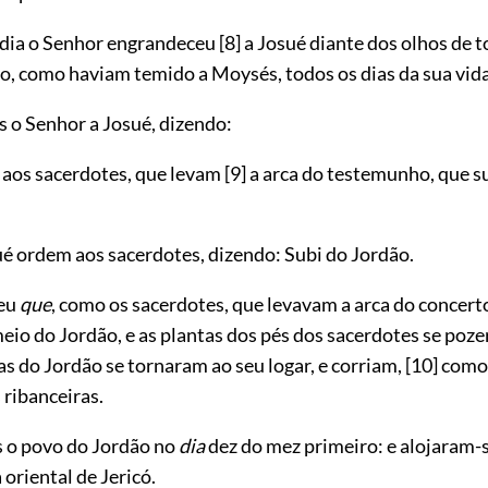
 dia o Senhor engrandeceu
[8]
a Josué diante dos olhos de to
o, como haviam temido a Moysés, todos os dias da sua vida
s o Senhor a Josué, dizendo:
aos sacerdotes, que levam
[9]
a arca do testemunho, que 
ué ordem aos sacerdotes, dizendo: Subi do Jordão.
ceu
que
, como os sacerdotes, que levavam a arca do concert
eio do Jordão, e as plantas dos pés dos sacerdotes se poz
as do Jordão se tornaram ao seu logar, e corriam,
[10]
como 
 ribanceiras.
s o povo do Jordão no
dia
dez do mez primeiro: e alojaram-s
oriental de Jericó.