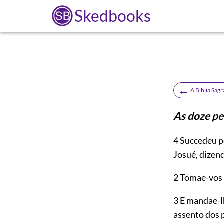
Skedbooks
←
A Biblia Sag
As doze pe
4
Succedeu p
Josué, dizen
2 Tomae-vos
3 E mandae-l
assento dos 