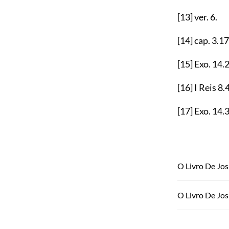
[13]
ver.
6
.
[14]
cap.
3.17
[15]
Exo.
14.
[16]
I Reis
8.
[17]
Exo.
14.
O Livro De Jos
O Livro De Jos