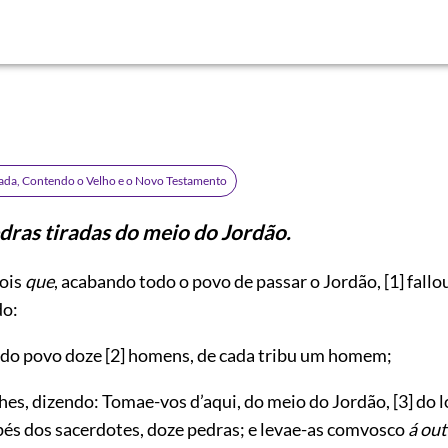
rada, Contendo o Velho e o Novo Testamento
dras tiradas do meio do Jordão.
ois
que
, acabando todo o povo de passar o Jordão,
[1]
fallo
do:
 do povo doze
[2]
homens, de cada tribu um homem;
hes, dizendo: Tomae-vos d’aqui, do meio do Jordão,
[3]
do l
pés dos sacerdotes, doze pedras; e levae-as comvosco
á ou