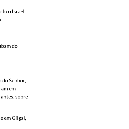
do o Israel:
.
subam do
o do Senhor,
eram em
antes, sobre
e em Gilgal,