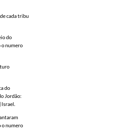
de cada tribu
eio do
o o numero
turo
ca do
do Jordão:
]
Israel.
evantaram
o o numero