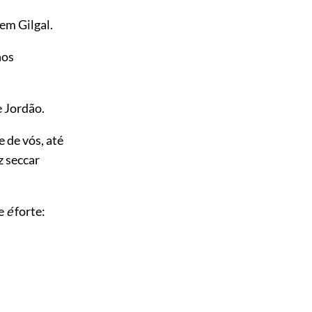
em Gilgal.
hos
 Jordão.
 de vós, até
z seccar
ue
é
forte: