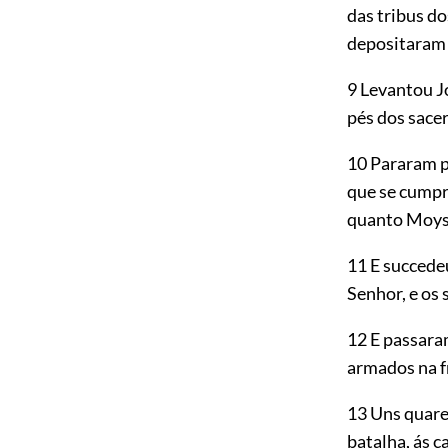
das tribus dos
depositaram 
9 Levantou J
pés dos sacer
10 Pararam po
que se cumpr
quanto Moysé
11 E succed
Senhor, e os 
12 E passara
armados na fr
13 Uns quare
batalha, ás c