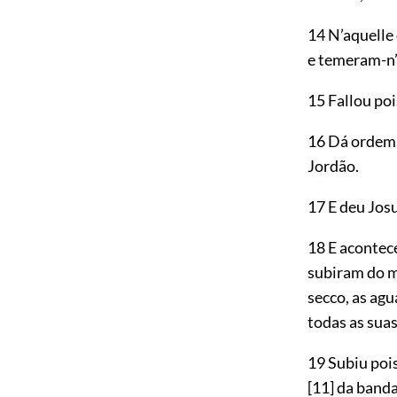
14 N’aquelle
e temeram-n’
15 Fallou poi
16 Dá ordem 
Jordão.
17 E deu Jos
18 E aconte
subiram do m
secco, as agu
todas as suas
19 Subiu poi
[11]
da banda 