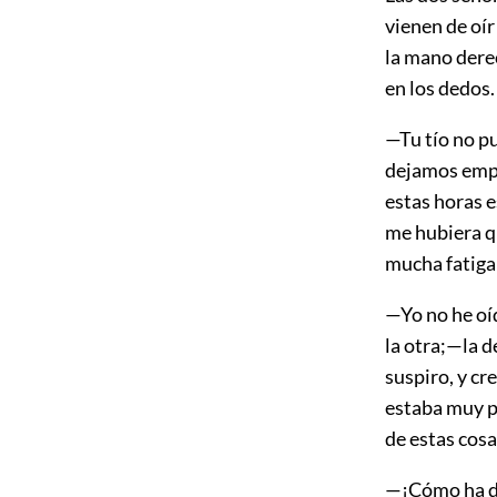
vienen de oír
la mano derec
en los dedos.
—Tu tío no p
dejamos empe
estas horas e
me hubiera qu
mucha fatiga
—Yo no he oí
la otra;—la d
suspiro, y c
estaba muy p
de estas cosa
—¡Cómo ha de 