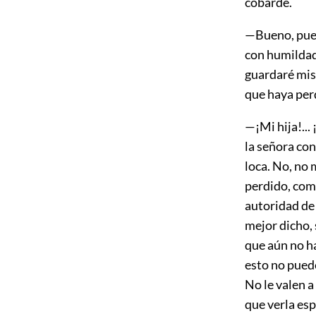
cobarde.
—Bueno, pues
con humildad
guardaré mis
que haya perd
—¡Mi hija!...
la señora con
loca. No, no 
perdido, como
autoridad de
mejor dicho, 
que aún no ha
esto no puede
No le valen a
que verla es