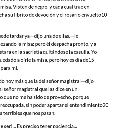
 misa. Visten de negro, y cada cual trae en
ha su librito de devoción y el rosario envuelto
10
uede tardar ya—dijo una de ellas,—le
zando la misa; pero él despacha pronto, y a
stará en la sacristía quitándose la casulla. Yo
edado a oírle la misa, pero hoy es día de
15
 para mí.
do hoy más que la del señor magistral—dijo
el señor magistral que las dice en un
reo que no me ha sido de provecho, porque
reocupada, sin poder apartar el entendimiento
20
s terribles que nos pasan.
ser!... Es preciso tener paciencia...