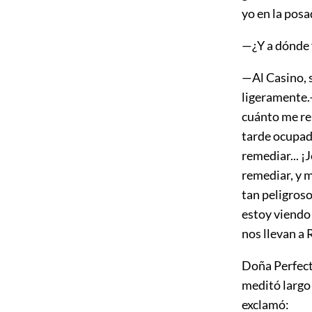
yo en la posada
—¿Y a dónde 
—Al Casino, 
ligeramente.
cuánto me re
tarde ocupada
remediar... 
remediar, y 
tan peligroso
estoy viendo 
nos llevan a R
Doña Perfecta,
meditó largo 
exclamó: