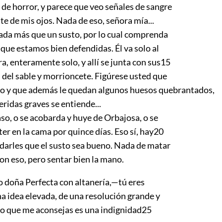
 de horror, y parece que veo señales de sangre
te de mis ojos. Nada de eso, señora mía...
nada más que un susto, por lo cual comprenda
que estamos bien defendidas. Él va solo al
a, enteramente solo, y allí se junta con sus
15
 del sable y morrioncete. Figúrese usted que
sto y que además le quedan algunos huesos quebrantados,
eridas graves se entiende...
aso, o se acobarda y huye de Orbajosa, o se
er en la cama por quince días. Eso sí, hay
20
arles que el susto sea bueno. Nada de matar
 con eso, pero sentar bien la mano.
doña Perfecta con altanería,—tú eres
a idea elevada, de una resolución grande y
so que me aconsejas es una indignidad
25