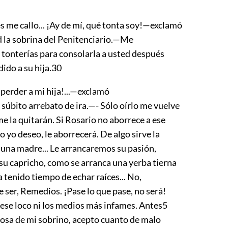
 me callo... ¡Ay de mí, qué tonta soy!—exclamó
 la sobrina del Penitenciario.—Me
 tonterías para consolarla a usted después
ido a su hija.
30
 ¡perder a mi hija!...—exclamó
 súbito arrebato de ira.—- Sólo oírlo me vuelve
me la quitarán. Si Rosario no aborrece a ese
 yo deseo, le aborrecerá. De algo sirve la
 una madre... Le arrancaremos su pasión,
su capricho, como se arranca una yerba tierna
 tenido tiempo de echar raíces... No,
 ser, Remedios. ¡Pase lo que pase, no será!
 ese loco ni los medios más infames. Antes
5
posa de mi sobrino, acepto cuanto de malo