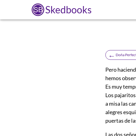
Skedbooks
←
Doña Perfec
Pero haciend
hemos observ
Es muy tempr
Los pajaritos
a misa las ca
alegres esqui
puertas de la
Las dos seño