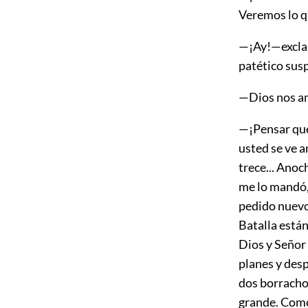
Veremos lo qu
—¡Ay!—excla
patético sus
—Dios nos a
—¡Pensar que
usted se ve a
trece... Ano
me lo mandó, 
pedido nuevos
Batalla están
Dios y Señor 
planes y des
dos borracho
grande. Como