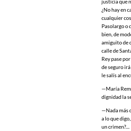
justicia que 
¿No hay en c
cualquier cos
Pasolargo o 
bien, de modo
amiguito de c
calle de Sant
Rey pase por 
de seguro irá
le salís al en
—María Remed
dignidad la s
—Nada más qu
a lo que digo
un crimen?...