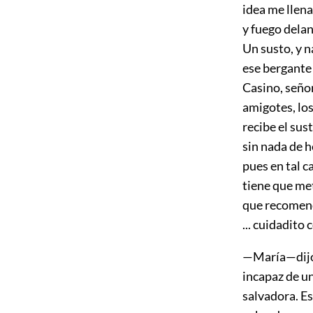
idea me llena
y fuego delan
Un susto, y 
ese bergante 
Casino, señor
amigotes, los
recibe el su
sin nada de h
pues en tal c
tiene que met
que recomend
... cuidadito
—María—dijo 
incapaz de un
salvadora. E