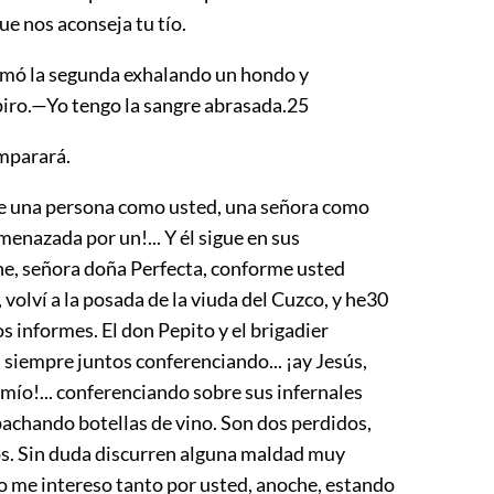
e nos aconseja tu tío.
mó la segunda exhalando un hondo y
piro.—Yo tengo la sangre abrasada.
25
mparará.
 una persona como usted, una señora como
menazada por un!... Y él sigue en sus
che, señora doña Perfecta, conforme usted
volví a la posada de la viuda del Cuzco, y he
30
 informes. El don Pepito y el brigadier
 siempre juntos conferenciando... ¡ay Jesús,
mío!... conferenciando sobre sus infernales
pachando botellas de vino. Son dos perdidos,
s. Sin duda discurren alguna maldad muy
 me intereso tanto por usted, anoche, estando