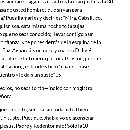
nos ampare, hagamos nosotros la gran justiciada.
30
asa de usted hombres que sirvan para
a? Pues llamarles y decirles: "Mira, Caballuco,
quien sea, esta misma noche te tapujas
 que no seas conocido; llevas contigo a un
onfianza, y te pones detrás de la esquina de la
a Faz. Aguardáis un rato, y cuando D. José
la calle de la Tripería para ir al Casino, porque
 al Casino, ¿entendéis bien? cuando pase
cuentro y le dais un susto"...
5
ios, no seas tonta—indicó con magistral
eñora.
e un susto, señora: atienda usted bien
, un susto. Pues qué, ¿había yo de aconsejar
 ¡Jesús, Padre y Redentor mío! Sólo la
10