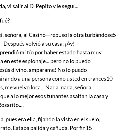
, vi salir al D. Pepito y le seguí....
fué?
sí, señora, al Casino—repuso la otra turbándose
5
—Después volvió a su casa. ¡Ay!
prendió mi tío por haber estado hasta muy
 en este espionaje... pero no lo puedo
¡Jesús divino, ampárame! No lo puedo
mirando a una persona como usted en trances
10
s, me vuelvo loca... Nada, nada, señora,
que a lo mejor esos tunantes asaltan la casa y
osarito....
 pues era ella, fijando la vista en el suelo,
rato. Estaba pálida y ceñuda. Por fin
15