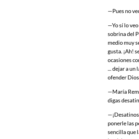
—Pues no veo
—Yo sí lo veo
sobrina del 
medio muy sen
gusta. ¡Ah! 
ocasiones co
... dejar a un
ofender Dios
—María Remed
digas desatin
—¡Desatinos!.
ponerle las p
sencilla que