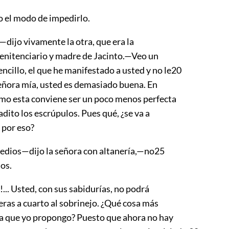
 el modo de impedirlo.
—dijo vivamente la otra, que era la
Penitenciario y madre de Jacinto.—Veo un
cillo, el que he manifestado a usted y no le
20
señora mía, usted es demasiado buena. En
mo esta conviene ser un poco menos perfecta
 ladito los escrúpulos. Pues qué, ¿se va a
 por eso?
ios—dijo la señora con altanería,—no
25
os.
.. Usted, con sus sabidurías, no podrá
eras a cuarto al sobrinejo. ¿Qué cosa más
 la que yo propongo? Puesto que ahora no hay