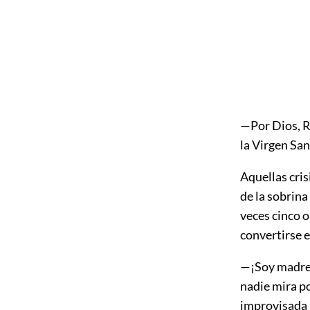
—Por Dios, 
la Virgen San
Aquellas cris
de la sobrina
veces cinco o
convertirse e
—¡Soy madre!.
nadie mira po
improvisada 