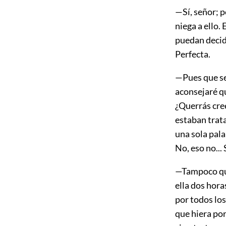
—Sí, señor; p
niega a ello
puedan decid
Perfecta.
—Pues que se
aconsejaré q
¿Querrás cre
estaban trat
una sola pal
No, eso no... 
—Tampoco qui
ella dos hora
por todos lo
que hiera por