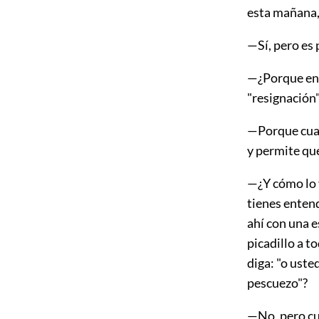
esta mañana,
—Sí, pero es 
—¿Porque en e
"resignación
—Porque cuan
y permite que
—¿Y cómo lo v
tienes entend
ahí con una e
picadillo a t
diga: "o usted
pescuezo"?
—No, pero cu