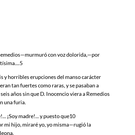
Remedios—murmuró con voz dolorida,—por
tísima....
5
is y horribles erupciones del manso carácter
 eran tan fuertes como raras, y se pasaban a
 seis años sin que D. Inocencio viera a Remedios
n una furia.
.. ¡Soy madre!... y puesto que
10
r mi hijo, miraré yo, yo misma—rugió la
leona.