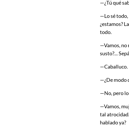
—¿Tú qué sa
—Lo sé todo, 
¿estamos? La 
todo.
—Vamos, no me
susto?... Sep
—Caballuco.
—¿De modo qu
—No, pero lo 
—Vamos, muje
tal atrocidad
hablado ya?