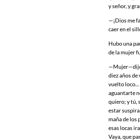
y señor, y gr
—¡Dios me fa
caer en el si
Hubo una paus
de la mujer f
—Mujer—dijo 
diez años de 
vuelto loco..
aguantarte ne
quiero; y tú,
estar suspir
maña de los p
esas locas ir
Vaya, que pa