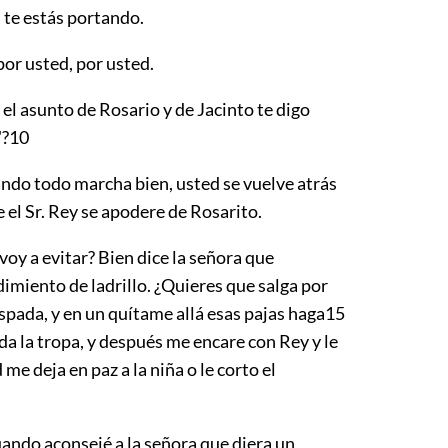
 te estás portando.
por usted, por usted.
l asunto de Rosario y de Jacinto te digo
"?
10
do todo marcha bien, usted se vuelve atrás
 el Sr. Rey se apodere de Rosarito.
oy a evitar? Bien dice la señora que
imiento de ladrillo. ¿Quieres que salga por
spada, y en un quítame allá esas pajas haga
15
oda la tropa, y después me encare con Rey y le
 me deja en paz a la niña o le corto el
ando aconsejé a la señora que diera un