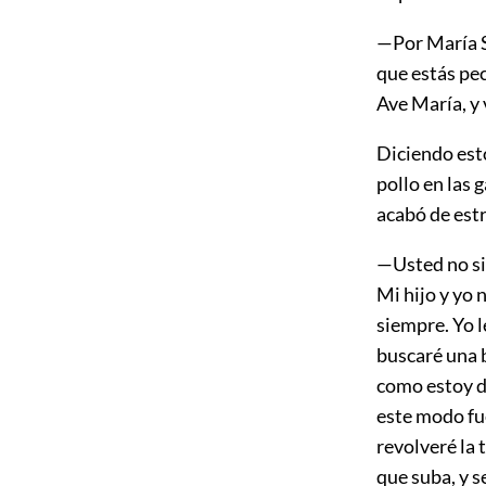
—Por María Sa
que estás pe
Ave María, y 
Diciendo est
pollo en las 
acabó de estr
—Usted no sir
Mi hijo y yo
siempre. Yo l
buscaré una 
como estoy di
este modo fu
revolveré la 
que suba, y se