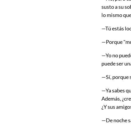
susto a su so
lo mismo que
—Tú estás loc
—Porque "muer
—Yo no puedo
puede ser un
—Sí, porque s
—Ya sabes qu
Además, ¿cre
¿Y sus amigo
—De noche sa