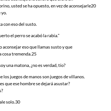
brino, usted se ha opuesto, en vez de aconsejarle
20
 yo.
a con eso del susto.
to el perro se acabó la rabia."
 aconsejar eso que llamas susto y que
a cosa tremenda.
25
oy una matona, ¿no es verdad, tío?
e los juegos de manos son juegos de villanos.
es que ese hombre se dejará asustar?
s?
le solo.
30