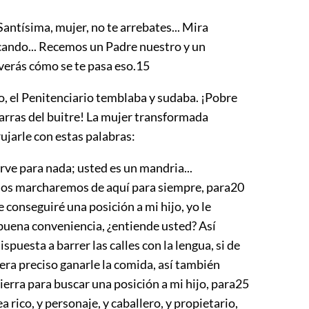
ntísima, mujer, no te arrebates... Mira
cando... Recemos un Padre nuestro y un
verás cómo se te pasa eso.
15
o, el Penitenciario temblaba y sudaba. ¡Pobre
garras del buitre! La mujer transformada
ujarle con estas palabras:
ve para nada; usted es un mandria...
 nos marcharemos de aquí para siempre, para
20
e conseguiré una posición a mi hijo, yo le
buena conveniencia, ¿entiende usted? Así
spuesta a barrer las calles con la lengua, si de
era preciso ganarle la comida, así también
tierra para buscar una posición a mi hijo, para
25
a rico, y personaje, y caballero, y propietario,