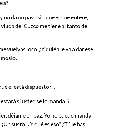
bes?
y no da un paso sin que yo me entere,
viuda del Cuzco me tiene al tanto de
 vuelvas loco. ¿Y quién le va a dar ese
ámoslo.
é él está dispuesto?...
estará si usted se lo manda.
5
r, déjame en paz. Yo no puedo mandar
. ¡Un susto! ¿Y qué es eso? ¿Tú le has