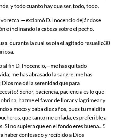
ande, y todo cuanto hay que ser, todo, todo.
vorezca!—exclamó D. Inocencio dejándose
llón e inclinando la cabeza sobre el pecho.
a, durante la cual se oía el agitado resuello
30
uriosa.
al fin D. Inocencio,—me has quitado
vida; me has abrasado la sangre; me has
. ¡Dios me dé la serenidad que para
cesito! Señor, paciencia, paciencia es lo que
 sobrina, hazme el favor de llorar y lagrimear y
ando a moco y baba diez años, pues tu maldita
ucheros, que tanto me enfada, es preferible a
as. Si no supiera que en el fondo eres buena...
5
ra haber confesado y recibido a Dios