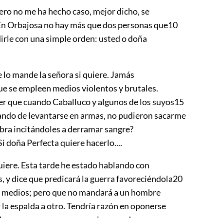
ero no me ha hecho caso, mejor dicho, se
. En Orbajosa no hay más que dos personas que
10
irle con una simple orden: usted o doña
 lo mande la señora si quiere. Jamás
ue se empleen medios violentos y brutales.
er que cuando Caballuco y algunos de los suyos
15
ando de levantarse en armas, no pudieron sacarme
abra incitándoles a derramar sangre?
Si doña Perfecta quiere hacerlo....
ere. Esta tarde he estado hablando con
s, y dice que predicará la guerra favoreciéndola
20
s medios; pero que no mandará a un hombre
 la espalda a otro. Tendría razón en oponerse