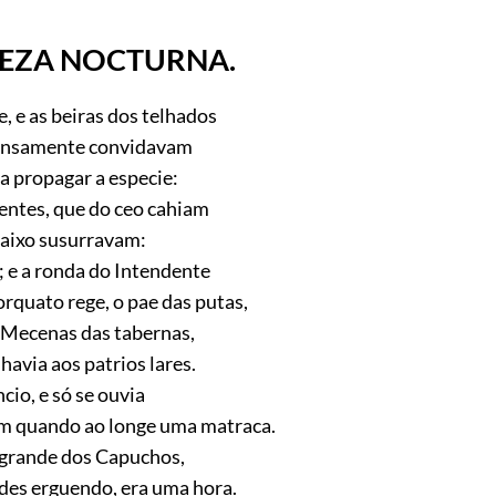
EZA NOCTURNA.
e, e as beiras dos telhados
nsamente convidavam
a propagar a especie:
entes, que do ceo cahiam
baixo susurravam:
 e a ronda do Intendente
rquato rege, o pae das putas,
 Mecenas das tabernas,
havia aos patrios lares.
ncio, e só se ouvia
m quando ao longe uma matraca.
 grande dos Capuchos,
ades erguendo, era uma hora.