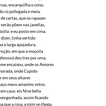
nas, encarquilha o cono,
do cú pollegada e meia.
de cartas, que os rapazes
verão põem nas janellas,
bolla: e eu posto em cima.
dizer, tinha vertido
a a larga apojadura.
ncção, em que a moçoila
fessou) deu tres por uma,
 me encaixou, onde os Amores
morada, onde Cupido
r em seus altares
paço meus amantes votos.
em casa: eis Nise bella
vergonhada, assim ficando
a que a rosa, a mim se chega,