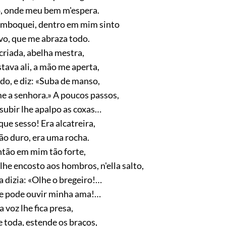
o, onde meu bem m'espera.
emboquei, dentro em mim sinto
vo, que me abraza todo.
 criada, abelha mestra,
tava ali, a mão me aperta,
do, e diz: «Suba de manso,
e a senhora.» A poucos passos,
subir lhe apalpo as coxas…
que sesso! Era alcatreira,
ão duro, era uma rocha.
ntão em mim tão forte,
he encosto aos hombros, n'ella salto,
 dizia: «Olhe o bregeiro!…
que pode ouvir minha ama!…
a voz lhe fica presa,
 toda, estende os braços,