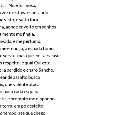
ltar: Nise formosa,
a vez m'estava esperando.
 visto, e salto fora
ma, aonde envolto em sonhos
a mente me fingia.
lavada, e me perfumo,
 me embuço, a espada tómo,
 serviu, mas que em taes casos
 respeito; e qual Quixote,
 já perdido o charo Sancho,
ear de assalto busca
s, que valente ataca;
 achar a cada esquina
e, e prompto me disponho
r terra, em pó desfeito.
 o tempo, até que chego