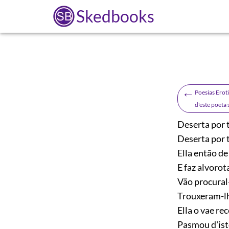
Skedbooks
←
Poesias Erot
d'este poeta
Deserta por 
Deserta por 
Ella então de
E faz alvorot
Vão procural
Trouxeram-lhe
Ella o vae re
Pasmou d'isto