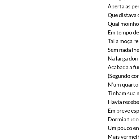
Aperta as per
Que distava 
Qual moinho 
Em tempo de 
Tal a moça re
Sem nada lhe 
Na larga dorn
Acabada a fu
(Segundo con
N'um quarto
Tinham sua 
Havia recebe
Em breve es
Dormia tudo 
Um pouco en
Mais vermelh