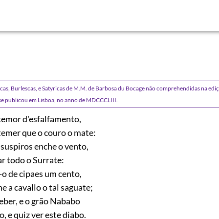
icas, Burlescas, e Satyricas de M.M. de Barbosa du Bocage não comprehendidas na edi
 se publicou em Lisboa, no anno de MDCCCLIII.
temor d'esfalfamento,
temer que o couro o mate:
 suspiros enche o vento,
ar todo o Surrate:
-o de cipaes um cento,
 a cavallo o tal saguate;
ceber, e o grão Nababo
, e quiz ver este diabo.