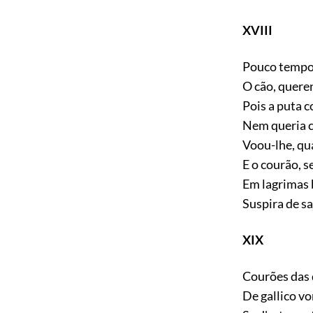
XVIII
Pouco tempo
O cão, queren
Pois a puta c
Nem queria c
Voou-lhe, qua
E o courão, 
Em lagrimas 
Suspira de sa
XIX
Courões das 
De gallico v