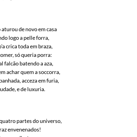
 aturou de novo em casa
do logo a pelle forra,
o'a crica toda em braza,
omer, só queria porra:
l falcão batendo a aza,
sem achar quem a soccorra,
banhada, acceza em furia,
udade, e de luxuria.
quatro partes do universo,
oraz envenenados!