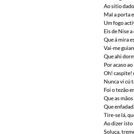
Ao sitio dad
Mal a porta 
Um fogo acti
Eis de Nise a
Que á mira es
Vai-me guian
Que ahi dorm
Por acaso ao 
Oh! caspite! 
Nunca vi cú t
Foi o tezão e
Que as mãos l
Que enfadada
Tire-se lá, 
Ao dizer isto 
Soluça, treme