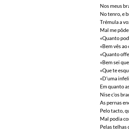
Nos meus bra
No tenro, e b
Trémula a vo
Mal me pôde 
«Quanto pode
«Bem vês ao 
«Quanto offen
«Bem sei qu
«Que te esqu
«D'uma infel
Em quanto as
Nise c'os bra
As pernas en
Pelo tacto, qu
Mal podia co
Pelas telhas 