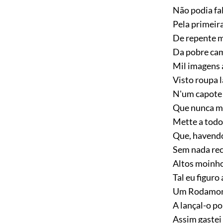
Não podia fa
Pela primeir
De repente me
Da pobre ca
Mil imagens 
Visto roupa 
N'um capote
Que nunca me
Mette a todos
Que, havendo
Sem nada rec
Altos moinho
Tal eu figuro
Um Rodamont
A lançal-o po
Assim gastei