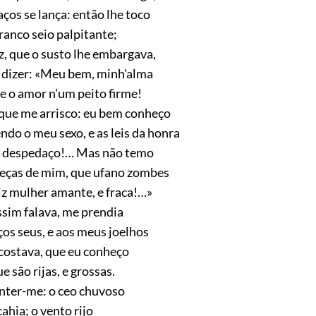
ços se lança: então lhe toco
ranco seio palpitante;
z, que o susto lhe embargava,
dizer: «Meu bem, minh'alma
 o amor n'um peito firme!
que me arrisco: eu bem conheço
do o meu sexo, e as leis da honra
e despedaço!… Mas não temo
eças de mim, que ufano zombes
iz mulher amante, e fraca!…»
sim falava, me prendia
ços seus, e aos meus joelhos
costava, que eu conheço
e são rijas, e grossas.
nter-me: o ceo chuvoso
cahia; o vento rijo