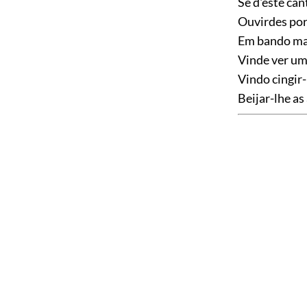
Se d'este can
Ouvirdes por
Em bando mar
Vinde ver um
Vindo cingir-
Beijar-lhe as