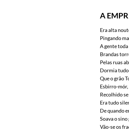
A EMPR
Era alta nout
Pingando ma
A gente toda 
Brandas torr
Pelas ruas a
Dormia tudo;
Que o grão To
Esbirro-mór,
Recolhido se 
Era tudo sile
De quando e
Soava o sino
Vão-se os fr