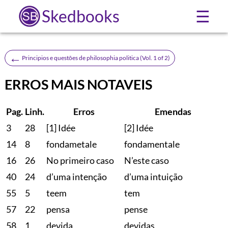
Skedbooks
☰
←
Principios e questões de philosophia politica (Vol. 1 of 2)
ERROS MAIS NOTAVEIS
Pag.
Linh.
Erros
Emendas
3
28
[1] Idée
[2] Idée
14
8
fondametale
fondamentale
16
26
No primeiro caso
N’este caso
40
24
d’uma intenção
d’uma intuição
55
5
teem
tem
57
22
pensa
pense
58
1
devida
devidas