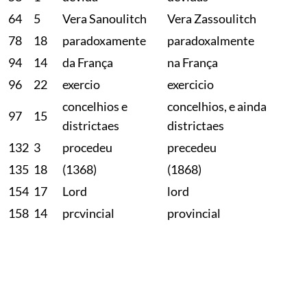
64
5
Vera Sanoulitch
Vera Zassoulitch
78
18
paradoxamente
paradoxalmente
94
14
da França
na França
96
22
exercio
exercicio
concelhios e
concelhios, e ainda
97
15
districtaes
districtaes
132
3
procedeu
precedeu
135
18
(1368)
(1868)
154
17
Lord
lord
158
14
prcvincial
provincial